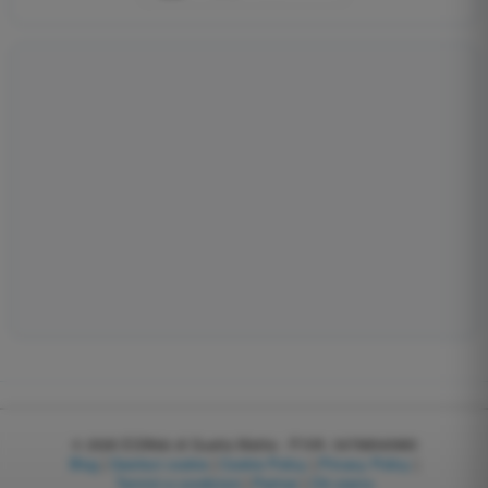
© 2026
EGWeb di Guatta Mattia - P.IVA: 04768540983
Blog
|
Gestisci cookie
|
Cookie Policy
|
Privacy Policy
|
Termini e condizioni
|
Partner
|
Chi siamo