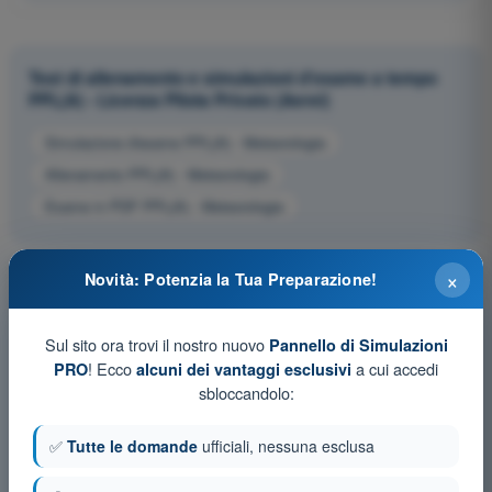
Test di allenamento e simulazioni d'esame a tempo
PPL(A) - Licenza Pilota Privato (Aerei)
Simulazione d'esame PPL(A) - Meteorologia
Allenamento PPL(A) - Meteorologia
Esame in PDF PPL(A) - Meteorologia
×
Novità: Potenzia la Tua Preparazione!
Sul sito ora trovi il nostro nuovo
Pannello di Simulazioni
! Ecco
a cui accedi
PRO
alcuni dei vantaggi esclusivi
sbloccandolo:
✅
Tutte le domande
ufficiali, nessuna esclusa