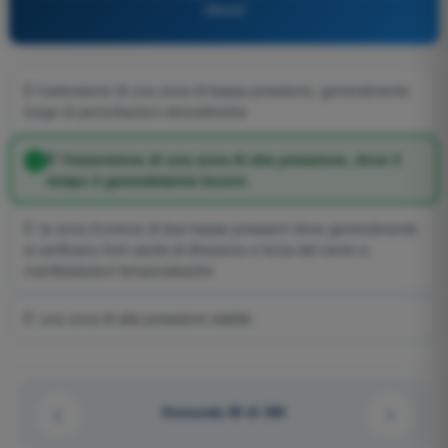
(Aerei)
E l'estensione di una zona di bassa pressione, generalmente
luogo di perturbazioni atmosferiche
E' l'estensione di una zona di alta pressione, dove il
tempo è generalmente buono
E' la zona d'unione di due basse pressioni dove generalmente
si verificano forti cambi di direzione e forza del vento e,
manifestazioni temporalesche
E' una zona di alta pressione stabile
Domanda 59 di 300