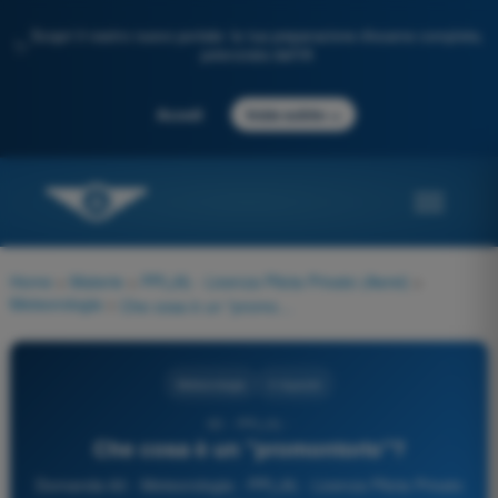
Scopri il nostro nuovo portale: la tua preparazione d'esame completa,
✨
potenziata dall'IA
→
Accedi
Inizia subito
Home
>
Materie
>
PPL(A) - Licenza Pilota Privato (Aerei)
>
Meteorologia
>
Che cosa è un "promontorio"?
Meteorologia
4 risposte
60 - PPL(A) -
Che cosa è un "promontorio"?
Domanda 60 - Meteorologia - PPL(A) - Licenza Pilota Privato