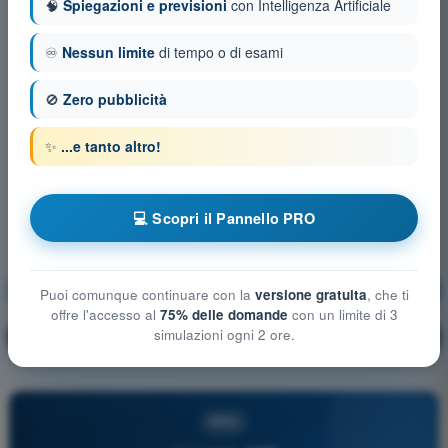
🧠
Spiegazioni e previsioni
con Intelligenza Artificiale
♾️
Nessun limite
di tempo o di esami
🚫
Zero pubblicità
✨
...e tanto altro!
💻 Scopri il Pannello PRO
Meteorologia
Allenamento!
Puoi comunque continuare con la
versione gratuita
, che ti
offre l'accesso al
75% delle domande
con un limite di 3
simulazioni ogni 2 ore.
Spiegazione domanda
🔒
PRO
PRO