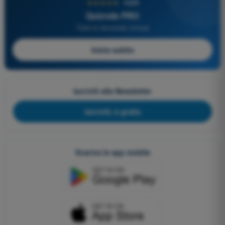
★★★★★
4,6/5
Quizvds PRO
Tutte le domande incluse
Inizia subito
Iscriviti alla Newsletter
Iscriviti, è gratis
Scarica le app mobile