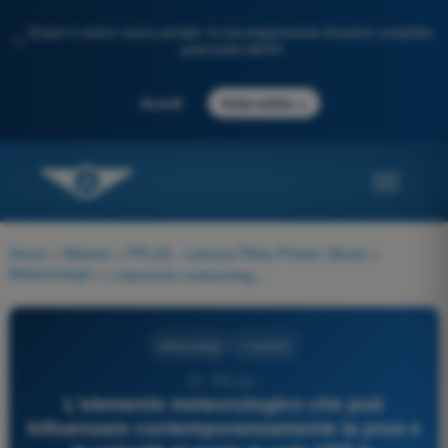
Scopri il nostro nuovo portale: la tua preparazione d'esame completa,
✨
potenziata dall'IA
→
Accedi
Inizia subito
Home
>
Materie
>
PPL(A) - Licenza Pilota Privato (Aerei)
>
Meteorologia
>
L'elemento meteorologico che può influenzare contemporaneamente la prua e la velocità al suolo in volo VFR è:
Meteorologia
4 risposte
72 - PPL(A) -
L'elemento meteorologico che può
influenzare contemporaneamente la prua e