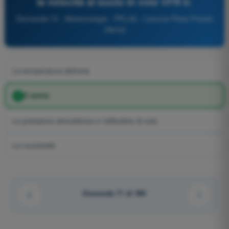
la velocità al suolo in volo VFR è:
Domanda 72 - Meteorologia - PPL(A) - Licenza Pilota Privato
(Aerei)
La temperatura dell'aria
Il vento
La pressione atmosferica e l'altitudine di volo
La nuvolosità
Domanda 71 di 300