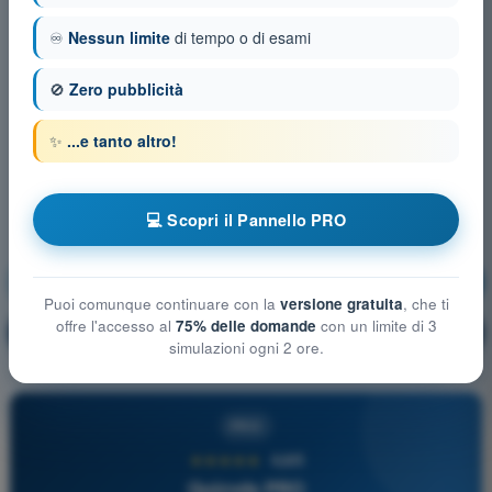
♾️
Nessun limite
di tempo o di esami
🚫
Zero pubblicità
✨
...e tanto altro!
💻 Scopri il Pannello PRO
Meteorologia
Allenamento!
Puoi comunque continuare con la
versione gratuita
, che ti
offre l'accesso al
75% delle domande
con un limite di 3
Spiegazione domanda
🔒
PRO
simulazioni ogni 2 ore.
PRO
★★★★★
4,6/5
Quizvds PRO