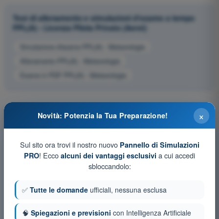
Test di allenamento e simulazioni d'esame a tempo
PPL(A) - Licenza Pilota Privato (Aerei)
Simulazione d'esame PPL(A) - Meteorologia
Allenamento PPL(A) - Meteorologia
Esame in PDF PPL(A) - Meteorologia
×
Novità: Potenzia la Tua Preparazione!
Sul sito ora trovi il nostro nuovo
Pannello di Simulazioni
! Ecco
a cui accedi
PRO
alcuni dei vantaggi esclusivi
sbloccandolo:
✅
Tutte le domande
ufficiali, nessuna esclusa
🧠
Spiegazioni e previsioni
con Intelligenza Artificiale