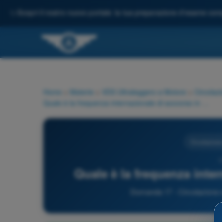
✨
Scopri il nostro nuovo portale: la tua preparazione d'esame comp
Home
>
Materie
>
VDS Ultraleggero a Motore
>
Circolaz
Quale è la frequenza internazionale di soccorso in VHF?
Circolazione
1
Quale è la frequenza inte
Domanda 17 - Circolazione e