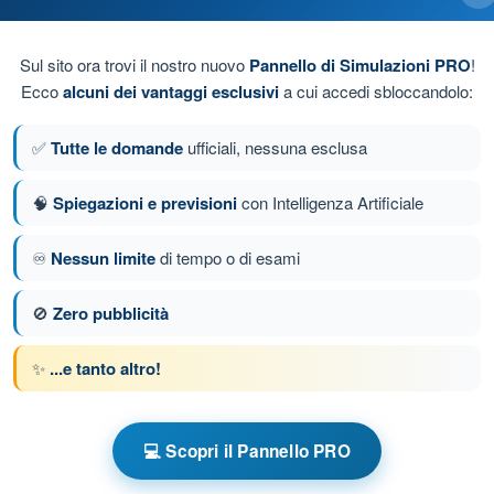
Sul sito ora trovi il nostro nuovo
Pannello di Simulazioni PRO
!
Ecco
alcuni dei vantaggi esclusivi
a cui accedi sbloccandolo:
✅
Tutte le domande
ufficiali, nessuna esclusa
🧠
Spiegazioni e previsioni
con Intelligenza Artificiale
♾️
Nessun limite
di tempo o di esami
da 17 di 49
Domanda successiva
🚫
Zero pubblicità
✨
...e tanto altro!
e a tempo VDS Ultraleggero a Motore
llenamento VDS - Circolazione e Fonia
💻 Scopri il Pannello PRO