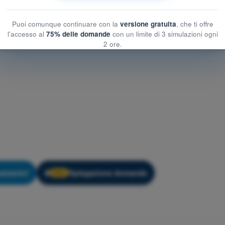
Puoi comunque continuare con la
versione gratuita
, che ti offre
l'accesso al
75% delle domande
con un limite di 3 simulazioni ogni
2 ore.
namento!
Spiegazione domanda
🔒
PRO