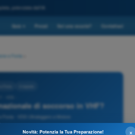
leta, potenziata dall'IA
Quiz
Prezzi
Sei una scuola?
Contattaci
▾
ione e Fonia
>
 e Fonia
3 risposte
7 - VDS -
rnazionale di soccorso in VHF?
 Fonia - VDS Ultraleggero a Motore
×
Novità: Potenzia la Tua Preparazione!