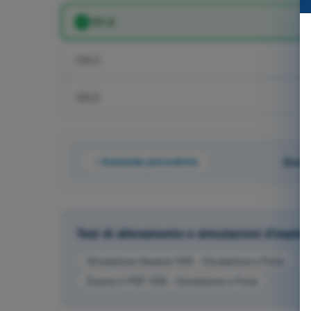
121,5
134,3
123,5
Domanda precedente
Doman
Test di allenamento e simulazioni d'esam
Simulazione d'esame VDS - Circolazione e Fonia
A
Esame in PDF VDS - Circolazione e Fonia