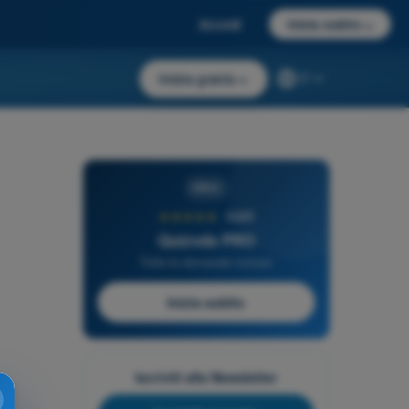
Accedi
Inizia subito
→
Inizia gratis
→
IT
PRO
★★★★★
4,6/5
Quizvds PRO
Tutte le domande incluse
Inizia subito
Iscriviti alla Newsletter