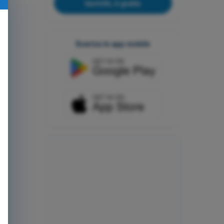
Iscriviti, è gratis
Scarica le app mobile