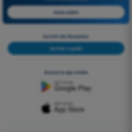
Inizia subito
Iscriviti alla Newsletter
Iscriviti, è gratis
Scarica le app mobile