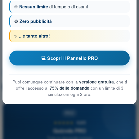
♾️
Nessun limite
di tempo o di esami
🚫
Zero pubblicità
✨
...e tanto altro!
💻 Scopri il Pannello PRO
Legislazione Aeronautica
Allenamento!
Puoi comunque continuare con la
versione gratuita
, che ti
Spiegazione domanda
🔒
PRO
offre l'accesso al
75% delle domande
con un limite di 3
simulazioni ogni 2 ore.
PRO
★★★★★
4,6/5
Quizvds PRO
Tutte le domande incluse