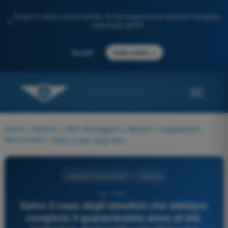
Scopri il nostro nuovo portale: la tua preparazione d'esame completa,
✨
potenziata dall'IA
→
Accedi
Inizia subito
Home
>
Materie
>
VDS Ultraleggero a Motore
>
Legislazione
Aeronautica
>
Salvo il caso degli istruttori che abbiano compiuto il quarantesimo anno di età, l'attestato di idoneità psicofisica ha validità:
Legislazione Aeronautica
3 risposte
24 - VDS -
Salvo il caso degli istruttori che abbiano
compiuto il quarantesimo anno di età,