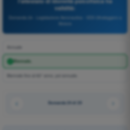
l'attestato di idoneità psicofisica ha
validità:
Domanda 24 - Legislazione Aeronautica - VDS Ultraleggero a
Motore
Annuale
Biennale.
Biennale fino al 60° anno, poi annuale.
Domanda 24 di 25