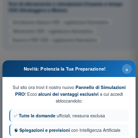
Test di allenamento e simulazioni d'esame a tempo
VDS Ultraleggero a Motore
Simulazione d'esame VDS - Legislazione Aeronautica
Allenamento VDS - Legislazione Aeronautica
Esame in PDF VDS - Legislazione Aeronautica
×
Novità: Potenzia la Tua Preparazione!
Sul sito ora trovi il nostro nuovo
Pannello di Simulazioni
! Ecco
a cui accedi
PRO
alcuni dei vantaggi esclusivi
sbloccandolo:
✅
Tutte le domande
ufficiali, nessuna esclusa
🧠
Spiegazioni e previsioni
con Intelligenza Artificiale