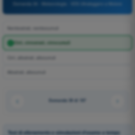
Domanda 39 - Meteorologia - VDS Ultraleggero a Motore
Nembostrati, nembocumuli
Cirri, cirrostrati, cirrocumuli
Cirri, altostrati, altocumuli
Altostrati, altocumuli
Domanda 39 di 107
Test di allenamento e simulazioni d'esame a tempo