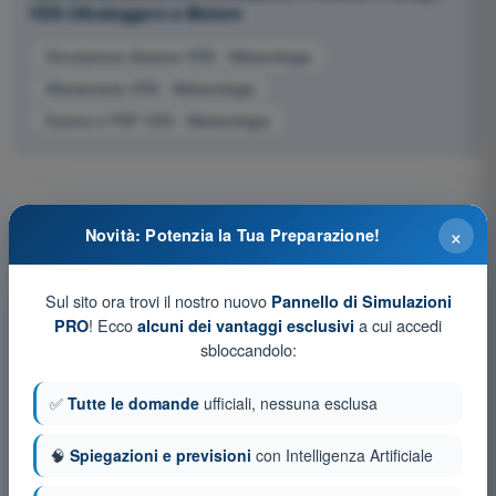
VDS Ultraleggero a Motore
Simulazione d'esame VDS - Meteorologia
Allenamento VDS - Meteorologia
Esame in PDF VDS - Meteorologia
×
Novità: Potenzia la Tua Preparazione!
Sul sito ora trovi il nostro nuovo
Pannello di Simulazioni
! Ecco
a cui accedi
PRO
alcuni dei vantaggi esclusivi
sbloccandolo:
✅
Tutte le domande
ufficiali, nessuna esclusa
🧠
Spiegazioni e previsioni
con Intelligenza Artificiale