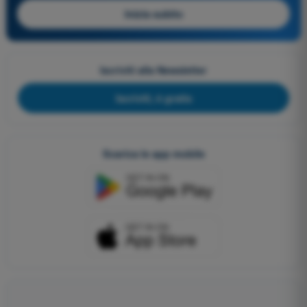
Inizia subito
Iscriviti alla Newsletter
Iscriviti, è gratis
Scarica le app mobile