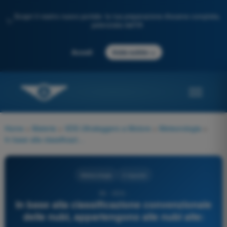
Scopri il nostro nuovo portale: la tua preparazione d'esame completa,
✨
potenziata dall'IA
→
Accedi
Inizia subito
Home
>
Materie
>
VDS Ultraleggero a Motore
>
Meteorologia
>
In base alla classificazione convenzionale delle nubi, appartengono alle nubi alte:
Meteorologia
4 risposte
39 - VDS -
In base alla classificazione convenzionale
delle nubi, appartengono alle nubi alte: