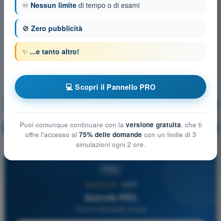
♾️
Nessun limite
di tempo o di esami
🚫
Zero pubblicità
✨
...e tanto altro!
💻 Scopri il Pannello PRO
Meteorologia
Allenamento!
Puoi comunque continuare con la
versione gratuita
, che ti
Spiegazione domanda
🔒
PRO
offre l'accesso al
75% delle domande
con un limite di 3
simulazioni ogni 2 ore.
PRO
★★★★★
4,6/5
Quizvds PRO
Tutte le domande incluse