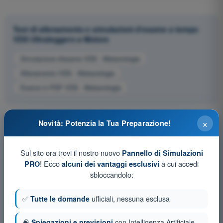
Test di allenamento e simulazioni d'esame a tempo
VDS Ultraleggero a Motore
Simulazione d'esame VDS - Meteorologia
Allenamento VDS - Meteorologia
Esame in PDF VDS - Meteorologia
×
Novità: Potenzia la Tua Preparazione!
Sul sito ora trovi il nostro nuovo
Pannello di Simulazioni
! Ecco
a cui accedi
PRO
alcuni dei vantaggi esclusivi
sbloccandolo:
✅
Tutte le domande
ufficiali, nessuna esclusa
🧠
Spiegazioni e previsioni
con Intelligenza Artificiale