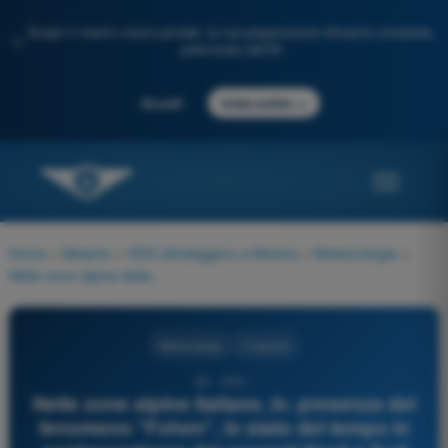
Scopri il nostro nuovo portale: la tua preparazione d'esame completa,
✨
potenziata dall'IA
→
Accedi
Inizia subito
Home
>
Materie
>
VDS Ultraleggero a Motore
>
Meteorologia
>
Nelle zone alpine italiane, in. presenza del fenomeno "Fohen", lo stato del tempo in corrispondenza dei versanti Nord e Sud delle Alpi sarà:
Meteorologia
4 risposte
68 - VDS -
Nelle zone alpine italiane, in. presenza del
fenomeno "Fohen", lo stato del tempo in