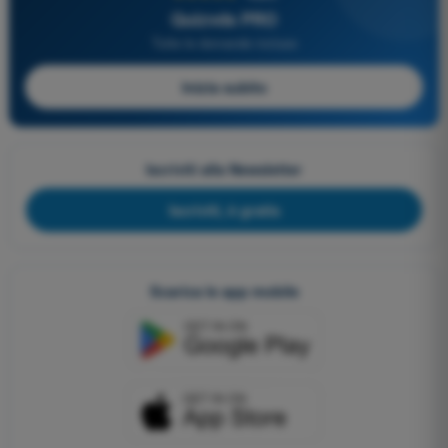
Quizvds PRO
Tutte le domande incluse
Inizia subito
Iscriviti alla Newsletter
Iscriviti, è gratis
Scarica le app mobile