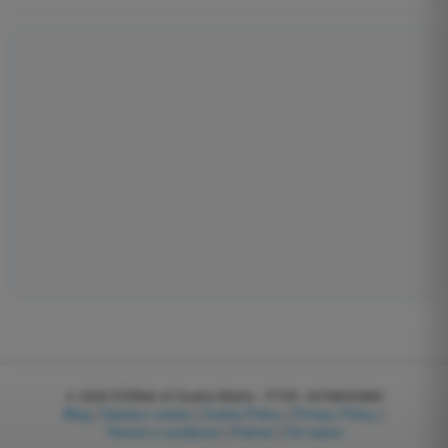
© 2026
EGWeb di Guatta Mattia - P.IVA: 04768540983
Blog
|
Gestisci cookie
|
Cookie Policy
|
Privacy Policy
|
Termini e condizioni
|
Partner
|
Chi siamo