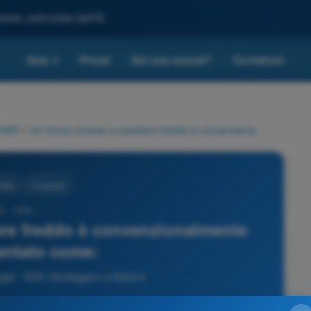
leta, potenziata dall'IA
Quiz
Prezzi
Sei una scuola?
Contattaci
▾
ogia
>
Un fronte occluso a carattere freddo è convenzionalmente rappresentato come:
ogia
4 risposte
3 - VDS -
tere freddo è convenzionalmente
entato come:
ia - VDS Ultraleggero a Motore