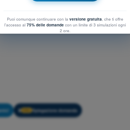
Puoi comunque continuare con la
versione gratuita
, che ti offre
l'accesso al
75% delle domande
con un limite di 3 simulazioni ogni
2 ore.
nto!
Spiegazione domanda
🔒
PRO