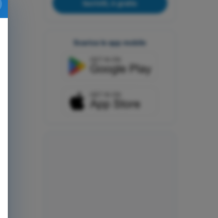
Iscriviti, è gratis
Scarica le app mobile