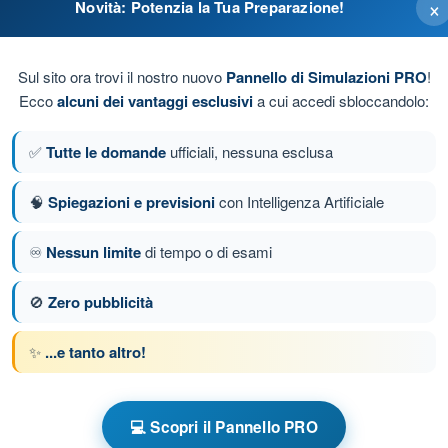
×
Novità: Potenzia la Tua Preparazione!
Sul sito ora trovi il nostro nuovo
Pannello di Simulazioni PRO
!
i
Ecco
alcuni dei vantaggi esclusivi
a cui accedi sbloccandolo:
 neri
✅
Tutte le domande
ufficiali, nessuna esclusa
🧠
Spiegazioni e previsioni
con Intelligenza Artificiale
erchi bianchi
♾️
Nessun limite
di tempo o di esami
da 73 di 107
Domanda successiva
🚫
Zero pubblicità
✨
...e tanto altro!
e a tempo VDS Ultraleggero a Motore
💻 Scopri il Pannello PRO
nto VDS - Meteorologia
Esame in PDF VDS - Meteorologia