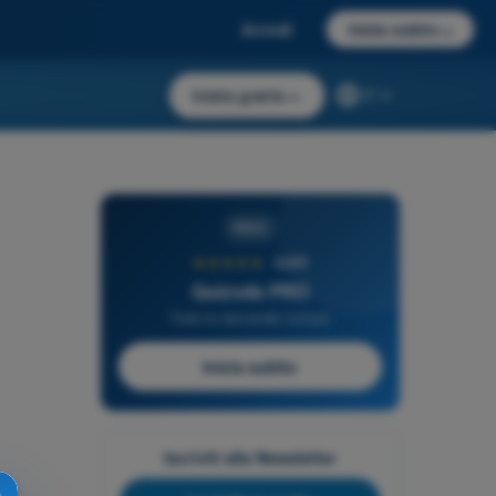
Accedi
Inizia subito
→
Inizia gratis
→
IT
PRO
★★★★★
4,6/5
Quizvds PRO
Tutte le domande incluse
Inizia subito
Iscriviti alla Newsletter