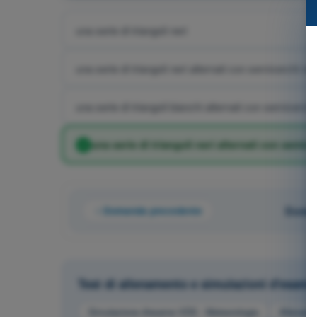
una serie di triangoli neri
una serie di triangoli neri alternati con semicerchi ner
una serie di triangoli bianchi alternati con semicerchi
una serie di triangoli neri alternati con semic
Domanda precedente
Doman
Test di allenamento e simulazioni d'esam
Simulazione d'esame VDS - Meteorologia
Allename