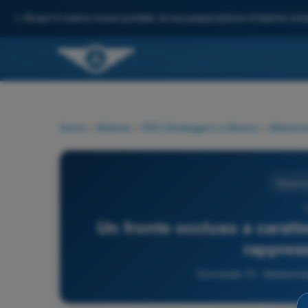
✨
Scopri il nostro nuovo portale: la tua preparazione d'esame comp
Home
>
Materie
>
VDS Ultraleggero a Motore
>
Meteorol
Meteorol
7
Un fronte occluso a carat
rappres
Domanda 73 - Meteorolog