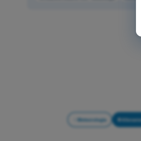
Meteorologia
Allename