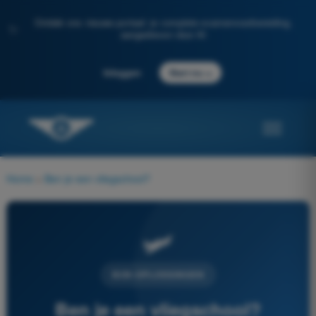
Ontdek ons nieuwe portaal: je complete examenvoorbereiding,
✨
aangedreven door AI
→
Inloggen
Start nu
Home
>
Ben je een vliegschool?
🛩
B2B-OPLOSSINGEN
Ben je een vliegschool?