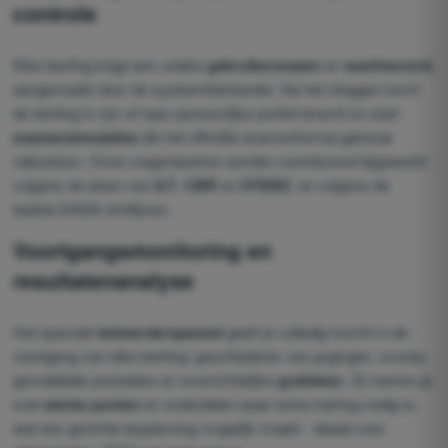
controle
Elke leerling krijgt een unieke
gebruikersnaam
en
wachtwoord
,
aangemaakt door de systeembeheerder. Na het inloggen komt
de leerling in zijn of haar persoonlijke profiel terecht en start
examensimulaties
die het officiële examenformat getrouw
nabootsen. Onze vragenbanken worden voortdurend bijgewerkt
volgens de eisen van
ILT
,
CBR
en
STEBZ
, en volgens de
laatste EASA-richtlijnen.
Voortgangsmonitoring
en
resultatenanalyse
Het speciale
beheerderspaneel
geeft je volledig inzicht in de
voortgang van elke leerling: geschiedenis van pogingen, scores,
gemiddelde prestaties en overzichtelijke
grafieken
. Zo herken je
snel
sterke punten
en onderdelen waar extra training nodig is,
wat een gerichte lesplanning mogelijk maakt - ideaal voor