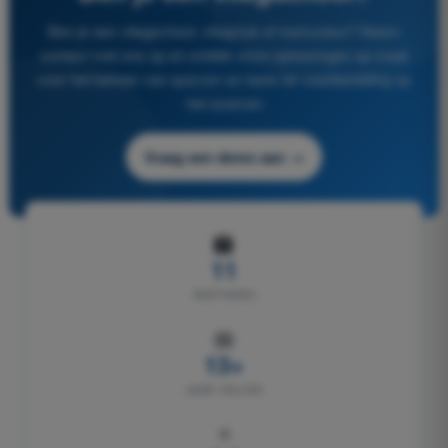
Ben je een vliegschool, vliegclub of instructeur? Neem
contact met ons op en ontdek onze oplossingen op maat
voor het beheer van quizzen en tests ter voorbereiding op
het examen
Vraag een demo aan →
🏫
11
PARTNERS
📅
13+
JAAR ONLINE
⭐