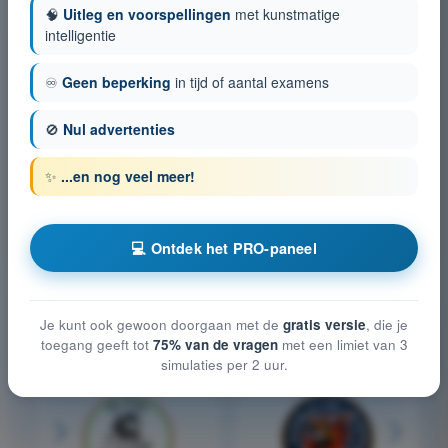
🧠
Uitleg en voorspellingen
met kunstmatige
intelligentie
📄
♾️
Geen beperking
in tijd of aantal examens
Download de volledige presentatie
🚫
Nul advertenties
Bekijk in detail het aangepaste quizpaneel voor vliegscholen
✨
...en nog veel meer!
en aeroclubs.
⬇
Download PDF
💻 Ontdek het PRO-paneel
Je kunt ook gewoon doorgaan met de
gratis versie
, die je
ZIJ KOZEN VOOR QUIZVDS
toegang geeft tot
75% van de vragen
met een limiet van 3
simulaties per 2 uur.