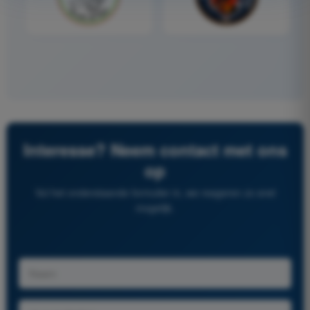
Interesse? Neem contact met ons
op
Vul het onderstaande formulier in, we reageren zo snel
mogelijk.