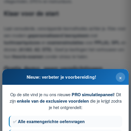
vliegscholen, DTO's en instructeurs.
Klaar voor de start
Laat verouderde, versnipperde lesmethodes achter je. Kies voor
een modern
gepersonaliseerd leersysteem
met
luchtvaartquizzes
en
examensimulaties
voor
PPL(A)
,
SPL
en
drones (
A1/A3
,
A2
,
STS
). Geef je leerlingen het vertrouwen om
hun
theorie-examen
zonder stress te halen.
Gratis
demo
, geen verplichtingen
×
Nieuw: verbeter je voorbereiding!
Benieuwd hoe ons
dashboard
in de praktijk werkt? Probeer de
gratis demo
en ontdek hoe
examensimulaties
,
automatische
Op de site vind je nu ons nieuwe
! Dit
PRO simulatiepaneel
correctie
en
voortgangsstatistieken
het leren van jouw
zijn
die je krijgt zodra
enkele van de exclusieve voordelen
leerlingen versnellen. Vul het formulier hieronder in en begin
je het ontgrendelt:
vandaag nog.
✅
Alle examengerichte oefenvragen