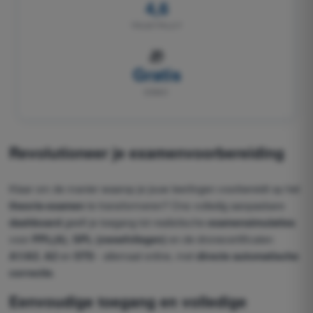
4,6
TRUSTPILOT
🎁
Gratis
DEMO
Revolutioneer je
examenvoorbereiding
Klaar om de manier waarop je jouw leerlingen voorbereidt op het
theorie-examen
te transformeren? Ons volledig aanpasbare
dashboard
geeft je toegang tot realistische
examensimulaties
voor
PPL(A)
,
SPL (zweefvliegen)
en de dronecertificaten
A1/A3
,
A2
en
STS
- allemaal online, met
directe automatische
correctie
.
Eenvoudige toegang en volledige