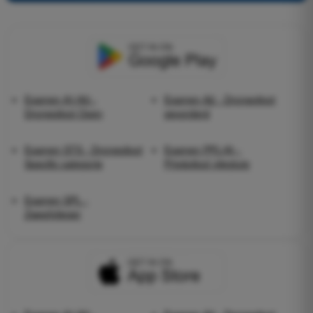
Examen A1/A3 -
Examen A2 - Dronepiloot
Dronepiloot Open
gevorderd
Examen STS - Dronepiloot
Examen PPL(A) -
Specific categorie
Privépiloot vliegtuig
Examen SPL -
Zweefvlieger