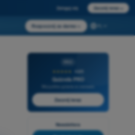
Zaloguj się
Zacznij teraz
→
Rozpocznij za darmo
→
PL
PRO
★★★★★
4,6/5
Quizvds PRO
Wszystkie pytania w zestawie
Zacznij teraz
Newslettera