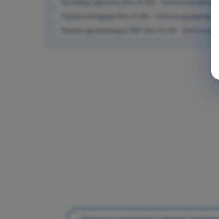
Symulacja egzaminu Dron A1/A3 - Ochrona prywatnośc
Pytania treningowe Dron A1/A3 - Ochrona prywatności
Pytania egzaminacyjne PDF Dron A1/A3 - Ochrona pry