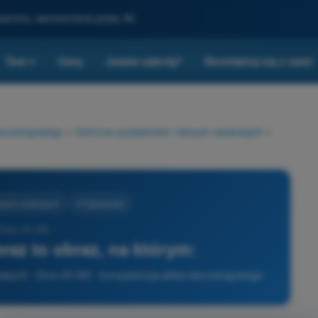
gzaminu, wzmocnione przez AI
Test
Ceny
Jesteś szkołą?
Skontaktuj się z nami
▾
bezzałogowego
>
Ochrona prywatności i danych osobowych
>
danych osobowych
4 Odpowiedzi
 Dron A1/A3 -
az to obraz, na którym:
owych - Dron A1/A3 - kompetencje pilota bezzałogowego