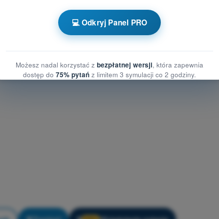
i i danych osobowych
 i danych osobowych
💻 Odkryj Panel PRO
watności i danych osobowych
Możesz nadal korzystać z
bezpłatnej wersji
, która zapewnia
dostęp do
75% pytań
z limitem 3 symulacji co 2 godziny.