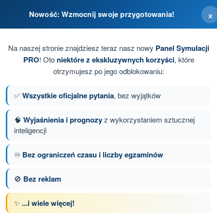
×
Nowość: Wzmocnij swoje przygotowania!
Na naszej stronie znajdziesz teraz nasz nowy
Panel Symulacji
PRO
! Oto
niektóre z ekskluzywnych korzyści
, które
b zidentyfikowana.
otrzymujesz po jego odblokowaniu:
✅
Wszystkie oficjalne pytania
, bez wyjątków
🧠
Wyjaśnienia i prognozy
z wykorzystaniem sztucznej
inteligencji
anie 17 z 31
Następne pytanie
♾️
Bez ograniczeń czasu i liczby egzaminów
🚫
Bez reklam
z limitem czasowym Dron A1/A3 - kompetencje
✨
...i wiele więcej!