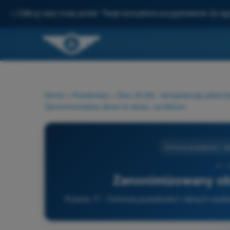
✨
Odkryj nasz nowy portal: Twoje kompletne przygotowanie do e
Home
>
Przedmioty
>
Dron A1/A3 - kompetencje pilota 
Zanonimizowany obraz to obraz, na którym:
Ochrona prywatności i 
17 -
Zanonimizowany obr
Pytanie 17 - Ochrona prywatności i danych osob