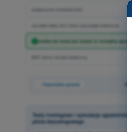
zwiększono rozdzielczość.
usunięto datę, lecz twarz pozostaje widoczna.
osoba nie może już zostać w rozsądny sposó
BSP (dron) nie jest widoczny.
Poprzednie pytanie
Pyt
Testy treningowe i symulacje egzaminów 
pilota bezzałogowego