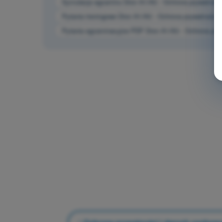
Symulacja egzaminu Dron A1/A3 - Ochrona prywatnośc
Pytania treningowe Dron A1/A3 - Ochrona prywatności
Pytania egzaminacyjne PDF Dron A1/A3 - Ochrona pry