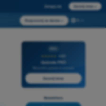
Zaloguj się
Zacznij teraz
→
Rozpocznij za darmo
→
PL
PRO
★★★★★
4,6/5
Quizvds PRO
Wszystkie pytania w zestawie
Zacznij teraz
Newslettera