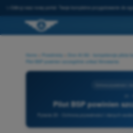
✨
Odkryj nasz nowy portal: Twoje kompletne przygotowanie do e
Home
>
Przedmioty
>
Dron A1/A3 - kompetencje pilota 
Pilot BSP powinien szczególnie unikać filmowania:
Ochrona prywatności i 
20 -
Pilot BSP powinien szc
Pytanie 20 - Ochrona prywatności i danych osob