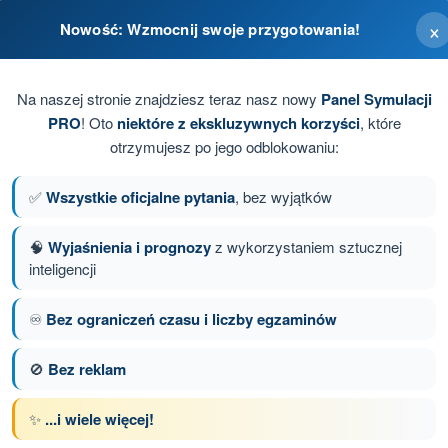
×
Nowość: Wzmocnij swoje przygotowania!
bez uzasadnionego powodu.
Na naszej stronie znajdziesz teraz nasz nowy
Panel Symulacji
PRO
! Oto
niektóre z ekskluzywnych korzyści
, które
otrzymujesz po jego odblokowaniu:
✅
Wszystkie oficjalne pytania
, bez wyjątków
🧠
Wyjaśnienia i prognozy
z wykorzystaniem sztucznej
inteligencji
anie 20 z 31
Następne pytanie
♾️
Bez ograniczeń czasu i liczby egzaminów
🚫
Bez reklam
z limitem czasowym Dron A1/A3 - kompetencje
✨
...i wiele więcej!