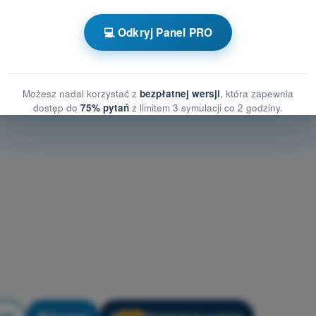
i i danych osobowych
 i danych osobowych
💻 Odkryj Panel PRO
watności i danych osobowych
Możesz nadal korzystać z
bezpłatnej wersji
, która zapewnia
dostęp do
75% pytań
z limitem 3 symulacji co 2 godziny.