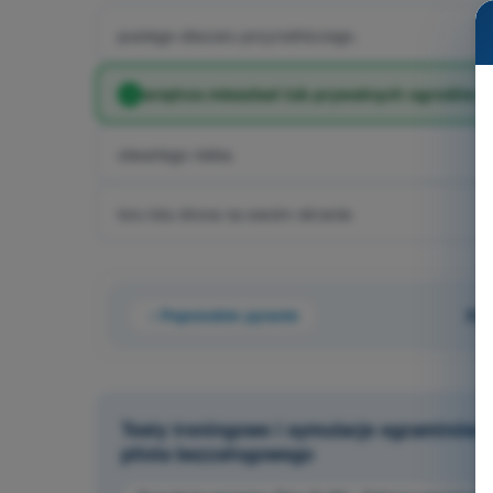
pustego obszaru przyrodniczego.
wnętrza mieszkań lub prywatnych ogrodów 
otwartego nieba.
toru lotu drona na swoim ekranie.
Poprzednie pytanie
Pyt
Testy treningowe i symulacje egzaminów 
pilota bezzałogowego