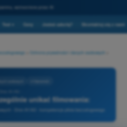
gzaminu, wzmocnione przez AI
Test
Ceny
Jesteś szkołą?
Skontaktuj się z nami
▾
bezzałogowego
>
Ochrona prywatności i danych osobowych
>
danych osobowych
4 Odpowiedzi
 Dron A1/A3 -
zególnie unikać filmowania:
owych - Dron A1/A3 - kompetencje pilota bezzałogowego