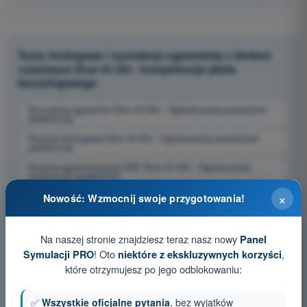
Testy treningowe i symulacje egzaminów z limitem
czasowym Dron A1/A3 - kompetencje pilota
bezzałogowego
Symulacja egzaminu Dron A1/A3 - Ograniczenia przestrzeni
powietrznej
Pytania treningowe Dron A1/A3 - Ograniczenia przestrzeni
powietrznej
Pytania egzaminacyjne PDF Dron A1/A3 - Ograniczenia
przestrzeni powietrznej
×
Nowość: Wzmocnij swoje przygotowania!
Na naszej stronie znajdziesz teraz nasz nowy
Panel
! Oto
,
Symulacji PRO
niektóre z ekskluzywnych korzyści
które otrzymujesz po jego odblokowaniu:
✅
Wszystkie oficjalne pytania
, bez wyjątków