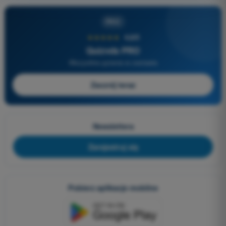
PRO
★★★★★
4,6/5
Quizvds PRO
Wszystkie pytania w zestawie
Zacznij teraz
Newslettera
Zarejestruj się
Pobierz aplikacje mobilne