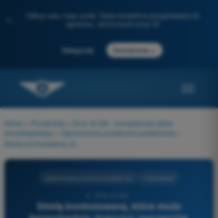
Odkryj nasz nowy portal: Twoje kompletne przygotowanie do
✨
egzaminu, wzmocnione przez AI
→
Zaloguj się
Zacznij teraz
Home
>
Przedmioty
>
Dron A1/A3 - kompetencje pilota
bezzałogowego
>
Ograniczenia przestrzeni powietrznej
>
Strefą kontrolowaną, która może bezpośrednio dotyczyć operatorów bezzałogowych statków powietrznych, jest:
Ograniczenia przestrzeni powietrznej
4 Odpowiedzi
2 - Dron A1/A3 -
Strefą kontrolowaną, która może
bezpośrednio dotyczyć operatorów