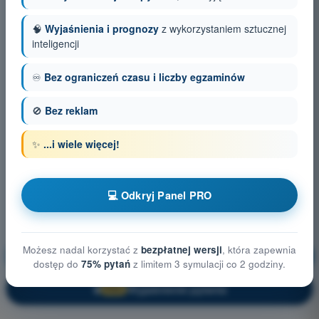
🧠
Wyjaśnienia i prognozy
z wykorzystaniem sztucznej
inteligencji
♾️
Bez ograniczeń czasu i liczby egzaminów
🚫
Bez reklam
✨
...i wiele więcej!
💻 Odkryj Panel PRO
Możesz nadal korzystać z
bezpłatnej wersji
, która zapewnia
Ograniczenia przestrzeni powietrznej
Trening!
dostęp do
75% pytań
z limitem 3 symulacji co 2 godziny.
Wyjaśnienie pytania
🔒
PRO