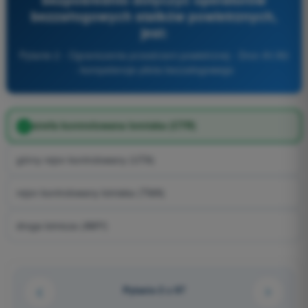
bezzałogowych statków powietrznych,
jest:
Pytanie 2 - Ograniczenia przestrzeni powietrznej - Dron A1/A3
- kompetencje pilota bezzałogowego
strefa kontrolowana lotniska (CTR)
górny rejon kontrolowany (UTA)
rejon kontrolowany lotniska (TMA)
droga lotnicza (AWY)
Pytanie 2 z 97