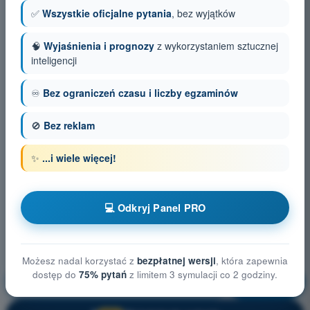
✅
Wszystkie oficjalne pytania
, bez wyjątków
🧠
Wyjaśnienia i prognozy
z wykorzystaniem sztucznej
inteligencji
♾️
Bez ograniczeń czasu i liczby egzaminów
🚫
Bez reklam
✨
...i wiele więcej!
💻 Odkryj Panel PRO
Możesz nadal korzystać z
bezpłatnej wersji
, która zapewnia
dostęp do
75% pytań
z limitem 3 symulacji co 2 godziny.
Ograniczenia przestrzeni powietrznej
Trening!