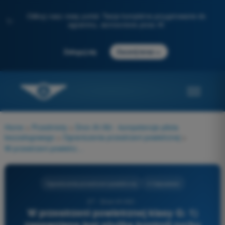
Odkryj nasz nowy portal: Twoje kompletne przygotowanie do
✨
egzaminu, wzmocnione przez AI
→
Zaloguj się
Zacznij teraz
Home
>
Przedmioty
>
Dron A1/A3 - kompetencje pilota
bezzałogowego
>
Ograniczenia przestrzeni powietrznej
>
W przestrzeni powietrznej klasy G: 1) zapewniana jest służba kontroli ruchu lotniczego 2) służba kontroli ruchu lotniczego nie jest zapewniana 3) BSP może latać na wysokości < 30 m bez specjalnego zezwolenia
Ograniczenia przestrzeni powietrznej
4 Odpowiedzi
27 - Dron A1/A3 -
W przestrzeni powietrznej klasy G: 1)
zapewniana jest służba kontroli ruchu