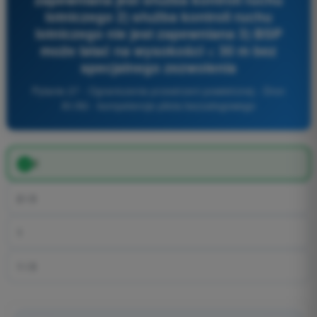
lotniczego 2) służba kontroli ruchu
lotniczego nie jest zapewniana 3) BSP
może latać na wysokości < 30 m bez
specjalnego zezwolenia
Pytanie 27 - Ograniczenia przestrzeni powietrznej - Dron
A1/A3 - kompetencje pilota bezzałogowego
2
2 i 3
1
1 i 3