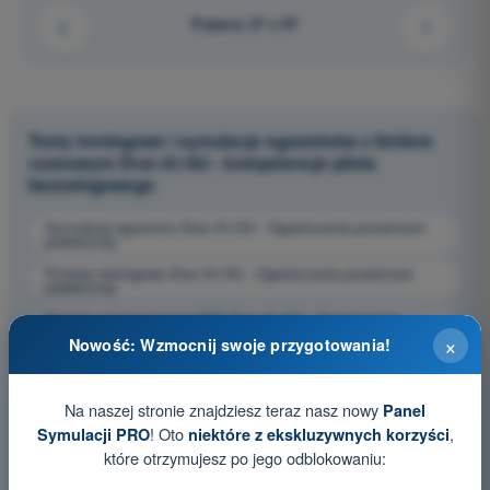
Pytanie 27 z 97
Testy treningowe i symulacje egzaminów z limitem
czasowym Dron A1/A3 - kompetencje pilota
bezzałogowego
Symulacja egzaminu Dron A1/A3 - Ograniczenia przestrzeni
powietrznej
Pytania treningowe Dron A1/A3 - Ograniczenia przestrzeni
powietrznej
Pytania egzaminacyjne PDF Dron A1/A3 - Ograniczenia
przestrzeni powietrznej
×
Nowość: Wzmocnij swoje przygotowania!
Na naszej stronie znajdziesz teraz nasz nowy
Panel
! Oto
,
Symulacji PRO
niektóre z ekskluzywnych korzyści
które otrzymujesz po jego odblokowaniu: