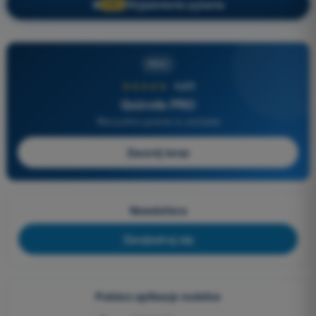
Wyjaśnienie pytania
🔒
PRO
PRO
★★★★★
4,6/5
Quizvds PRO
Wszystkie pytania w zestawie
Zacznij teraz
Newslettera
Zarejestruj się
Pobierz aplikacje mobilne