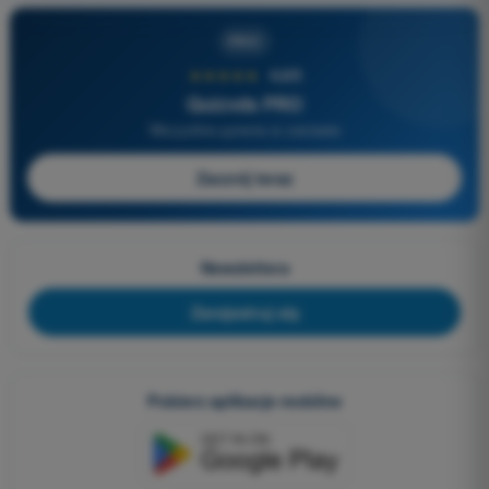
PRO
★★★★★
4,6/5
Quizvds PRO
Wszystkie pytania w zestawie
Zacznij teraz
Newslettera
Zarejestruj się
Pobierz aplikacje mobilne