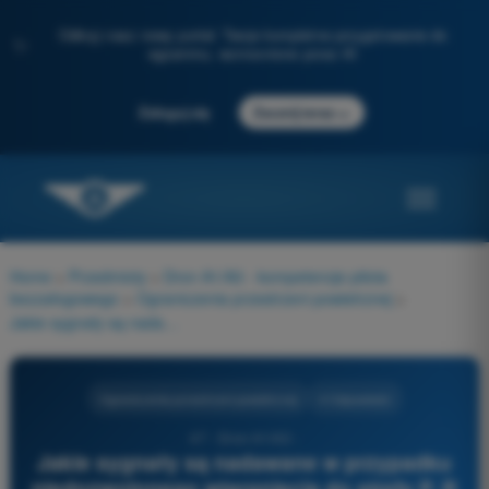
Odkryj nasz nowy portal: Twoje kompletne przygotowanie do
✨
egzaminu, wzmocnione przez AI
→
Zaloguj się
Zacznij teraz
Home
>
Przedmioty
>
Dron A1/A3 - kompetencje pilota
bezzałogowego
>
Ograniczenia przestrzeni powietrznej
>
Jakie sygnały są nadawane w przypadku niedozwolonego wtargnięcia do strefy P, R lub D?
Ograniczenia przestrzeni powietrznej
4 Odpowiedzi
47 - Dron A1/A3 -
Jakie sygnały są nadawane w przypadku
niedozwolonego wtargnięcia do strefy P, R