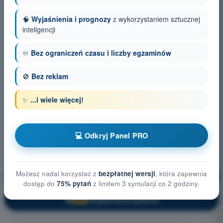
🧠
Wyjaśnienia i prognozy
z wykorzystaniem sztucznej
inteligencji
♾️
Bez ograniczeń czasu i liczby egzaminów
🚫
Bez reklam
✨
...i wiele więcej!
💻 Odkryj Panel PRO
Możesz nadal korzystać z
bezpłatnej wersji
, która zapewnia
Ograniczenia przestrzeni powietrznej
Trening!
dostęp do
75% pytań
z limitem 3 symulacji co 2 godziny.
Wyjaśnienie pytania
🔒
PRO