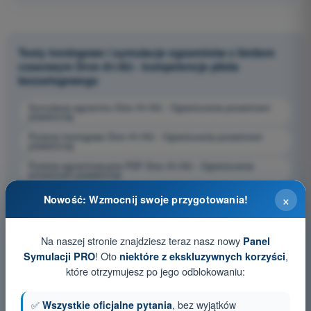
Testy treningowe i symulacje egzaminów z limitem
czasowym Dron A1/A3 - kompetencje pilota
bezzałogowego
Symulacja egzaminu Dron A1/A3 - Ograniczenia przestrzeni
powietrznej
Pytania treningowe Dron A1/A3 - Ograniczenia przestrzeni
powietrznej
Pytania egzaminacyjne PDF Dron A1/A3 - Ograniczenia
przestrzeni powietrznej
×
Nowość: Wzmocnij swoje przygotowania!
Na naszej stronie znajdziesz teraz nasz nowy
Panel
! Oto
,
Symulacji PRO
niektóre z ekskluzywnych korzyści
które otrzymujesz po jego odblokowaniu:
✅
Wszystkie oficjalne pytania
, bez wyjątków