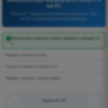
lub D?
Pytanie 47 - Ograniczenia przestrzeni powietrznej - Dron
A1/A3 - kompetencje pilota bezzałogowego
Przemiennie czerwone i zielone światła w odstępie 10
s
Migające czerwone światła
Czerwone światła w odstępie 10 s
Migające czerwone i zielone światła
Pytanie 47 z 97