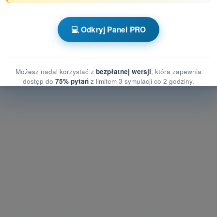
zeni powietrznej
💻 Odkryj Panel PRO
ni powietrznej
przestrzeni powietrznej
Możesz nadal korzystać z
bezpłatnej wersji
, która zapewnia
dostęp do
75% pytań
z limitem 3 symulacji co 2 godziny.