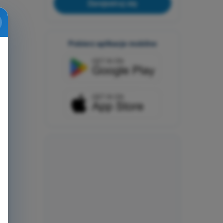
Zarejestruj się
Pobierz aplikacje mobilne