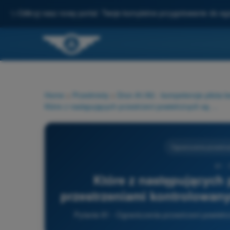
✨
Odkryj nasz nowy portal: Twoje kompletne przygotowanie do e
Home
>
Przedmioty
>
Dron A1/A3 - kompetencje pilota 
Które z następujących przestrzeni powietrznych są przestrzeniami kontrolowanymi? 1) FIR 2) CTR 3) AWY 4) TMA
Ograniczenia przestrze
81 -
Które z następujących 
przestrzeniami kontrolowany
Pytanie 81 - Ograniczenia przestrzeni powiet