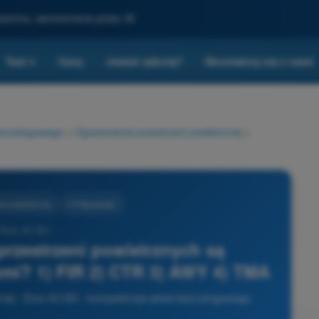
gzaminu, wzmocnione przez AI
Test
Ceny
Jesteś szkołą?
Skontaktuj się z nami
▾
bezzałogowego
>
Ograniczenia przestrzeni powietrznej
>
ni powietrznej
4 Odpowiedzi
 Dron A1/A3 -
przestrzeni powietrznych są
mi? 1) FIR 2) CTR 3) AWY 4) TMA
rznej - Dron A1/A3 - kompetencje pilota bezzałogowego