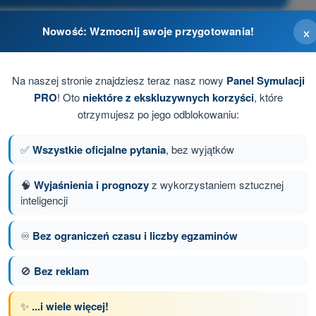
×
Nowość: Wzmocnij swoje przygotowania!
Na naszej stronie znajdziesz teraz nasz nowy
Panel Symulacji
PRO
! Oto
niektóre z ekskluzywnych korzyści
, które
otrzymujesz po jego odblokowaniu:
✅
Wszystkie oficjalne pytania
, bez wyjątków
🧠
Wyjaśnienia i prognozy
z wykorzystaniem sztucznej
inteligencji
anie 81 z 97
Następne pytanie
♾️
Bez ograniczeń czasu i liczby egzaminów
🚫
Bez reklam
z limitem czasowym Dron A1/A3 - kompetencje
✨
...i wiele więcej!