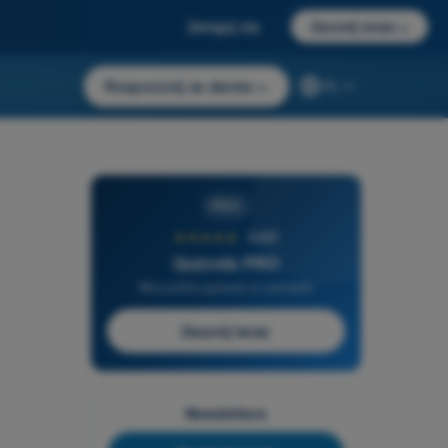
Zaloguj się
Zacznij teraz
→
Rozpocznij za darmo
→
PL
PRO
★★★★★
4,6/5
Quizvds PRO
Wszystkie pytania w zestawie
Zacznij teraz
Newslettera