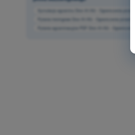
Symulacja egzaminu Dron A1/A3 - Ograniczenia przestr
Pytania treningowe Dron A1/A3 - Ograniczenia przestrze
Pytania egzaminacyjne PDF Dron A1/A3 - Ograniczenia 