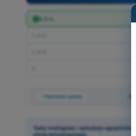
2, 3 i 4
1, 3 i 4
1, 2 i 4
2
Poprzednie pytanie
Pyt
Testy treningowe i symulacje egzaminów 
pilota bezzałogowego