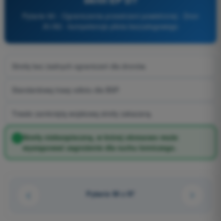
Pytanie 90 - Ograniczenia przestrzeni powietrznej - Dron
A1/A3 - kompetencje pilota bezzałogowego
Strefę bez żadnych ograniczeń dla dronów.
Standardową trasę odlotu dla BSP.
Trwale zamkniętą wojskową strefę zakazaną.
Strefę niebezpieczną, w której okresowo może
występować zagrożenie dla ruchu lotniczego.
Pytanie 90 z 97