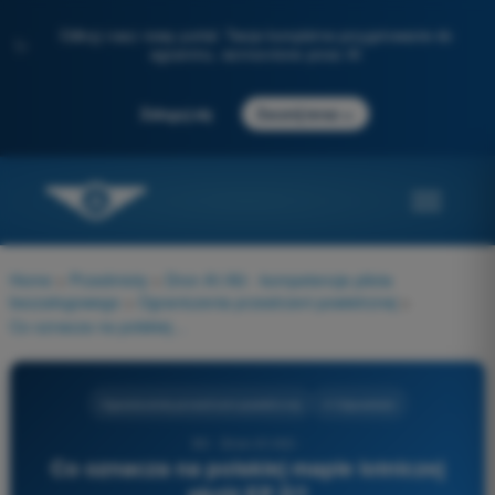
Odkryj nasz nowy portal: Twoje kompletne przygotowanie do
✨
egzaminu, wzmocnione przez AI
→
Zaloguj się
Zacznij teraz
Home
>
Przedmioty
>
Dron A1/A3 - kompetencje pilota
bezzałogowego
>
Ograniczenia przestrzeni powietrznej
>
Co oznacza na polskiej mapie lotniczej skrót EP D?
Ograniczenia przestrzeni powietrznej
4 Odpowiedzi
90 - Dron A1/A3 -
Co oznacza na polskiej mapie lotniczej
skrót EP D?