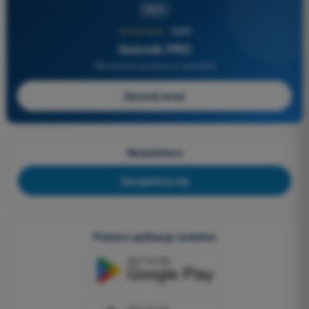
PRO
★★★★★
4,6/5
Quizvds PRO
Wszystkie pytania w zestawie
Zacznij teraz
Newslettera
Zarejestruj się
Pobierz aplikacje mobilne