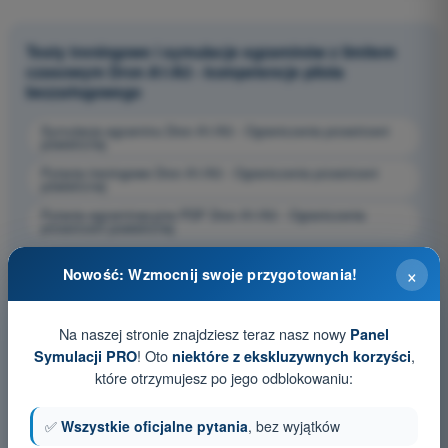
Testy treningowe i symulacje egzaminów z limitem
czasowym Dron A1/A3 - kompetencje pilota
bezzałogowego
Symulacja egzaminu Dron A1/A3 - Ograniczenia przestrzeni
powietrznej
Pytania treningowe Dron A1/A3 - Ograniczenia przestrzeni
powietrznej
Pytania egzaminacyjne PDF Dron A1/A3 - Ograniczenia
przestrzeni powietrznej
×
Nowość: Wzmocnij swoje przygotowania!
Na naszej stronie znajdziesz teraz nasz nowy
Panel
! Oto
,
Symulacji PRO
niektóre z ekskluzywnych korzyści
które otrzymujesz po jego odblokowaniu:
✅
Wszystkie oficjalne pytania
, bez wyjątków