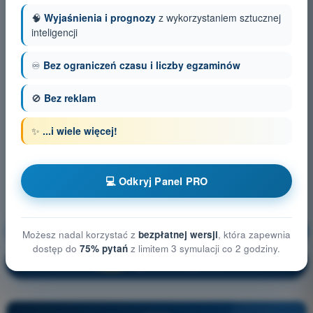
🧠
Wyjaśnienia i prognozy
z wykorzystaniem sztucznej
inteligencji
♾️
Bez ograniczeń czasu i liczby egzaminów
🚫
Bez reklam
✨
...i wiele więcej!
💻 Odkryj Panel PRO
Ograniczenia przestrzeni powietrznej
Trening!
Możesz nadal korzystać z
bezpłatnej wersji
, która zapewnia
dostęp do
75% pytań
z limitem 3 symulacji co 2 godziny.
Wyjaśnienie pytania
🔒
PRO