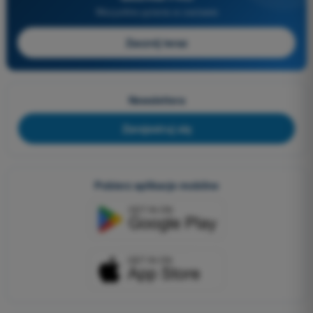
Wszystkie pytania w zestawie
Zacznij teraz
Newslettera
Zarejestruj się
Pobierz aplikacje mobilne