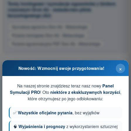
Testy treningowe i symulacje egzaminów z limitem
czasowym Dron A2 - świadectwo pilota
bezzałogowego (A2)
Symulacja egzaminu Dron A2 - Meteorologia
Pytania treningowe Dron A2 - Meteorologia
Pytania egzaminacyjne PDF Dron A2 - Meteorologia
×
Nowość: Wzmocnij swoje przygotowania!
Na naszej stronie znajdziesz teraz nasz nowy
Panel
! Oto
,
Symulacji PRO
niektóre z ekskluzywnych korzyści
które otrzymujesz po jego odblokowaniu:
✅
Wszystkie oficjalne pytania
, bez wyjątków
🧠
Wyjaśnienia i prognozy
z wykorzystaniem sztucznej