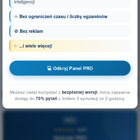
inteligencji
♾️
Bez ograniczeń czasu i liczby egzaminów
🚫
Bez reklam
✨
...i wiele więcej!
💻 Odkryj Panel PRO
Meteorologia
Trening!
Możesz nadal korzystać z
bezpłatnej wersji
, która zapewnia
Wyjaśnienie pytania
🔒
PRO
dostęp do
75% pytań
z limitem 3 symulacji co 2 godziny.
PRO
★★★★★
4,6/5
Quizvds PRO