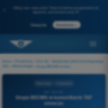
Odkryj nasz nowy portal: Twoje kompletne przygotowanie do
✨
egzaminu, wzmocnione przez AI
→
Zaloguj się
Zacznij teraz
Home
>
Przedmioty
>
Dron A2 - świadectwo pilota bezzałogowego
(A2)
>
Meteorologia
>
Grupa BECMG w komunikacie TAF oznacza:
Meteorologia
4 Odpowiedzi
104 - Dron A2 -
Grupa BECMG w komunikacie TAF
oznacza: