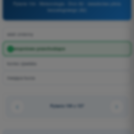
Pytanie 104 - Meteorologia - Dron A2 - świadectwo pilota
bezzałogowego (A2)
wiatr zmienny
stopniowo przechodzące
koniec zjawiska
trwająca burza
Pytanie 104 z 137