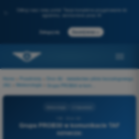
Odkryj nasz nowy portal: Twoje kompletne przygotowanie do
✨
egzaminu, wzmocnione przez AI
→
Zaloguj się
Zacznij teraz
Home
>
Przedmioty
>
Dron A2 - świadectwo pilota bezzałogowego
(A2)
>
Meteorologia
>
Grupa PROB30 w komunikacie TAF oznacza:
Meteorologia
4 Odpowiedzi
106 - Dron A2 -
Grupa PROB30 w komunikacie TAF
oznacza: