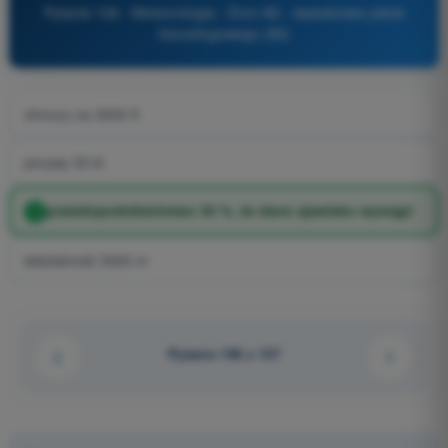
Pytanie 106 - Meteorologia - Dron A2 - świadectwo pilota
bezzałogowego (A2)
chmury na 3000 ft
porywy 30 kt
prawdopodobieństwo 30 %, że dane zjawisko wystąpi
widzialność 3000 m
Pytanie 106 z 137