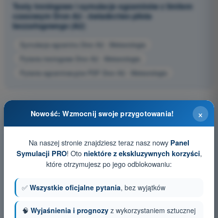
Testy treningowe i symulacje egzaminów z limitem
czasowym Dron A2 - świadectwo pilota
bezzałogowego (A2)
Symulacja egzaminu Dron A2 - Meteorologia
Pytania treningowe Dron A2 - Meteorologia
Pytania egzaminacyjne PDF Dron A2 - Meteorologia
×
Nowość: Wzmocnij swoje przygotowania!
Na naszej stronie znajdziesz teraz nasz nowy
Panel
! Oto
,
Symulacji PRO
niektóre z ekskluzywnych korzyści
które otrzymujesz po jego odblokowaniu:
✅
Wszystkie oficjalne pytania
, bez wyjątków
🧠
Wyjaśnienia i prognozy
z wykorzystaniem sztucznej