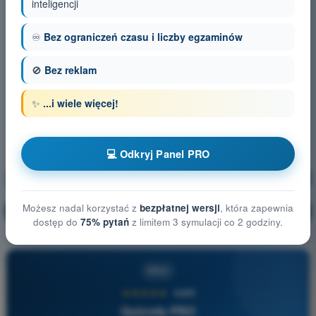
inteligencji
♾️
Bez ograniczeń czasu i liczby egzaminów
🚫
Bez reklam
✨
...i wiele więcej!
💻 Odkryj Panel PRO
Meteorologia
Trening!
Możesz nadal korzystać z
bezpłatnej wersji
, która zapewnia
Wyjaśnienie pytania
🔒
PRO
dostęp do
75% pytań
z limitem 3 symulacji co 2 godziny.
PRO
★★★★★
4,6/5
Quizvds PRO