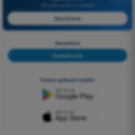
Wszystkie pytania w zestawie
Zacznij teraz
Newslettera
Zarejestruj się
Pobierz aplikacje mobilne