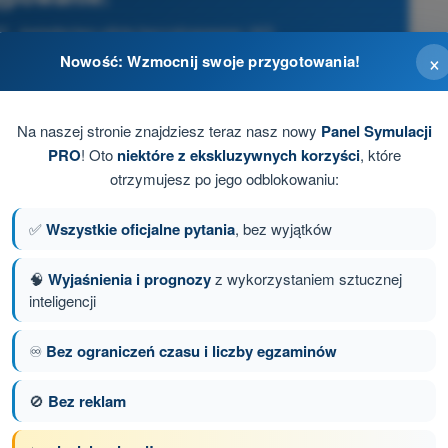
A2 - świadectwo pilota bezzałogowego (A2)
×
Nowość: Wzmocnij swoje przygotowania!
Na naszej stronie znajdziesz teraz nasz nowy
Panel Symulacji
PRO
! Oto
niektóre z ekskluzywnych korzyści
, które
otrzymujesz po jego odblokowaniu:
✅
Wszystkie oficjalne pytania
, bez wyjątków
🧠
Wyjaśnienia i prognozy
z wykorzystaniem sztucznej
inteligencji
♾️
Bez ograniczeń czasu i liczby egzaminów
anie 37 z 137
Następne pytanie
🚫
Bez reklam