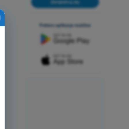
Zarejestruj się
Pobierz aplikacje mobilne