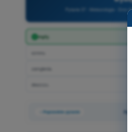
Pytanie 37 - Meteorologia - Dron 
mgły.
szronu.
zamglenia.
deszczu.
Poprzednie pytanie
Pyt