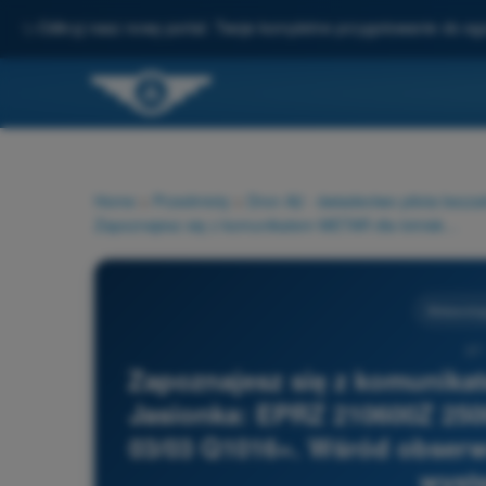
✨
Odkryj nasz nowy portal: Twoje kompletne przygotowanie do e
Home
>
Przedmioty
>
Dron A2 - świadectwo pilota bezz
Zapoznajesz się z komunikatem METAR dla lotniska Rzeszów-Jasionka: EPRZ 210600Z 25005KT 0700 R31/1000U FG OVC002 03/03 Q1016=. Wśród obserwowanych elementów stwierdzasz występowanie:
Meteorolog
37 
Zapoznajesz się z komunika
Jasionka: EPRZ 210600Z 25
03/03 Q1016=. Wśród obser
wyst