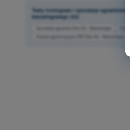
Testy treningowe i symulacje egzaminów 
bezzałogowego (A2)
Symulacja egzaminu Dron A2 - Meteorologia
Pytan
Pytania egzaminacyjne PDF Dron A2 - Meteorologia