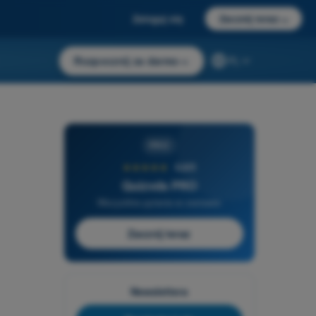
Zaloguj się
Zacznij teraz
→
Rozpocznij za darmo
→
PL
PRO
★★★★★
4,6/5
Quizvds PRO
Wszystkie pytania w zestawie
Zacznij teraz
Newslettera