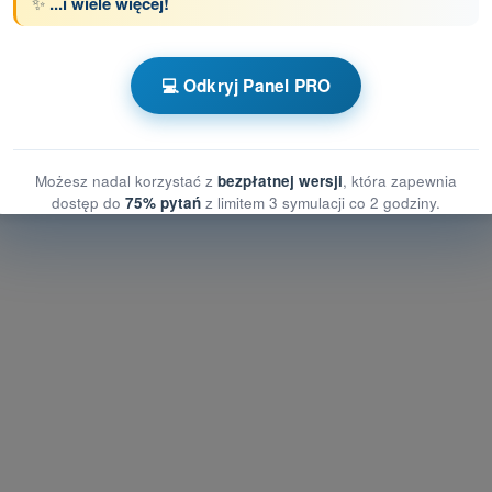
✨
...i wiele więcej!
z limitem czasowym Dron A2 - świadectwo pilota
💻 Odkryj Panel PRO
ia treningowe Dron A2 - Meteorologia
Możesz nadal korzystać z
bezpłatnej wersji
, która zapewnia
dostęp do
75% pytań
z limitem 3 symulacji co 2 godziny.