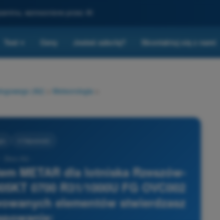
gzaminu, wzmocnione przez AI
Test
Ceny
Jesteś szkołą?
Skontaktuj się z nami
▾
ałogowego (A2)
>
Meteorologia
>
ia
4 Odpowiedzi
- Dron A2 -
tem METAR dla lotniska Rzeszów-
005KT 0700 R31/1000U FG OVC002
wowanych elementów stwierdzasz
ępowanie: