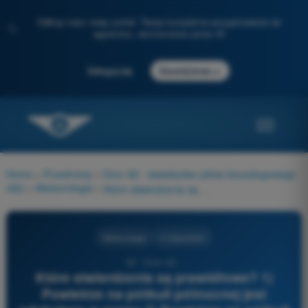
Odkryj nasz nowy portal: Twoje kompletne przygotowanie do
✨
egzaminu, wzmocnione przez AI
→
Zaloguj się
Zacznij teraz
Home
>
Przedmioty
>
Dron A2 - świadectwo pilota bezzałogowego
(A2)
>
Meteorologia
>
Które stwierdzenia są prawidłowe? 1) Powietrze na półkuli północnej jest odchylane w prawo 2) Powietrze na półkuli północnej jest odchylane w lewo 3) Na wysokości wiatr w przybliżeniu podąża wzdłuż izobar 4) Na wysokości wiatr przecina izobary od wysokiego do niskiego ciśnienia
Meteorologia
4 Odpowiedzi
63 - Dron A2 -
Które stwierdzenia są prawidłowe? 1)
Powietrze na półkuli północnej jest