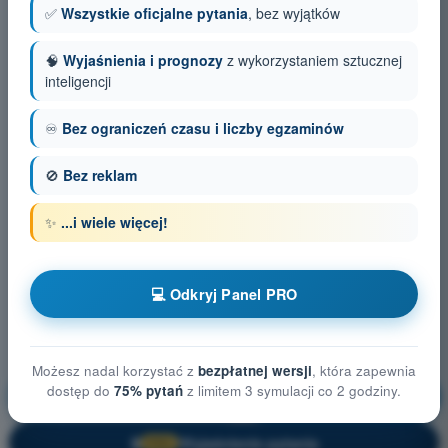
✅
Wszystkie oficjalne pytania
, bez wyjątków
🧠
Wyjaśnienia i prognozy
z wykorzystaniem sztucznej
inteligencji
♾️
Bez ograniczeń czasu i liczby egzaminów
🚫
Bez reklam
✨
...i wiele więcej!
💻 Odkryj Panel PRO
Możesz nadal korzystać z
bezpłatnej wersji
, która zapewnia
dostęp do
75% pytań
z limitem 3 symulacji co 2 godziny.
Meteorologia
Trening!
Wyjaśnienie pytania
🔒
PRO