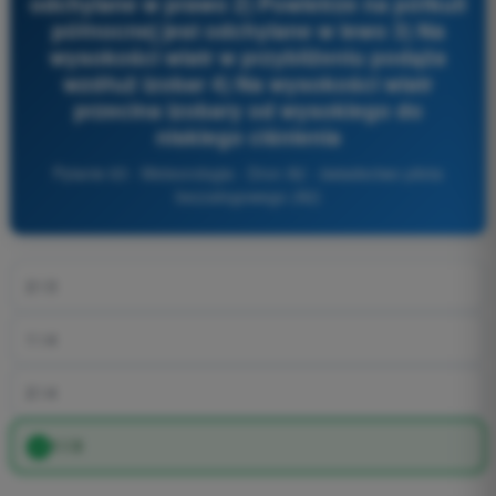
odchylane w prawo 2) Powietrze na półkuli
północnej jest odchylane w lewo 3) Na
wysokości wiatr w przybliżeniu podąża
wzdłuż izobar 4) Na wysokości wiatr
przecina izobary od wysokiego do
niskiego ciśnienia
Pytanie 63 - Meteorologia - Dron A2 - świadectwo pilota
bezzałogowego (A2)
2 i 3
1 i 4
2 i 4
1 i 3