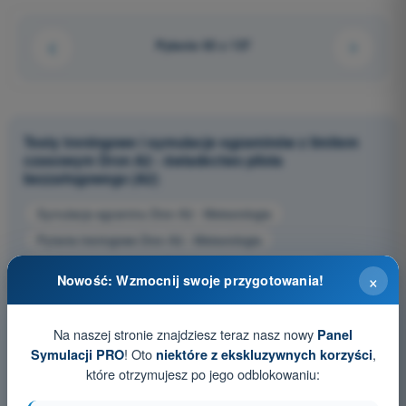
Pytanie 63 z 137
Testy treningowe i symulacje egzaminów z limitem
czasowym Dron A2 - świadectwo pilota
bezzałogowego (A2)
Symulacja egzaminu Dron A2 - Meteorologia
Pytania treningowe Dron A2 - Meteorologia
Pytania egzaminacyjne PDF Dron A2 - Meteorologia
×
Nowość: Wzmocnij swoje przygotowania!
Na naszej stronie znajdziesz teraz nasz nowy
Panel
! Oto
,
Symulacji PRO
niektóre z ekskluzywnych korzyści
które otrzymujesz po jego odblokowaniu: