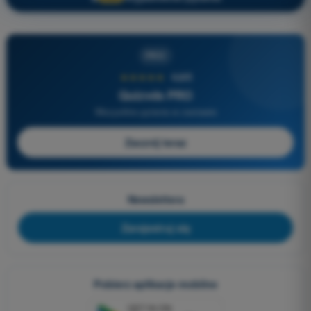
PRO
★★★★★
4,6/5
Quizvds PRO
Wszystkie pytania w zestawie
Zacznij teraz
Newslettera
Zarejestruj się
Pobierz aplikacje mobilne