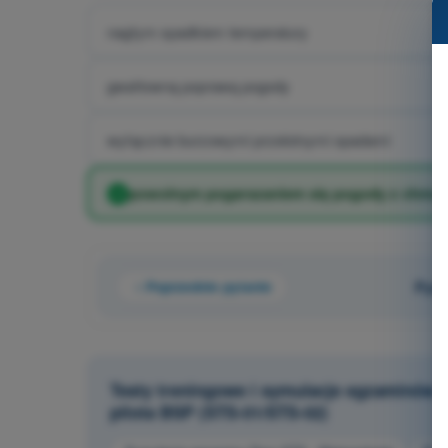
nagłym spadkiem temperatury
gwałtowną poprawą pogody
wyłącznie burzowymi przelotnymi opadami
powolnym pogarszaniem się pogody z chmura
Poprzednie pytanie
Pyta
Testy treningowe i symulacje egzaminów 
pilota BSP (STS-01/STS-02)