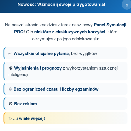
×
Nowość: Wzmocnij swoje przygotowania!
Na naszej stronie znajdziesz teraz nasz nowy
Panel Symulacji
PRO
! Oto
niektóre z ekskluzywnych korzyści
, które
otrzymujesz po jego odblokowaniu:
✅
Wszystkie oficjalne pytania
, bez wyjątków
mi stratiformnymi
🧠
Wyjaśnienia i prognozy
z wykorzystaniem sztucznej
inteligencji
nie 112 z 136
Następne pytanie
♾️
Bez ograniczeń czasu i liczby egzaminów
🚫
Bez reklam
z limitem czasowym Dron STS - świadectwo
✨
...i wiele więcej!