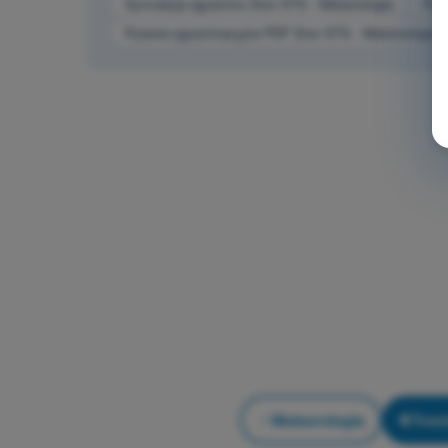
Symulacja egzaminu Dron STS - Meteorologia
Pyta
Pytania egzaminacyjne PDF Dron STS - Meteorologia
Meteorologia
Treni