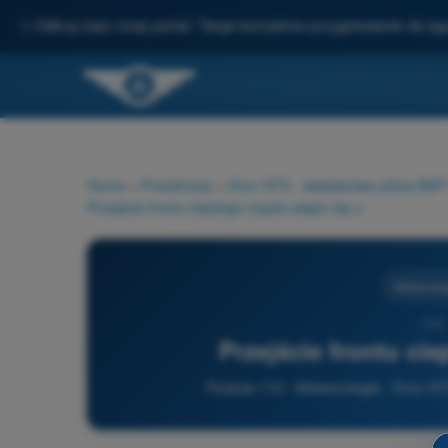
✨
Odkryj nasz nowy portal: Twoje kompletne przygotowanie do e
Home
>
Przedmioty
>
Dron STS - świadectwo pilota BS
Przejście frontu ciepłego często wiąże się z:
Meteorolog
112 
Przejście frontu cie
Pytanie 112 - Meteorologia - Dron S