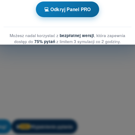
nia treningowe Dron STS - Meteorologia
💻 Odkryj Panel PRO
Możesz nadal korzystać z
bezpłatnej wersji
, która zapewnia
dostęp do
75% pytań
z limitem 3 symulacji co 2 godziny.
ng!
Wyjaśnienie pytania
🔒
PRO