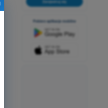
Zarejestruj się
Pobierz aplikacje mobilne