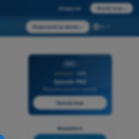
Zaloguj się
Zacznij teraz
→
Rozpocznij za darmo
→
PL
PRO
★★★★★
4,6/5
Quizvds PRO
Wszystkie pytania w zestawie
Zacznij teraz
Newslettera