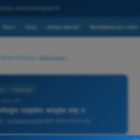
gzaminu, wzmocnione przez AI
Test
Ceny
Jesteś szkołą?
Skontaktuj się z nami
▾
P (STS-01/STS-02)
>
Meteorologia
>
ia
4 Odpowiedzi
- Dron STS -
płego często wiąże się z:
TS - świadectwo pilota BSP (STS-01/STS-02)