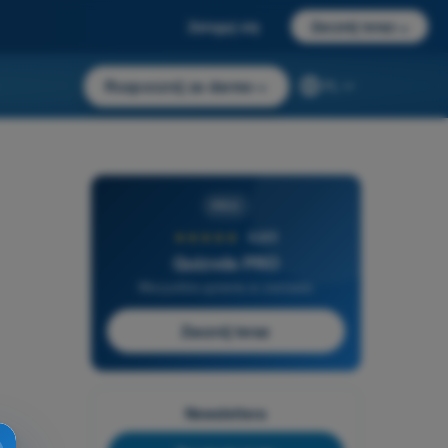
Zaloguj się
Zacznij teraz
→
Rozpocznij za darmo
→
PL
PRO
★★★★★
4,6/5
Quizvds PRO
Wszystkie pytania w zestawie
Zacznij teraz
Newslettera