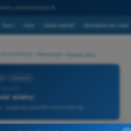
gzaminu, wzmocnione przez AI
Test
Ceny
Jesteś szkołą?
Skontaktuj się z nami
▾
P (STS-01/STS-02)
>
Meteorologia
>
Prędkość wiatru:
ia
4 Odpowiedzi
- Dron STS -
ść wiatru:
TS - świadectwo pilota BSP (STS-01/STS-02)