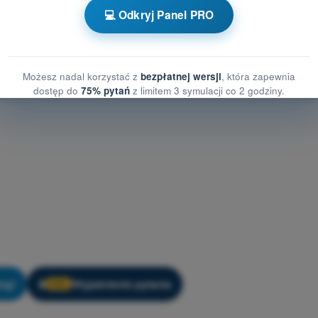
💻 Odkryj Panel PRO
Możesz nadal korzystać z
bezpłatnej wersji
, która zapewnia
dostęp do
75% pytań
z limitem 3 symulacji co 2 godziny.
ng!
Wyjaśnienie pytania
🔒
PRO