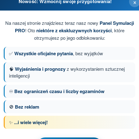
×
Nowość: Wzmocnij swoje przygotowania!
Na naszej stronie znajdziesz teraz nasz nowy
Panel Symulacji
PRO
! Oto
niektóre z ekskluzywnych korzyści
, które
otrzymujesz po jego odblokowaniu:
✅
Wszystkie oficjalne pytania
, bez wyjątków
🧠
Wyjaśnienia i prognozy
z wykorzystaniem sztucznej
inteligencji
anie 38 z 136
Następne pytanie
♾️
Bez ograniczeń czasu i liczby egzaminów
🚫
Bez reklam
z limitem czasowym Dron STS - świadectwo
✨
...i wiele więcej!
nia treningowe Dron STS - Meteorologia