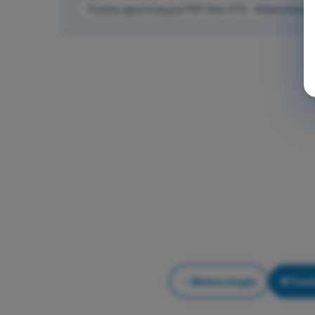
Pytania egzaminacyjne PDF Dron STS - Meteorologia
Meteorologia
Treni