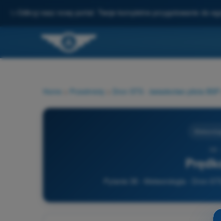
✨
Odkryj nasz nowy portal: Twoje kompletne przygotowanie do e
Home
>
Przedmioty
>
Dron STS - świadectwo pilota BS
Meteorolog
38 
Prędko
Pytanie 38 - Meteorologia - Dron S