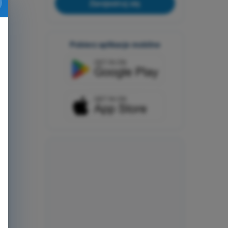
Zarejestruj się
Pobierz aplikacje mobilne