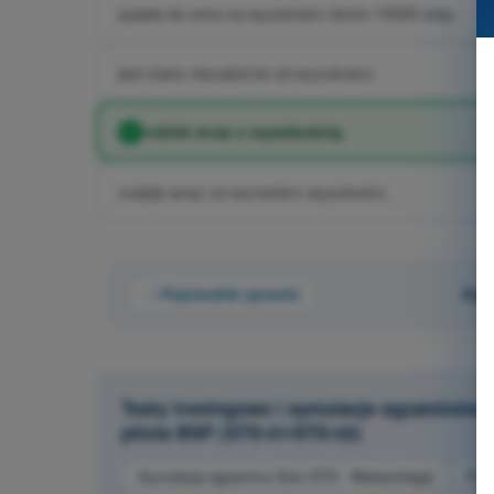
spada do zera na wysokości około 10000 stóp.
jest stała niezależnie od wysokości.
rośnie wraz z wysokością.
maleje wraz ze wzrostem wysokości.
Poprzednie pytanie
Pyt
Testy treningowe i symulacje egzaminów 
pilota BSP (STS-01/STS-02)
Symulacja egzaminu Dron STS - Meteorologia
Pyta