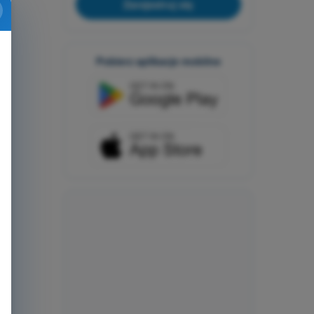
Zarejestruj się
Pobierz aplikacje mobilne