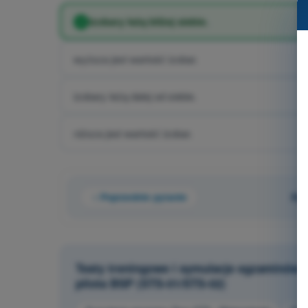
izobary leżą bliżej siebie.
wyższa jest wartość izobar.
izobary leżą dalej od siebie.
niższa jest wartość izobar.
Poprzednie pytanie
Pyt
Testy treningowe i symulacje egzaminów 
pilota BSP (STS-01/STS-02)