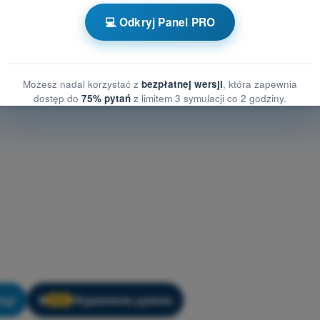
nia treningowe Dron STS - Meteorologia
💻 Odkryj Panel PRO
Możesz nadal korzystać z
bezpłatnej wersji
, która zapewnia
dostęp do
75% pytań
z limitem 3 symulacji co 2 godziny.
ng!
Wyjaśnienie pytania
🔒
PRO