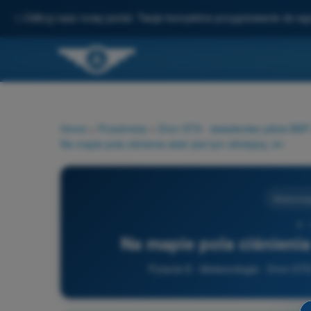
✨
Odkryj nasz nowy portal: Twoje kompletne przygotowanie do e
Home
>
Przedmioty
>
Dron STS - świadectwo pilota BS
Na mapie pola ciśnienia wiatr jest tym silniejszy, im:
Meteorolog
8 -
Na mapie pola ciśnienia 
Pytanie 8 - Meteorologia - Dron ST