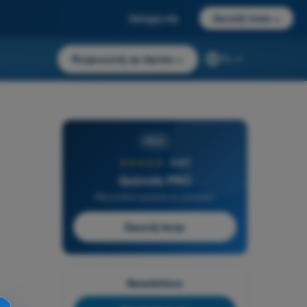
Zaloguj się
Zacznij teraz
→
Rozpocznij za darmo
→
PL
PRO
★★★★★
4,6/5
Quizvds PRO
Wszystkie pytania w zestawie
Zacznij teraz
Newslettera