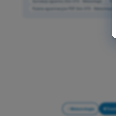
Symulacja egzaminu Dron STS - Meteorologia
Pyta
Pytania egzaminacyjne PDF Dron STS - Meteorologia
Meteorologia
Treni