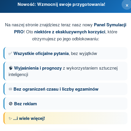
×
Nowość: Wzmocnij swoje przygotowania!
Na naszej stronie znajdziesz teraz nasz nowy
Panel Symulacji
PRO
! Oto
niektóre z ekskluzywnych korzyści
, które
otrzymujesz po jego odblokowaniu:
✅
Wszystkie oficjalne pytania
, bez wyjątków
🧠
Wyjaśnienia i prognozy
z wykorzystaniem sztucznej
inteligencji
anie 8 z 136
Następne pytanie
♾️
Bez ograniczeń czasu i liczby egzaminów
🚫
Bez reklam
z limitem czasowym Dron STS - świadectwo
✨
...i wiele więcej!