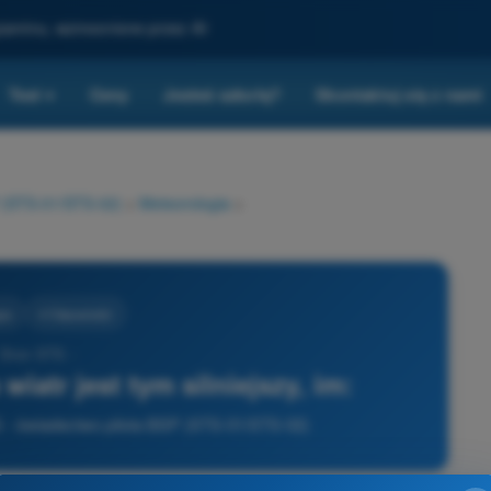
gzaminu, wzmocnione przez AI
Test
Ceny
Jesteś szkołą?
Skontaktuj się z nami
▾
P (STS-01/STS-02)
>
Meteorologia
>
ia
4 Odpowiedzi
 Dron STS -
wiatr jest tym silniejszy, im:
S - świadectwo pilota BSP (STS-01/STS-02)