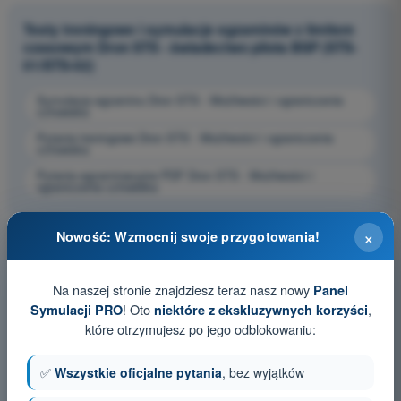
Testy treningowe i symulacje egzaminów z limitem
czasowym Dron STS - świadectwo pilota BSP (STS-
01/STS-02)
Symulacja egzaminu Dron STS - Możliwości i ograniczenia
człowieka
Pytania treningowe Dron STS - Możliwości i ograniczenia
człowieka
Pytania egzaminacyjne PDF Dron STS - Możliwości i
ograniczenia człowieka
×
Nowość: Wzmocnij swoje przygotowania!
Na naszej stronie znajdziesz teraz nasz nowy
Panel
! Oto
,
Symulacji PRO
niektóre z ekskluzywnych korzyści
które otrzymujesz po jego odblokowaniu:
✅
Wszystkie oficjalne pytania
, bez wyjątków