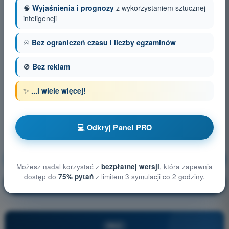
🧠
Wyjaśnienia i prognozy
z wykorzystaniem sztucznej
inteligencji
♾️
Bez ograniczeń czasu i liczby egzaminów
🚫
Bez reklam
✨
...i wiele więcej!
💻 Odkryj Panel PRO
Możliwości i ograniczenia człowieka
Trening!
Możesz nadal korzystać z
bezpłatnej wersji
, która zapewnia
dostęp do
75% pytań
z limitem 3 symulacji co 2 godziny.
Wyjaśnienie pytania
🔒
PRO
PRO