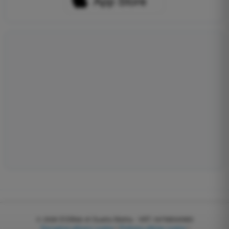
© 2026
EGWeb di Guatta Mattia - VAT: 04768540983
Zarządzaj plikami cookie
|
Polityka plików cookie
|