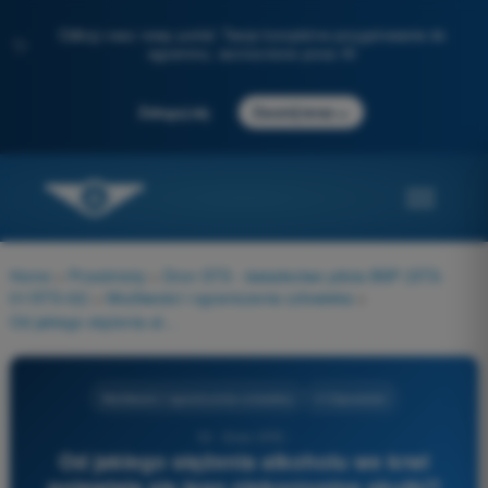
Odkryj nasz nowy portal: Twoje kompletne przygotowanie do
✨
egzaminu, wzmocnione przez AI
→
Zaloguj się
Zacznij teraz
Home
>
Przedmioty
>
Dron STS - świadectwo pilota BSP (STS-
01/STS-02)
>
Możliwości i ograniczenia człowieka
>
Od jakiego stężenia alkoholu we krwi pojawiają się jego niekorzystne skutki?
Możliwości i ograniczenia człowieka
4 Odpowiedzi
10 - Dron STS -
Od jakiego stężenia alkoholu we krwi
pojawiają się jego niekorzystne skutki?