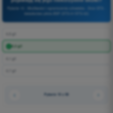
Pytanie 10 - Możliwości i ograniczenia człowieka - Dron STS -
świadectwo pilota BSP (STS-01/STS-02)
0,5 g/l
0,3 g/l
0,1 g/l
0,7 g/l
Pytanie 10 z 58