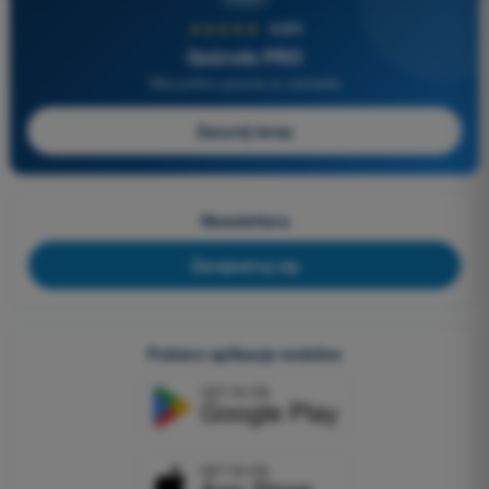
★★★★★
4,6/5
Quizvds PRO
Wszystkie pytania w zestawie
Zacznij teraz
Newslettera
Zarejestruj się
Pobierz aplikacje mobilne