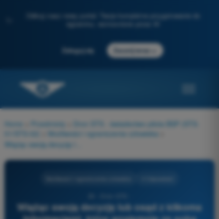
Odkryj nasz nowy portal: Twoje kompletne przygotowanie do
✨
egzaminu, wzmocnione przez AI
→
Zaloguj się
Zacznij teraz
Home
>
Przedmioty
>
Dron STS - świadectwo pilota BSP (STS-
01/STS-02)
>
Możliwości i ograniczenia człowieka
>
Wiążąc swoją decyzję lub osąd z kilkoma informacjami, które wzajemnie ze sobą porównujesz:
Możliwości i ograniczenia człowieka
4 Odpowiedzi
26 - Dron STS -
Wiążąc swoją decyzję lub osąd z kilkoma
informacjami, które wzajemnie ze sobą