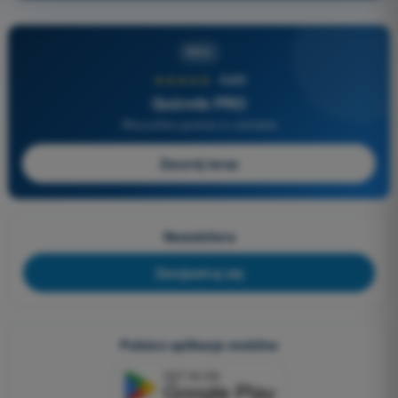
PRO
★★★★★
4,6/5
Quizvds PRO
Wszystkie pytania w zestawie
Zacznij teraz
Newslettera
Zarejestruj się
Pobierz aplikacje mobilne