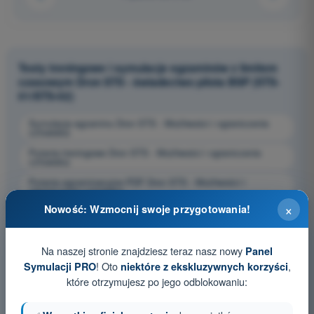
Testy treningowe i symulacje egzaminów z limitem
czasowym Dron STS - świadectwo pilota BSP (STS-
01/STS-02)
Symulacja egzaminu Dron STS - Możliwości i ograniczenia
człowieka
Pytania treningowe Dron STS - Możliwości i ograniczenia
człowieka
Pytania egzaminacyjne PDF Dron STS - Możliwości i
ograniczenia człowieka
×
Nowość: Wzmocnij swoje przygotowania!
Na naszej stronie znajdziesz teraz nasz nowy
Panel
! Oto
,
Symulacji PRO
niektóre z ekskluzywnych korzyści
które otrzymujesz po jego odblokowaniu: