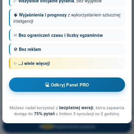
✅
Wszystkie oficjalne pytania
, bez wyjątków
🧠
Wyjaśnienia i prognozy
z wykorzystaniem sztucznej
inteligencji
♾️
Bez ograniczeń czasu i liczby egzaminów
🚫
Bez reklam
✨
...i wiele więcej!
💻 Odkryj Panel PRO
Możesz nadal korzystać z
bezpłatnej wersji
, która zapewnia
Możliwości i ograniczenia człowieka
Trening!
dostęp do
75% pytań
z limitem 3 symulacji co 2 godziny.
Wyjaśnienie pytania
🔒
PRO