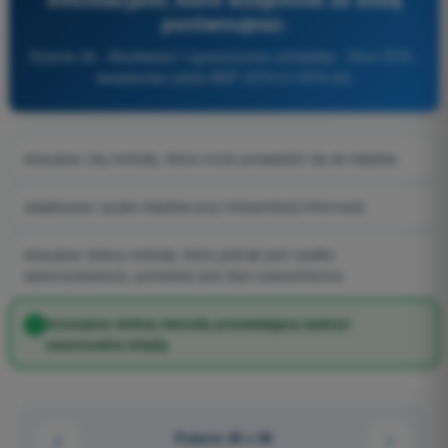
porównujesz:
Pytanie 26 - Możliwości i ograniczenia człowieka - Dron STS -
świadectwo pilota BSP (STS-01/STS-02)
stosujesz złą metodę, która może prowadzić cię do błędów
zwiększasz ryzyko błędów przy interpretacji informacji
stosujesz dobrą metodę, która jednak jest rzadko
wykorzystywana, ponieważ jest zbyt czasochłonna
stosujesz dobrą metodę pozwalającą wykryć
ewentualne błędy
Pytanie 26 z 58