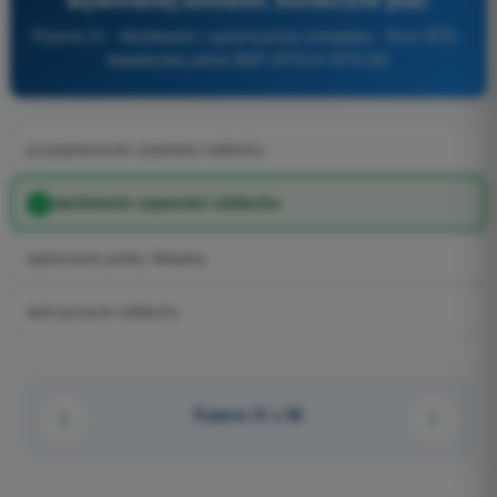
Pytanie 31 - Możliwości i ograniczenia człowieka - Dron STS -
świadectwo pilota BSP (STS-01/STS-02)
przyspieszenie częstości oddechu
zwolnienie częstości oddechu
wykonanie próby Valsalvy
wstrzymanie oddechu
Pytanie 31 z 58