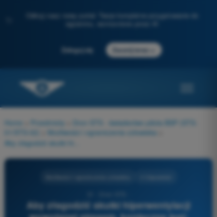
Odkryj nasz nowy portal: Twoje kompletne przygotowanie do
✨
egzaminu, wzmocnione przez AI
→
Zaloguj się
Zacznij teraz
Home
>
Przedmioty
>
Dron STS - świadectwo pilota BSP (STS-
01/STS-02)
>
Możliwości i ograniczenia człowieka
>
Aby złagodzić skutki hiperwentylacji wywołanej stresem, konieczne jest:
Możliwości i ograniczenia człowieka
4 Odpowiedzi
31 - Dron STS -
Aby złagodzić skutki hiperwentylacji
wywołanej stresem, konieczne jest: