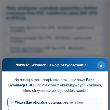
Testy treningowe i symulacje egzaminów z limitem
czasowym Dron STS - świadectwo pilota BSP (STS-
01/STS-02)
Symulacja egzaminu Dron STS - Możliwości i ograniczenia
człowieka
Pytania treningowe Dron STS - Możliwości i ograniczenia
człowieka
Pytania egzaminacyjne PDF Dron STS - Możliwości i
ograniczenia człowieka
×
Nowość: Wzmocnij swoje przygotowania!
Na naszej stronie znajdziesz teraz nasz nowy
Panel
! Oto
,
Symulacji PRO
niektóre z ekskluzywnych korzyści
które otrzymujesz po jego odblokowaniu:
✅
Wszystkie oficjalne pytania
, bez wyjątków