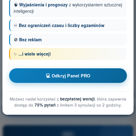
🧠
Wyjaśnienia i prognozy
z wykorzystaniem sztucznej
inteligencji
♾️
Bez ograniczeń czasu i liczby egzaminów
🚫
Bez reklam
✨
...i wiele więcej!
💻 Odkryj Panel PRO
Możliwości i ograniczenia człowieka
Trening!
Możesz nadal korzystać z
bezpłatnej wersji
, która zapewnia
dostęp do
75% pytań
z limitem 3 symulacji co 2 godziny.
Wyjaśnienie pytania
🔒
PRO
PRO