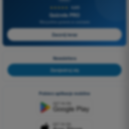
★★★★★
4,6/5
Quizvds PRO
Wszystkie pytania w zestawie
Zacznij teraz
Newslettera
Zarejestruj się
Pobierz aplikacje mobilne