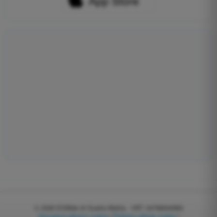
© 2026
EGWeb di Guatta Mattia - VAT: 04768540983
Zarządzaj plikami cookie
|
Polityka plików cookie
|