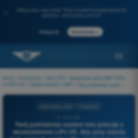
Odkryj nasz nowy portal: Twoje kompletne przygotowanie do
✨
egzaminu, wzmocnione przez AI
→
Zaloguj się
Zacznij teraz
Home
>
Przedmioty
>
Dron STS - świadectwo pilota BSP (STS-
01/STS-02)
>
Ogólna wiedza o BSP
>
Twój pokładowy system lotu pracuje z akumulatorem LiPo 6S. Aby przy użyciu tych samych ogniw LiPo uzyskać to samo napięcie znamionowe, możesz zestawić: 1) dwa akumulatory 3S równolegle 2) dwa akumulatory 3S szeregowo 3) dwa akumulatory 6S szeregowo 4) dwa akumulatory 6S równolegle
Ogólna wiedza o BSP
4 Odpowiedzi
14 - Dron STS -
Twój pokładowy system lotu pracuje z
akumulatorem LiPo 6S. Aby przy użyciu