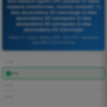
tych samych ogniw LiPo uzyskać to samo
napięcie znamionowe, możesz zestawić: 1)
dwa akumulatory 3S równolegle 2) dwa
akumulatory 3S szeregowo 3) dwa
akumulatory 6S szeregowo 4) dwa
akumulatory 6S równolegle
Pytanie 14 - Ogólna wiedza o BSP - Dron STS - świadectwo
pilota BSP (STS-01/STS-02)
1 i 2
2 i 4
1 i 3
3 i 4