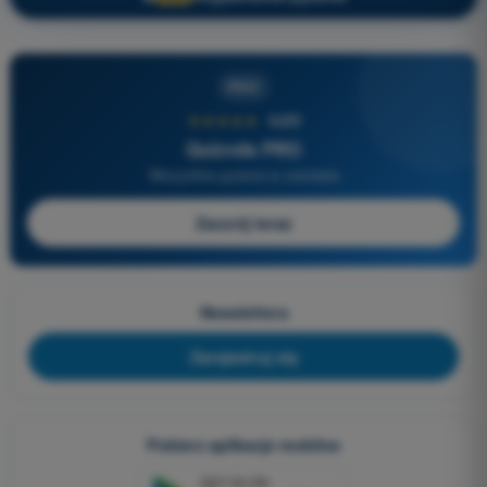
PRO
★★★★★
4,6/5
Quizvds PRO
Wszystkie pytania w zestawie
Zacznij teraz
Newslettera
Zarejestruj się
Pobierz aplikacje mobilne