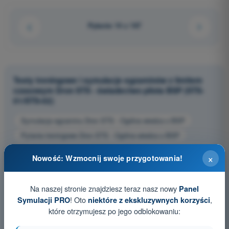
Pytanie 14 z 167
Testy treningowe i symulacje egzaminów z limitem
czasowym Dron STS - świadectwo pilota BSP (STS-
01/STS-02)
Symulacja egzaminu Dron STS - Ogólna wiedza o BSP
Pytania treningowe Dron STS - Ogólna wiedza o BSP
Pytania egzaminacyjne PDF Dron STS - Ogólna wiedza o BSP
×
Nowość: Wzmocnij swoje przygotowania!
Na naszej stronie znajdziesz teraz nasz nowy
Panel
! Oto
,
Symulacji PRO
niektóre z ekskluzywnych korzyści
które otrzymujesz po jego odblokowaniu: