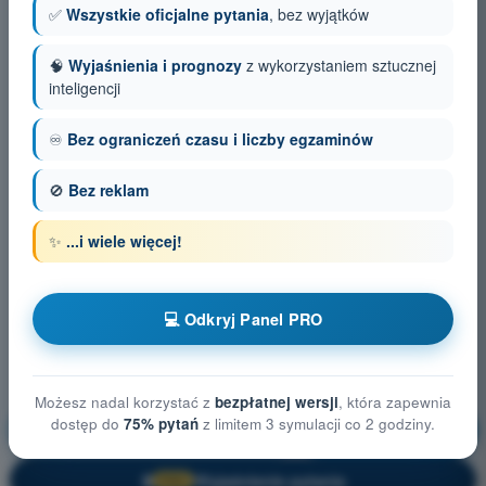
✅
Wszystkie oficjalne pytania
, bez wyjątków
🧠
Wyjaśnienia i prognozy
z wykorzystaniem sztucznej
inteligencji
♾️
Bez ograniczeń czasu i liczby egzaminów
🚫
Bez reklam
✨
...i wiele więcej!
💻 Odkryj Panel PRO
Możesz nadal korzystać z
bezpłatnej wersji
, która zapewnia
dostęp do
75% pytań
z limitem 3 symulacji co 2 godziny.
Ogólna wiedza o BSP
Trening!
Wyjaśnienie pytania
🔒
PRO