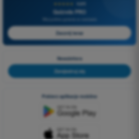
★★★★★
4,6/5
Quizvds PRO
Wszystkie pytania w zestawie
Zacznij teraz
Newslettera
Zarejestruj się
Pobierz aplikacje mobilne