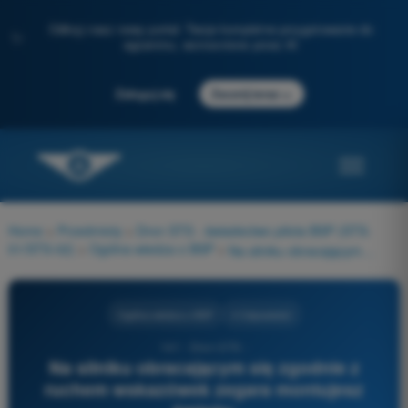
Odkryj nasz nowy portal: Twoje kompletne przygotowanie do
✨
egzaminu, wzmocnione przez AI
→
Zaloguj się
Zacznij teraz
Home
>
Przedmioty
>
Dron STS - świadectwo pilota BSP (STS-
01/STS-02)
>
Ogólna wiedza o BSP
>
Na silniku obracającym się zgodnie z ruchem wskazówek zegara montujesz śmigło:
Ogólna wiedza o BSP
4 Odpowiedzi
141 - Dron STS -
Na silniku obracającym się zgodnie z
ruchem wskazówek zegara montujesz