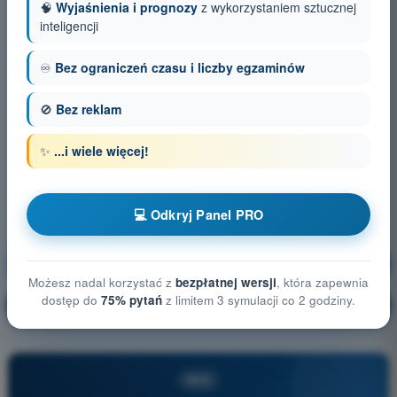
🧠
Wyjaśnienia i prognozy
z wykorzystaniem sztucznej
inteligencji
♾️
Bez ograniczeń czasu i liczby egzaminów
🚫
Bez reklam
✨
...i wiele więcej!
💻 Odkryj Panel PRO
Ogólna wiedza o BSP
Trening!
Możesz nadal korzystać z
bezpłatnej wersji
, która zapewnia
dostęp do
75% pytań
z limitem 3 symulacji co 2 godziny.
Wyjaśnienie pytania
🔒
PRO
PRO