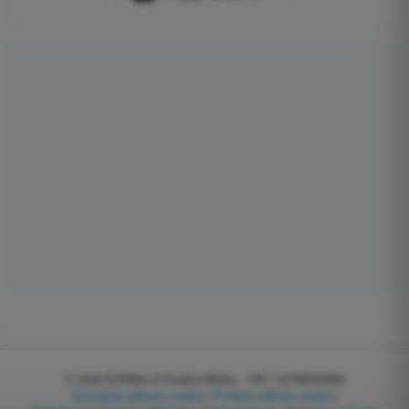
© 2026
EGWeb di Guatta Mattia - VAT: 04768540983
Zarządzaj plikami cookie
|
Polityka plików cookie
|