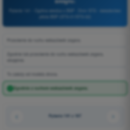
śmigło:
Pytanie 141 - Ogólna wiedza o BSP - Dron STS - świadectwo
pilota BSP (STS-01/STS-02)
Przeciwnie do ruchu wskazówek zegara.
Zgodnie lub przeciwnie do ruchu wskazówek zegara,
obojętnie.
To zależy od modelu drona.
Zgodnie z ruchem wskazówek zegara.
Pytanie 141 z 167