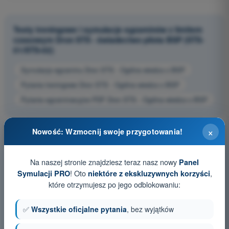
Testy treningowe i symulacje egzaminów z limitem
czasowym Dron STS - świadectwo pilota BSP (STS-
01/STS-02)
Symulacja egzaminu Dron STS - Ogólna wiedza o BSP
Pytania treningowe Dron STS - Ogólna wiedza o BSP
Pytania egzaminacyjne PDF Dron STS - Ogólna wiedza o BSP
×
Nowość: Wzmocnij swoje przygotowania!
Na naszej stronie znajdziesz teraz nasz nowy
Panel
! Oto
,
Symulacji PRO
niektóre z ekskluzywnych korzyści
które otrzymujesz po jego odblokowaniu:
✅
Wszystkie oficjalne pytania
, bez wyjątków