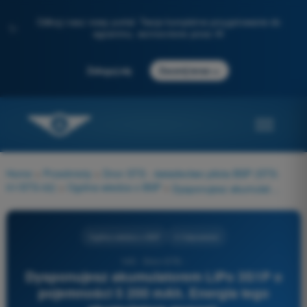
Odkryj nasz nowy portal: Twoje kompletne przygotowanie do
✨
egzaminu, wzmocnione przez AI
→
Zaloguj się
Zacznij teraz
Home
>
Przedmioty
>
Dron STS - świadectwo pilota BSP (STS-
01/STS-02)
>
Ogólna wiedza o BSP
>
Dysponujesz akumulatorem LiPo 3S1P o pojemności 5 200 mAh. Energia tego akumulatora wynosi:
Ogólna wiedza o BSP
4 Odpowiedzi
145 - Dron STS -
Dysponujesz akumulatorem LiPo 3S1P o
pojemności 5 200 mAh. Energia tego