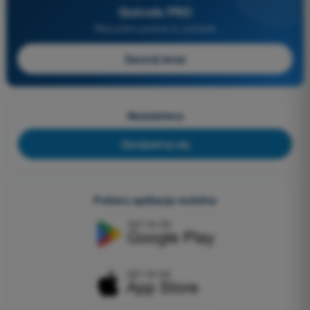
Quizvds PRO
Wszystkie pytania w zestawie
Zacznij teraz
Newslettera
Zarejestruj się
Pobierz aplikacje mobilne