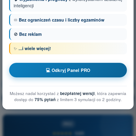
inteligencji
♾️
Bez ograniczeń czasu i liczby egzaminów
🚫
Bez reklam
✨
...i wiele więcej!
💻 Odkryj Panel PRO
Ogólna wiedza o BSP
Trening!
Możesz nadal korzystać z
bezpłatnej wersji
, która zapewnia
Wyjaśnienie pytania
🔒
PRO
dostęp do
75% pytań
z limitem 3 symulacji co 2 godziny.
PRO
★★★★★
4,6/5