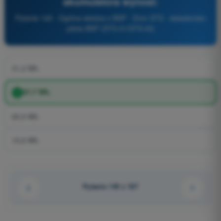
akumulatora wynosi:
Pytanie 145 - Ogólna wiedza o BSP - Dron STS - świadectwo
pilota BSP (STS-01/STS-02)
31,2 Wh.
57,7 Wh.
65,5 Wh.
15,6 Wh.
Pytanie 145 z 167