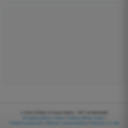
© 2026
EGWeb di Guatta Mattia - VAT: 04768540983
Zarządzaj plikami cookie
|
Polityka plików cookie
|
Polityka prywatności
|
Warunki i postanowienia
|
Partnerzy
|
O nas