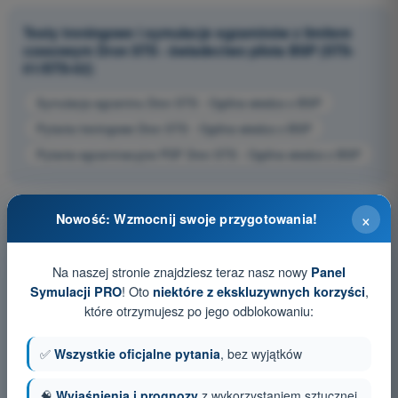
Testy treningowe i symulacje egzaminów z limitem
czasowym Dron STS - świadectwo pilota BSP (STS-
01/STS-02)
Symulacja egzaminu Dron STS - Ogólna wiedza o BSP
Pytania treningowe Dron STS - Ogólna wiedza o BSP
Pytania egzaminacyjne PDF Dron STS - Ogólna wiedza o BSP
×
Nowość: Wzmocnij swoje przygotowania!
Na naszej stronie znajdziesz teraz nasz nowy
Panel
! Oto
,
Symulacji PRO
niektóre z ekskluzywnych korzyści
które otrzymujesz po jego odblokowaniu:
✅
Wszystkie oficjalne pytania
, bez wyjątków
🧠
Wyjaśnienia i prognozy
z wykorzystaniem sztucznej