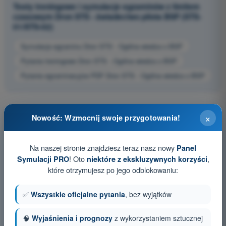
Testy treningowe i symulacje egzaminów z limitem
czasowym Dron STS - świadectwo pilota BSP (STS-
01/STS-02)
Symulacja egzaminu Dron STS - Ogólna wiedza o BSP
Pytania treningowe Dron STS - Ogólna wiedza o BSP
Pytania egzaminacyjne PDF Dron STS - Ogólna wiedza o BSP
×
Nowość: Wzmocnij swoje przygotowania!
Na naszej stronie znajdziesz teraz nasz nowy
Panel
! Oto
,
Symulacji PRO
niektóre z ekskluzywnych korzyści
które otrzymujesz po jego odblokowaniu:
✅
Wszystkie oficjalne pytania
, bez wyjątków
🧠
Wyjaśnienia i prognozy
z wykorzystaniem sztucznej