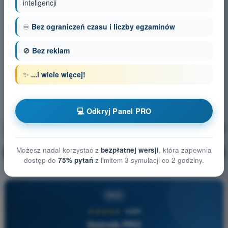
inteligencji
♾️
Bez ograniczeń czasu i liczby egzaminów
🚫
Bez reklam
✨
...i wiele więcej!
💻 Odkryj Panel PRO
Ogólna wiedza o BSP
Trening!
Możesz nadal korzystać z
bezpłatnej wersji
, która zapewnia
Wyjaśnienie pytania
🔒
PRO
dostęp do
75% pytań
z limitem 3 symulacji co 2 godziny.
PRO
★★★★★
4,6/5
Quizvds PRO