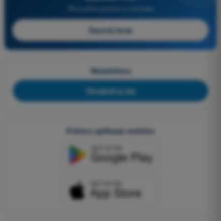
Wszystkie pytania w zestawie
Zacznij teraz
Newslettera
Zarejestruj się
Pobierz aplikacje mobilne