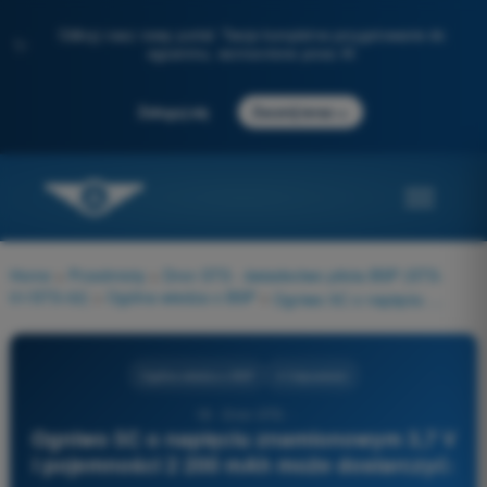
Odkryj nasz nowy portal: Twoje kompletne przygotowanie do
✨
egzaminu, wzmocnione przez AI
→
Zaloguj się
Zacznij teraz
Home
>
Przedmioty
>
Dron STS - świadectwo pilota BSP (STS-
01/STS-02)
>
Ogólna wiedza o BSP
>
Ogniwo 5C o napięciu znamionowym 3,7 V i pojemności 2 200 mAh może dostarczyć:
Ogólna wiedza o BSP
4 Odpowiedzi
18 - Dron STS -
Ogniwo 5C o napięciu znamionowym 3,7 V
i pojemności 2 200 mAh może dostarczyć: