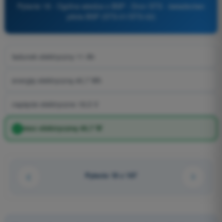
Pytanie 18 - Ogólna wiedza o BSP - Dron STS - świadectwo
pilota BSP (STS-01/STS-02)
ładunek elektryczny 11 Ah
energię elektryczną 40,7 Wh
napięcie elektryczne 18,5 V
moc elektryczną 40,7 W
Pytanie 18 z 167