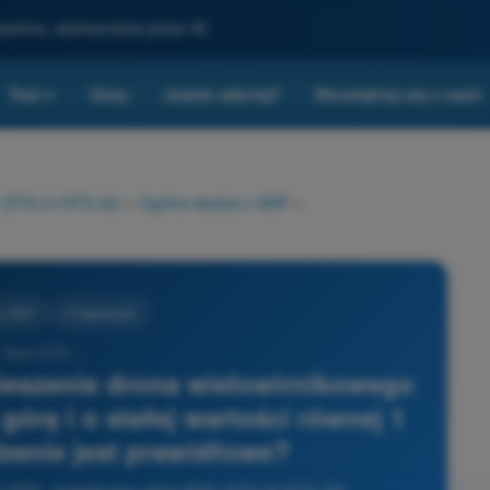
gzaminu, wzmocnione przez AI
Test
Ceny
Jesteś szkołą?
Skontaktuj się z nami
▾
P (STS-01/STS-02)
>
Ogólna wiedza o BSP
>
 o BSP
4 Odpowiedzi
- Dron STS -
ieszenie drona wielowirnikowego
górę i o stałej wartości równej 1
dzenie jest prawidłowe?