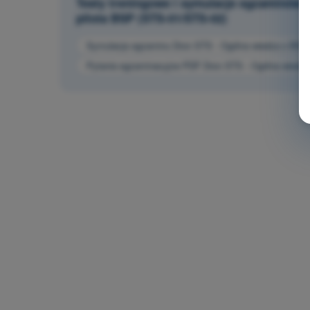
Testy treningowe i symulacje egzaminów 
pilota BSP (STS-01/STS-02)
Symulacja egzaminu Dron STS - Ogólna wiedza o BSP
Pytania egzaminacyjne PDF Dron STS - Ogólna wiedz