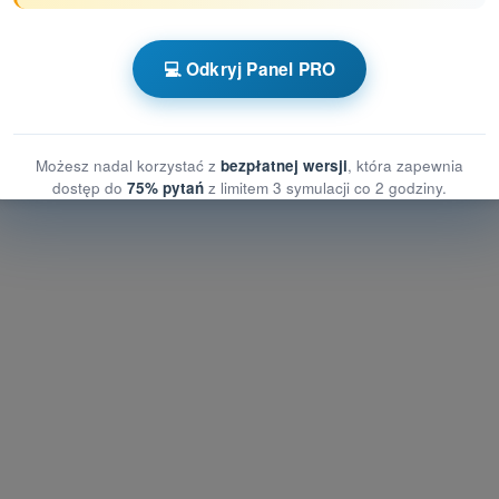
z limitem czasowym Dron STS - świadectwo
💻 Odkryj Panel PRO
Pytania treningowe Dron STS - Ogólna wiedza o BSP
a o BSP
Możesz nadal korzystać z
bezpłatnej wersji
, która zapewnia
dostęp do
75% pytań
z limitem 3 symulacji co 2 godziny.