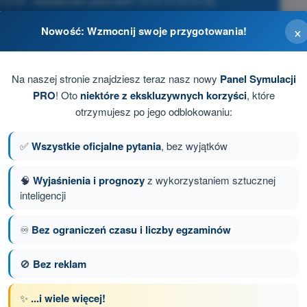
n STS - świadectwo pilota BSP (STS-01/STS-02)
×
Nowość: Wzmocnij swoje przygotowania!
/s
Na naszej stronie znajdziesz teraz nasz nowy
Panel Symulacji
PRO
! Oto
niektóre z ekskluzywnych korzyści
, które
otrzymujesz po jego odblokowaniu:
ość wzrasta o 1 metr
✅
Wszystkie oficjalne pytania
, bez wyjątków
 górę
🧠
Wyjaśnienia i prognozy
z wykorzystaniem sztucznej
inteligencji
♾️
Bez ograniczeń czasu i liczby egzaminów
anie 39 z 167
Następne pytanie
🚫
Bez reklam
✨
...i wiele więcej!