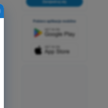
Zarejestruj się
Pobierz aplikacje mobilne