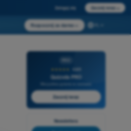
Zaloguj się
Zacznij teraz
→
Rozpocznij za darmo
→
PL
PRO
★★★★★
4,6/5
Quizvds PRO
Wszystkie pytania w zestawie
Zacznij teraz
Newslettera