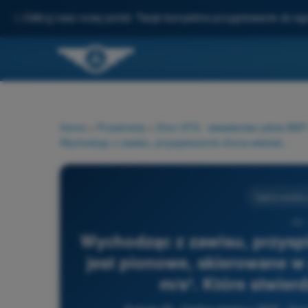
✨
Odkryj nasz nowy portal: Twoje kompletne przygotowanie do e
Home
>
Przedmioty
>
Dron STS - świadectwo pilota BS
Wychodząc z zawisu, przyspieszenie drona wielowirnikowego jest pionowe, skierowane w górę i o stałej wartości równej 1 m/s². Które stwierdzenie jest prawidłowe?
Ogólna wiedza
39 
Wychodząc z zawisu, przysp
jest pionowe, skierowane w 
m/s². Które stwier