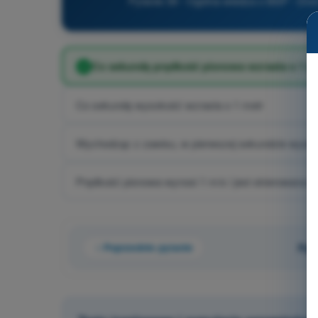
Pytanie 39 - Ogólna wiedza o BSP - Dro
Co sekundę prędkość pionowa wzrasta o 1 m
Co sekundę wysokość wzrasta o 1 metr
Wychodząc z zawisu, w pierwszej sekundzie wysok
Prędkość pionowa wynosi 1 m/s i jest skierowana w
Poprzednie pytanie
Pyt