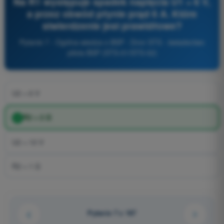
Na R1 występuje spadek napięcia U1 = 6 V,
a przez obwód płynie prąd 6 A. Które
stwierdzenie jest prawidłowe?
Pytanie 7 - Ogólna wiedza o BSP - Dron STS - świadectwo
pilota BSP (STS-01/STS-02)
U2 = 6 V
R2 = 2 Ω
U2 = 10 V
R2 = 1 Ω
Pytanie 7 z 167