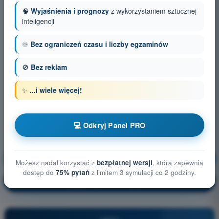
🧠
Wyjaśnienia i prognozy
z wykorzystaniem sztucznej
inteligencji
♾️
Bez ograniczeń czasu i liczby egzaminów
🚫
Bez reklam
✨
...i wiele więcej!
💻 Odkryj Panel PRO
Ogólna wiedza o BSP
Trening!
Możesz nadal korzystać z
bezpłatnej wersji
, która zapewnia
dostęp do
75% pytań
z limitem 3 symulacji co 2 godziny.
Wyjaśnienie pytania
🔒
PRO