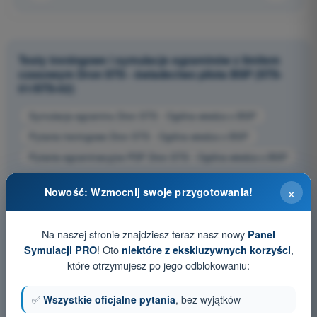
Testy treningowe i symulacje egzaminów z limitem
czasowym Dron STS - świadectwo pilota BSP (STS-
01/STS-02)
Symulacja egzaminu Dron STS - Ogólna wiedza o BSP
Pytania treningowe Dron STS - Ogólna wiedza o BSP
Pytania egzaminacyjne PDF Dron STS - Ogólna wiedza o BSP
×
Nowość: Wzmocnij swoje przygotowania!
Na naszej stronie znajdziesz teraz nasz nowy
Panel
! Oto
,
Symulacji PRO
niektóre z ekskluzywnych korzyści
które otrzymujesz po jego odblokowaniu:
✅
Wszystkie oficjalne pytania
, bez wyjątków