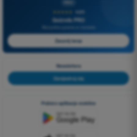
PRO
★★★★★
4,6/5
Quizvds PRO
Wszystkie pytania w zestawie
Zacznij teraz
Newslettera
Zarejestruj się
Pobierz aplikacje mobilne