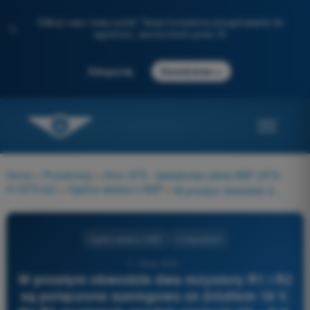
Odkryj nasz nowy portal: Twoje kompletne przygotowanie do
✨
egzaminu, wzmocnione przez AI
→
Zaloguj się
Zacznij teraz
Home
>
Przedmioty
>
Dron STS - świadectwo pilota BSP (STS-
01/STS-02)
>
Ogólna wiedza o BSP
>
W prostym obwodzie dwa rezystory R1 i R2 są połączone szeregowo ze źródłem 18 V. Na R1 występuje spadek napięcia U1 = 6 V, a przez obwód płynie prąd 6 A. Które stwierdzenie jest prawidłowe?
Ogólna wiedza o BSP
4 Odpowiedzi
7 - Dron STS -
W prostym obwodzie dwa rezystory R1 i R2
są połączone szeregowo ze źródłem 18 V.