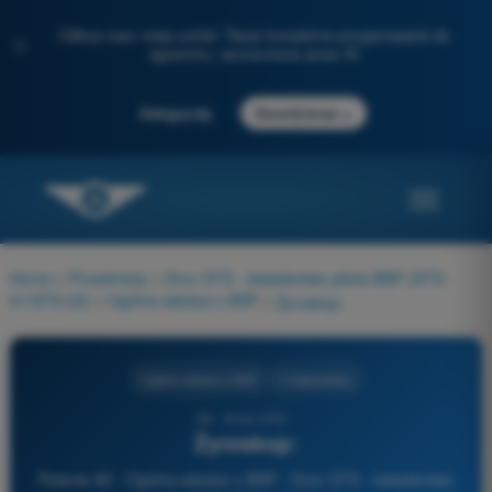
Odkryj nasz nowy portal: Twoje kompletne przygotowanie do
✨
egzaminu, wzmocnione przez AI
→
Zaloguj się
Zacznij teraz
Home
>
Przedmioty
>
Dron STS - świadectwo pilota BSP (STS-
01/STS-02)
>
Ogólna wiedza o BSP
>
Żyroskop:
Ogólna wiedza o BSP
4 Odpowiedzi
80 - Dron STS -
Żyroskop:
Pytanie 80 - Ogólna wiedza o BSP - Dron STS - świadectwo