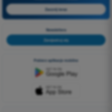
Zacznij teraz
Newslettera
Zarejestruj się
Pobierz aplikacje mobilne