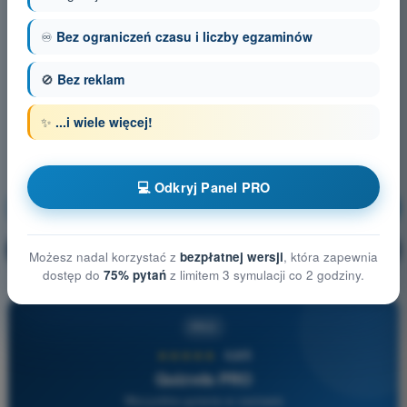
♾️
Bez ograniczeń czasu i liczby egzaminów
🚫
Bez reklam
✨
...i wiele więcej!
💻 Odkryj Panel PRO
Ogólna wiedza o BSP
Trening!
Wyjaśnienie pytania
🔒
PRO
Możesz nadal korzystać z
bezpłatnej wersji
, która zapewnia
dostęp do
75% pytań
z limitem 3 symulacji co 2 godziny.
PRO
★★★★★
4,6/5
Quizvds PRO
Wszystkie pytania w zestawie