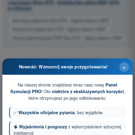
czasowym Dron STS - świadectwo pilota BSP (STS-
01/STS-02)
Symulacja egzaminu Dron STS - Ogólna wiedza o BSP
Pytania treningowe Dron STS - Ogólna wiedza o BSP
Pytania egzaminacyjne PDF Dron STS - Ogólna wiedza o BSP
×
Nowość: Wzmocnij swoje przygotowania!
Na naszej stronie znajdziesz teraz nasz nowy
Panel
! Oto
,
Symulacji PRO
niektóre z ekskluzywnych korzyści
które otrzymujesz po jego odblokowaniu:
✅
Wszystkie oficjalne pytania
, bez wyjątków
🧠
Wyjaśnienia i prognozy
z wykorzystaniem sztucznej
inteligencji