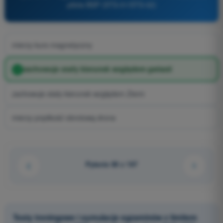
pilota BSP (STS-01/STS-02)
mierzy kurs magnetyczny
zachowuje stały kierunek względem gwiazd
zachowuje stały kierunek względem Ziemi
mierzy prędkość obrotową drona
Pytanie 80 z 167
Testy treningowe i symulacje egzaminów z limitem