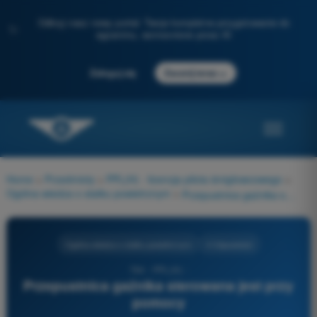
Odkryj nasz nowy portal: Twoje kompletne przygotowanie do
✨
egzaminu, wzmocnione przez AI
→
Zaloguj się
Zacznij teraz
Home
>
Przedmioty
>
PPL(H) - licencja pilota śmigłowcowego
>
Ogólna wiedza o statku powietrznym
>
Przepustnica gaźnika sterowana jest przy pomocy
Ogólna wiedza o statku powietrznym
4 Odpowiedzi
764 - PPL(H) -
Przepustnica gaźnika sterowana jest przy
pomocy