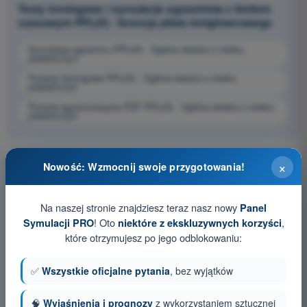
Testy treningowe i symulacje egzaminów z limitem
czasowym PPL(H) - licencja pilota śmigłowcowego
Symulacja egzaminu PPL(H) - Ogólna wiedza o statku
powietrznym
Pytania treningowe PPL(H) - Ogólna wiedza o statku
powietrznym
Pytania egzaminacyjne PDF PPL(H) - Ogólna wiedza o statku
powietrznym
×
Nowość: Wzmocnij swoje przygotowania!
Na naszej stronie znajdziesz teraz nasz nowy
Panel
! Oto
,
Symulacji PRO
niektóre z ekskluzywnych korzyści
które otrzymujesz po jego odblokowaniu:
✅
Wszystkie oficjalne pytania
, bez wyjątków
🧠
Wyjaśnienia i prognozy
z wykorzystaniem sztucznej