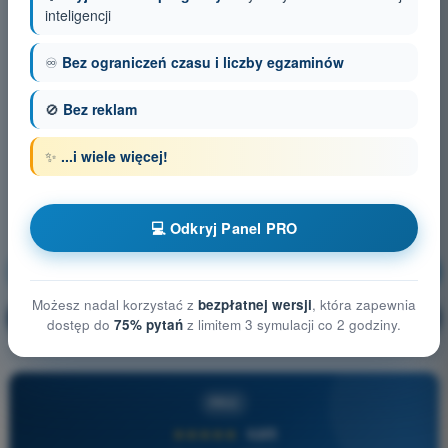
inteligencji
♾️
Bez ograniczeń czasu i liczby egzaminów
🚫
Bez reklam
✨
...i wiele więcej!
💻 Odkryj Panel PRO
Ogólna wiedza o statku powietrznym
Trening!
Możesz nadal korzystać z
bezpłatnej wersji
, która zapewnia
Wyjaśnienie pytania
🔒
PRO
dostęp do
75% pytań
z limitem 3 symulacji co 2 godziny.
PRO
★★★★★
4,6/5