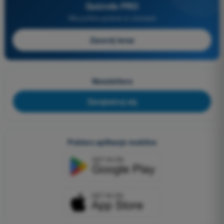
Quizvds PRO
Wszystkie pytania w zestawie
Zacznij teraz
Newslettera
Zarejestruj się
Pobierz aplikacje mobilne