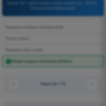
Pytanie 764 - Ogólna wiedza o statku powietrznym - PPL(H) -
licencja pilota śmigłowcowego
Regulatora prędkości obrotowej silnika
Różnicy ciśnień
Regulatora skoku śmigła
Dźwigni (cięgna) sterowania silnikiem
Pytanie 92 z 173