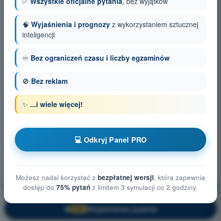
✅
Wszystkie oficjalne pytania
, bez wyjątków
🧠
Wyjaśnienia i prognozy
z wykorzystaniem sztucznej
inteligencji
♾️
Bez ograniczeń czasu i liczby egzaminów
🚫
Bez reklam
✨
...i wiele więcej!
💻 Odkryj Panel PRO
Możesz nadal korzystać z
bezpłatnej wersji
, która zapewnia
Prawo lotnicze
Trening!
dostęp do
75% pytań
z limitem 3 symulacji co 2 godziny.
Wyjaśnienie pytania
🔒
PRO