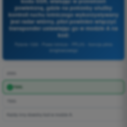
kodu SSR, wlatując w przestrzeń
powietrzną, gdzie na potrzeby służby
kontroli ruchu lotniczego wykorzystywany
jest radar wtórny, pilot powinien włączyć
transponder ustawiając go w modzie A na
kod:
Pytanie 1326 - Prawo lotnicze - PPL(H) - licencja pilota
śmigłowcowego
2000.
7000.
7500.
Każdy inny dowolny kod w modzie A.