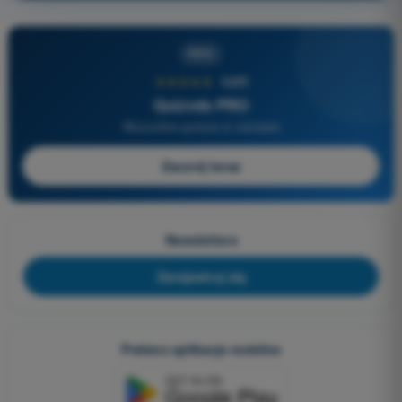
PRO
★★★★★
4,6/5
Quizvds PRO
Wszystkie pytania w zestawie
Zacznij teraz
Newslettera
Zarejestruj się
Pobierz aplikacje mobilne