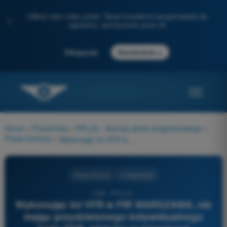
Odkryj nasz nowy portal: Twoje kompletne przygotowanie do
✨
egzaminu, wzmocnione przez AI
→
Zaloguj się
Zacznij teraz
Home
>
Przedmioty
>
PPL(H) - licencja pilota śmigłowcowego
>
Prawo lotnicze
>
Wykonując lot VFR w FIR WARSZAWA, nie mając przydzielonego indywidualnego kodu SSR, wlatując w przestrzeń powietrzną, gdzie na potrzeby służby kontroli ruchu lotniczego wykorzystywany jest radar wtórny, pilot powinien włączyć transponder ustawiając go w modzie A na kod:
Prawo lotnicze
4 Odpowiedzi
1326 - PPL(H) -
Wykonując lot VFR w FIR WARSZAWA, nie
mając przydzielonego indywidualnego