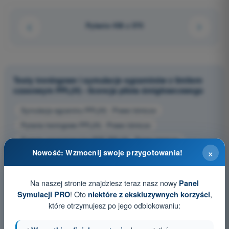
Pytanie 456 z 570
Testy treningowe i symulacje egzaminów z limitem
czasowym PPL(H) - licencja pilota śmigłowcowego
Symulacja egzaminu PPL(H) - Prawo lotnicze
Pytania treningowe PPL(H) - Prawo lotnicze
Pytania egzaminacyjne PDF PPL(H) - Prawo lotnicze
×
Nowość: Wzmocnij swoje przygotowania!
Na naszej stronie znajdziesz teraz nasz nowy
Panel
! Oto
,
Symulacji PRO
niektóre z ekskluzywnych korzyści
które otrzymujesz po jego odblokowaniu: