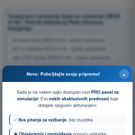
Trening test i simulacije ispita sa vremenom DRON
A1/A3 - Potvrda Daljinskog Pilota (Otvorena
Kategorija)
Simulacija ispita DRON A1/A3 - Ljudske sposobnosti
Kviz za vežbanje DRON A1/A3 - Ljudske sposobnosti
Ispit u PDF formatu DRON A1/A3 - Ljudske sposobnosti
×
Novo: Poboljšajte svoju pripremu!
Sada je na našem sajtu dostupan novi
PRO panel za
! Evo
koje
simulacije
nekih ekskluzivnih prednosti
dobijate njegovim aktiviranjem:
✅
Sva pitanja za vežbanje
, bez izuzetka
🧠
Objašnjenja i predviđanja
pomoću veštačke