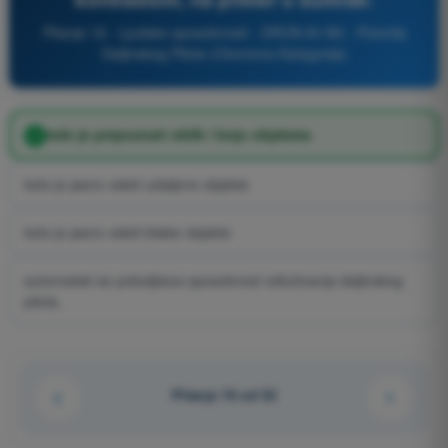
Pitanje 16 - Ljudske sposobnosti - DRON A1/A3 - Potvrda
Daljinskog Pilota (Otvorena Kategorija)
teže je prepoznati oblik i boju objekata
teže je jasno videti udaljene objekte
teže je jasno videti bliske objekte
automatski se poboljšava sposobnost odlučivanja daljinskog
pilota.
Pitanje 16 od 32