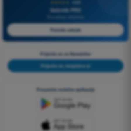
★★★★★
4,6/5
Quizvds PRO
Sva pitanja uključena
Počnite odmah
Prijavite se na Newsletter
Prijavite se, besplatno je
Preuzmite mobilne aplikacije