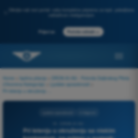
Otkrijte naš novi portal: vaša kompletna priprema za ispit, poboljšana
✨
veštačkom inteligencijom
→
Prijavi se
Počnite odmah
Home
>
Ispitna pitanja
>
DRON A1/A3 - Potvrda Daljinskog Pilota
(Otvorena Kategorija)
>
Ljudske sposobnosti
>
Pri letenju u okruženju sa niskim kontrastom, na primer u sumrak:
Ljudske sposobnosti
4 Odgovori
16 - DRON A1/A3 -
Pri letenju u okruženju sa niskim
kontrastom, na primer u sumrak: