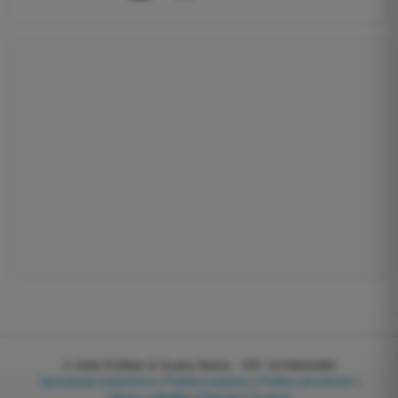
© 2026
EGWeb di Guatta Mattia - VAT: 04768540983
Upravljanje kolačićima
|
Politika kolačića
|
Politika privatnosti
|
Uslovi i odredbe
|
Partneri
|
O nama