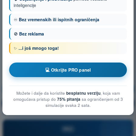
inteligencije
♾️
Bez vremenskih ili ispitnih ograničenja
🚫
Bez reklama
✨
...i još mnogo toga!
💻 Otkrijte PRO panel
Ljudske sposobnosti
Vežbanje!
Možete i dalje da koristite
besplatnu verziju
, koja vam
omogućava pristup do
75% pitanja
sa ograničenjem od 3
Objašnjenje pitanja
🔒
PRO
simulacije svaka 2 sata.
PRO