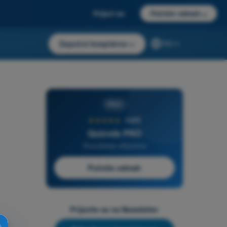
Prijavi se
Počnite odmah
→
Započni besplatno
→
RS
PRO
★★★★★
4,6/5
Quizvds PRO
Sva pitanja uključena
Počnite odmah
Prijavite se na Newsletter