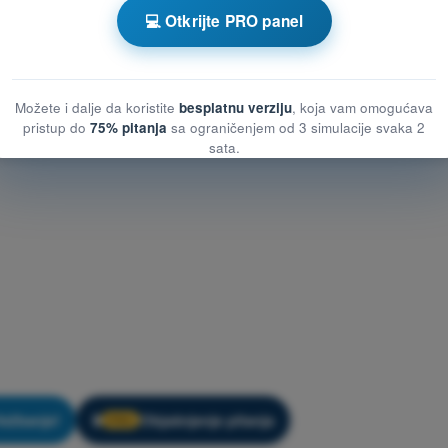
Kviz za vežbanje DRON A1/A3 - Operativne procedure
💻 Otkrijte PRO panel
re
Možete i dalje da koristite
besplatnu verziju
, koja vam omogućava
pristup do
75% pitanja
sa ograničenjem od 3 simulacije svaka 2
sata.
ežbanje!
Objašnjenje pitanja
🔒
PRO