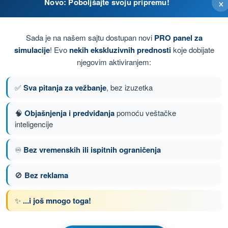
×
Novo: Poboljšajte svoju pripremu!
Sada je na našem sajtu dostupan novi
PRO panel za
simulacije
! Evo
nekih ekskluzivnih prednosti
koje dobijate
njegovim aktiviranjem:
✅
Sva pitanja za vežbanje
, bez izuzetka
🧠
Objašnjenja i predviđanja
pomoću veštačke
inteligencije
anje 36 od 75
Sledeće pitanje
♾️
Bez vremenskih ili ispitnih ograničenja
🚫
Bez reklama
nom DRON A1/A3 - Potvrda Daljinskog Pilota
✨
...i još mnogo toga!