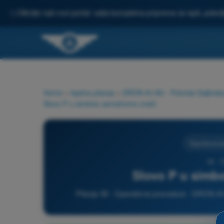
✨
Otkrijte naš novi portal: vaša kompletna priprema za ispit, pobo
Home
>
Ispitna pitanja
>
DRON A1/A3 - Potvrda Daljinsko
Slovo P u simbolu aerodroma znači:
Operativne p
36 -
Slovo P u simbo
Pitanje 36 - Operativne procedure - DRON A1/