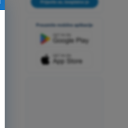
Prijavite se, besplatno je
Preuzmite mobilne aplikacije