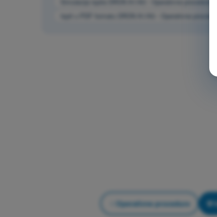
Simulacija ispita DRON A1/A3 - Operativne procedure
Ispit u PDF formatu DRON A1/A3 - Operativne procedu
Operativne procedure
V