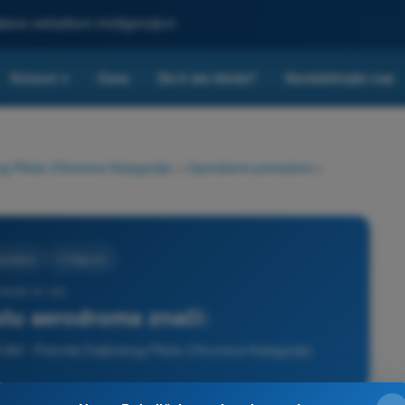
ljšana veštačkom inteligencijom
Kvizovi
Cene
Da li ste škola?
Kontaktirajte nas
▾
g Pilota (Otvorena Kategorija)
>
Operativne procedure
>
rocedure
4 Odgovori
 DRON A1/A3 -
lu aerodroma znači:
A3 - Potvrda Daljinskog Pilota (Otvorena Kategorija)