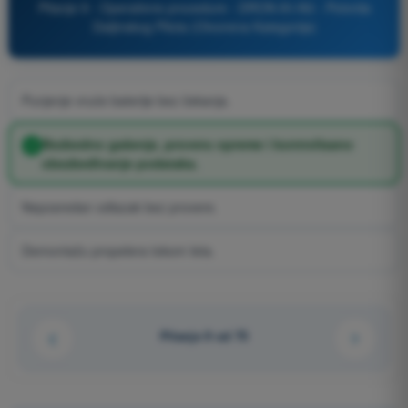
Pitanje 9 - Operativne procedure - DRON A1/A3 - Potvrda
Daljinskog Pilota (Otvorena Kategorija)
Punjenje vruće baterije bez čekanja.
Bezbedno gašenje, proveru opreme i kontrolisano
obezbeđivanje podataka.
Neposredan odlazak bez provere.
Demontažu propelera tokom leta.
Pitanje 9 od 75