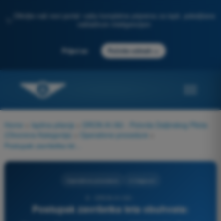
Otkrijte naš novi portal: vaša kompletna priprema za ispit, poboljšana
✨
veštačkom inteligencijom
→
Prijavi se
Počnite odmah
Home
>
Ispitna pitanja
>
DRON A1/A3 - Potvrda Daljinskog Pilota
(Otvorena Kategorija)
>
Operativne procedure
>
Postupak završetka leta obuhvata:
Operativne procedure
4 Odgovori
9 - DRON A1/A3 -
Postupak završetka leta obuhvata: