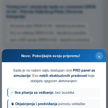
Trening test i simulacije ispita sa vremenom DRON
A1/A3 - Potvrda Daljinskog Pilota (Otvorena
Kategorija)
Simulacija ispita DRON A1/A3 - Operativne procedure
Kviz za vežbanje DRON A1/A3 - Operativne procedure
Ispit u PDF formatu DRON A1/A3 - Operativne procedure
×
Novo: Poboljšajte svoju pripremu!
Sada je na našem sajtu dostupan novi
PRO panel za
! Evo
koje
simulacije
nekih ekskluzivnih prednosti
dobijate njegovim aktiviranjem:
✅
Sva pitanja za vežbanje
, bez izuzetka
🧠
Objašnjenja i predviđanja
pomoću veštačke