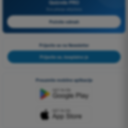
Quizvds PRO
Sva pitanja uključena
Počnite odmah
Prijavite se na Newsletter
Prijavite se, besplatno je
Preuzmite mobilne aplikacije