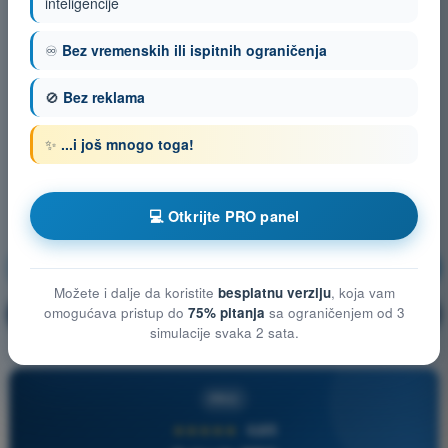
inteligencije
♾️
Bez vremenskih ili ispitnih ograničenja
🚫
Bez reklama
✨
...i još mnogo toga!
💻 Otkrijte PRO panel
Operativne procedure
Vežbanje!
Možete i dalje da koristite
besplatnu verziju
, koja vam
omogućava pristup do
75% pitanja
sa ograničenjem od 3
Objašnjenje pitanja
🔒
PRO
simulacije svaka 2 sata.
PRO
★★★★★
4,6/5