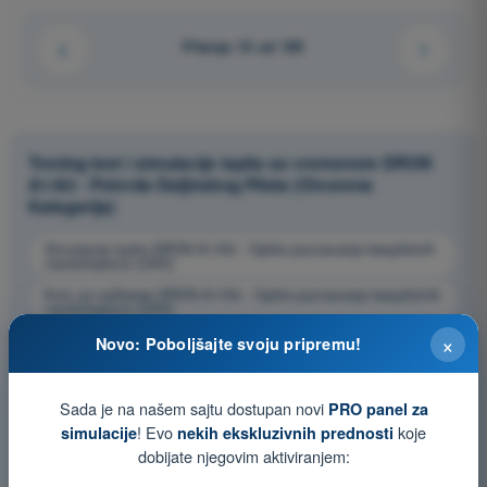
Pitanje 12 od 105
Trening test i simulacije ispita sa vremenom DRON
A1/A3 - Potvrda Daljinskog Pilota (Otvorena
Kategorija)
Simulacija ispita DRON A1/A3 - Opšte poznavanje bespilotnih
vazduhoplova (UAS)
Kviz za vežbanje DRON A1/A3 - Opšte poznavanje bespilotnih
vazduhoplova (UAS)
×
Ispit u PDF formatu DRON A1/A3 - Opšte poznavanje
Novo: Poboljšajte svoju pripremu!
bespilotnih vazduhoplova (UAS)
Sada je na našem sajtu dostupan novi
PRO panel za
! Evo
koje
simulacije
nekih ekskluzivnih prednosti
dobijate njegovim aktiviranjem: