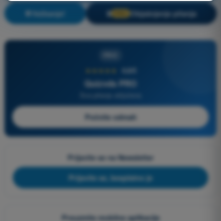
Vežbanje!
Objašnjenje pitanja
🔒
PRO
PRO
★★★★★
4,6/5
Quizvds PRO
Sva pitanja uključena
Počnite odmah
Prijavite se na Newsletter
Prijavite se, besplatno je
Preuzmite mobilne aplikacije