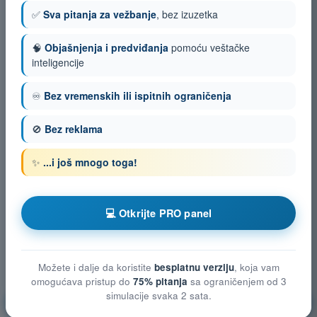
✅
Sva pitanja za vežbanje
, bez izuzetka
🧠
Objašnjenja i predviđanja
pomoću veštačke
inteligencije
♾️
Bez vremenskih ili ispitnih ograničenja
🚫
Bez reklama
✨
...i još mnogo toga!
💻 Otkrijte PRO panel
Možete i dalje da koristite
besplatnu verziju
, koja vam
omogućava pristup do
75% pitanja
sa ograničenjem od 3
simulacije svaka 2 sata.
Opšte poznavanje bespilotnih vazduhoplova (UAS)