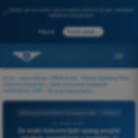
Otkrijte naš novi portal: vaša kompletna priprema za ispit, poboljšana
✨
veštačkom inteligencijom
→
Prijavi se
Počnite odmah
Home
>
Ispitna pitanja
>
DRON A1/A3 - Potvrda Daljinskog Pilota
(Otvorena Kategorija)
>
Opšte poznavanje bespilotnih
vazduhoplova (UAS)
>
Za svaki frekvencijski opseg propisi utvrđuju ograničenja u pogledu: 1) maksimalne snage emitovanja 2) korišćenja te frekvencije 3) maksimalne količine prenetih informacija u određenom vremenskom periodu
Opšte poznavanje bespilotnih vazduhoplova (UAS)
4 Odgovori
12 - DRON A1/A3 -
Za svaki frekvencijski opseg propisi
utvrđuju ograničenja u pogledu: 1)