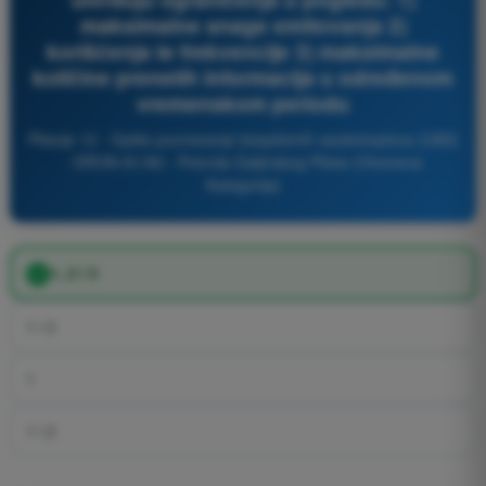
maksimalne snage emitovanja 2)
korišćenja te frekvencije 3) maksimalne
količine prenetih informacija u određenom
vremenskom periodu
Pitanje 12 - Opšte poznavanje bespilotnih vazduhoplova (UAS)
- DRON A1/A3 - Potvrda Daljinskog Pilota (Otvorena
Kategorija)
1, 2 i 3
1 i 3
1
1 i 2