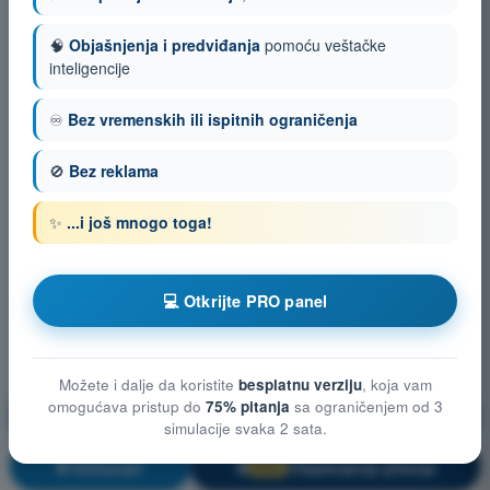
🧠
Objašnjenja i predviđanja
pomoću veštačke
inteligencije
♾️
Bez vremenskih ili ispitnih ograničenja
🚫
Bez reklama
✨
...i još mnogo toga!
💻 Otkrijte PRO panel
Možete i dalje da koristite
besplatnu verziju
, koja vam
omogućava pristup do
75% pitanja
sa ograničenjem od 3
Opšte poznavanje bespilotnih vazduhoplova (UAS)
simulacije svaka 2 sata.
Vežbanje!
Objašnjenje pitanja
🔒
PRO