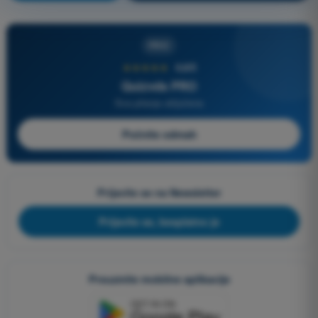
PRO
★★★★★
4,6/5
Quizvds PRO
Sva pitanja uključena
Počnite odmah
Prijavite se na Newsletter
Prijavite se, besplatno je
Preuzmite mobilne aplikacije