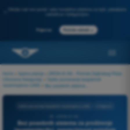
Otkrijte naš novi portal: vaša kompletna priprema za ispit, poboljšana
✨
veštačkom inteligencijom
→
Prijavi se
Počnite odmah
Home
>
Ispitna pitanja
>
DRON A1/A3 - Potvrda Daljinskog Pilota
(Otvorena Kategorija)
>
Opšte poznavanje bespilotnih
vazduhoplova (UAS)
>
Bez posebnih sistema za proširenje (augmentaciju), nepreciznost položaja GNSS prijemnika u dobrim uslovima prijema je reda veličine:
Opšte poznavanje bespilotnih vazduhoplova (UAS)
4 Odgovori
38 - DRON A1/A3 -
Bez posebnih sistema za proširenje
(augmentaciju), nepreciznost položaja