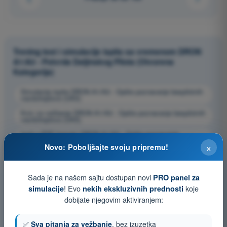
Trening test i simulacije ispita sa vremenom DRON
A1/A3 - Potvrda Daljinskog Pilota (Otvorena
Kategorija)
Simulacija ispita DRON A1/A3 - Opšte poznavanje bespilotnih
vazduhoplova (UAS)
Kviz za vežbanje DRON A1/A3 - Opšte poznavanje bespilotnih
vazduhoplova (UAS)
Ispit u PDF formatu DRON A1/A3 - Opšte poznavanje
bespilotnih vazduhoplova (UAS)
×
Novo: Poboljšajte svoju pripremu!
Sada je na našem sajtu dostupan novi
PRO panel za
! Evo
koje
simulacije
nekih ekskluzivnih prednosti
dobijate njegovim aktiviranjem:
✅
Sva pitanja za vežbanje
, bez izuzetka