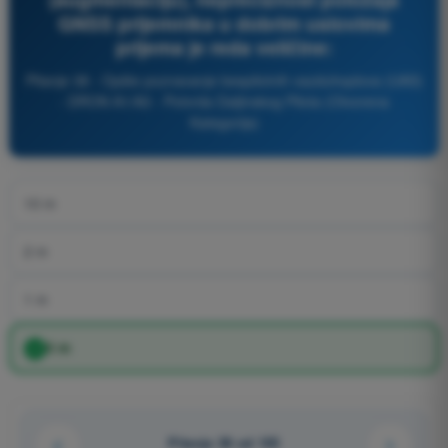
GNSS prijemnika u dobrim uslovima
prijema je reda veličine:
Pitanje 38 - Opšte poznavanje bespilotnih vazduhoplova (UAS)
- DRON A1/A3 - Potvrda Daljinskog Pilota (Otvorena
Kategorija)
10 m
2 m
1 m
5 m
Pitanje 38 od 105