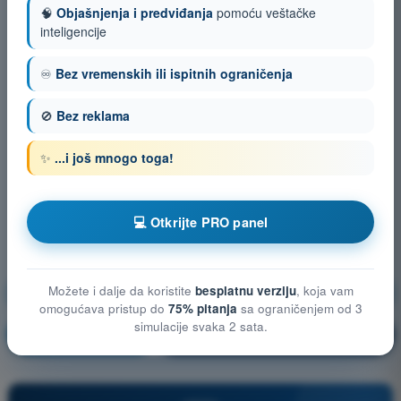
🧠
Objašnjenja i predviđanja
pomoću veštačke
inteligencije
♾️
Bez vremenskih ili ispitnih ograničenja
🚫
Bez reklama
✨
...i još mnogo toga!
💻 Otkrijte PRO panel
Možete i dalje da koristite
besplatnu verziju
, koja vam
Opšte poznavanje bespilotnih vazduhoplova (UAS)
omogućava pristup do
75% pitanja
sa ograničenjem od 3
simulacije svaka 2 sata.
Vežbanje!
Objašnjenje pitanja
🔒
PRO