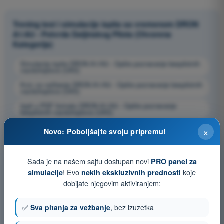
Trening test i simulacije ispita sa vremenom DRON
A1/A3 - Potvrda Daljinskog Pilota (Otvorena
Kategorija)
Simulacija ispita DRON A1/A3 - Opšte poznavanje bespilotnih
vazduhoplova (UAS)
Kviz za vežbanje DRON A1/A3 - Opšte poznavanje bespilotnih
vazduhoplova (UAS)
Ispit u PDF formatu DRON A1/A3 - Opšte poznavanje
bespilotnih vazduhoplova (UAS)
×
Novo: Poboljšajte svoju pripremu!
Sada je na našem sajtu dostupan novi
PRO panel za
! Evo
koje
simulacije
nekih ekskluzivnih prednosti
dobijate njegovim aktiviranjem:
✅
Sva pitanja za vežbanje
, bez izuzetka