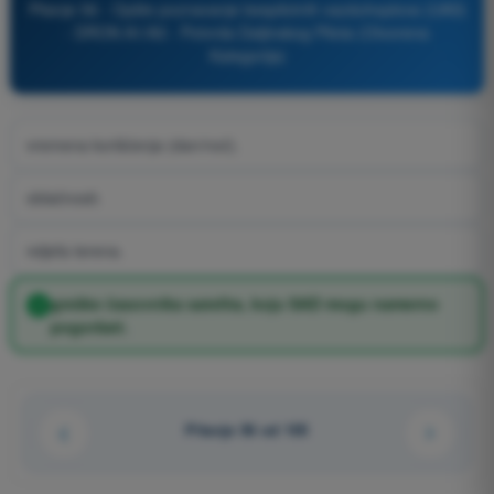
Pitanje 56 - Opšte poznavanje bespilotnih vazduhoplova (UAS)
- DRON A1/A3 - Potvrda Daljinskog Pilota (Otvorena
Kategorija)
vremena korišćenja (dan/noć).
oblačnosti.
reljefa terena.
greške časovnika satelita, koju SAD mogu namerno
pogoršati.
Pitanje 56 od 105