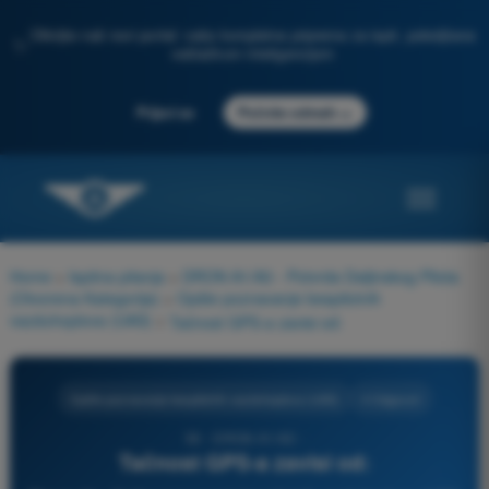
Otkrijte naš novi portal: vaša kompletna priprema za ispit, poboljšana
✨
veštačkom inteligencijom
→
Prijavi se
Počnite odmah
Home
>
Ispitna pitanja
>
DRON A1/A3 - Potvrda Daljinskog Pilota
(Otvorena Kategorija)
>
Opšte poznavanje bespilotnih
vazduhoplova (UAS)
>
Tačnost GPS-a zavisi od:
Opšte poznavanje bespilotnih vazduhoplova (UAS)
4 Odgovori
56 - DRON A1/A3 -
Tačnost GPS-a zavisi od: