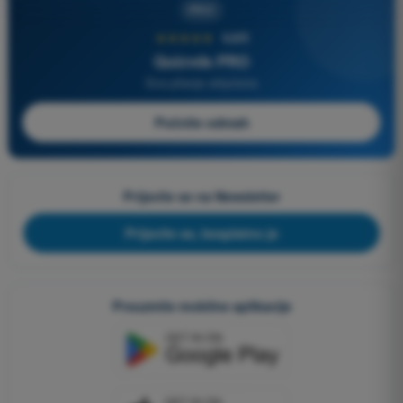
PRO
★★★★★
4,6/5
Quizvds PRO
Sva pitanja uključena
Počnite odmah
Prijavite se na Newsletter
Prijavite se, besplatno je
Preuzmite mobilne aplikacije