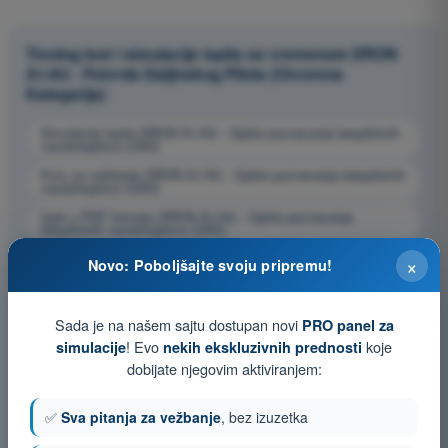
Trening test i simulacije ispita sa vremenom DRON
A1/A3 - Potvrda Daljinskog Pilota (Otvorena
Kategorija)
Simulacija ispita DRON A1/A3 - Opšte poznavanje bespilotnih
vazduhoplova (UAS)
Kviz za vežbanje DRON A1/A3 - Opšte poznavanje bespilotnih
vazduhoplova (UAS)
Ispit u PDF formatu DRON A1/A3 - Opšte poznavanje
bespilotnih vazduhoplova (UAS)
×
Novo: Poboljšajte svoju pripremu!
Sada je na našem sajtu dostupan novi
PRO panel za
! Evo
koje
simulacije
nekih ekskluzivnih prednosti
dobijate njegovim aktiviranjem:
✅
Sva pitanja za vežbanje
, bez izuzetka