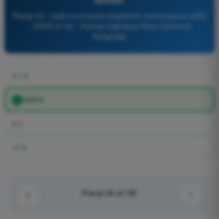
Pitanje 59 - Opšte poznavanje bespilotnih vazduhoplova (UAS)
- DRON A1/A3 - Potvrda Daljinskog Pilota (Otvorena
Kategorija)
3,7 V.
14,8 V.
9 V.
12 V.
Pitanje 59 od 105