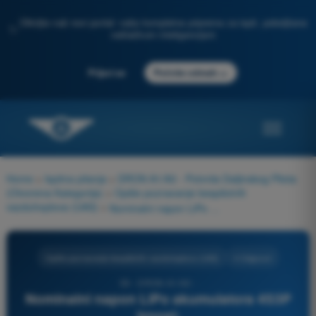
Otkrijte naš novi portal: vaša kompletna priprema za ispit, poboljšana
✨
veštačkom inteligencijom
→
Prijavi se
Počnite odmah
Home
>
Ispitna pitanja
>
DRON A1/A3 - Potvrda Daljinskog Pilota
(Otvorena Kategorija)
>
Opšte poznavanje bespilotnih
vazduhoplova (UAS)
>
Nominalni napon LiPo akumulatora 4S3P iznosi:
Opšte poznavanje bespilotnih vazduhoplova (UAS)
4 Odgovori
59 - DRON A1/A3 -
Nominalni napon LiPo akumulatora 4S3P
iznosi: