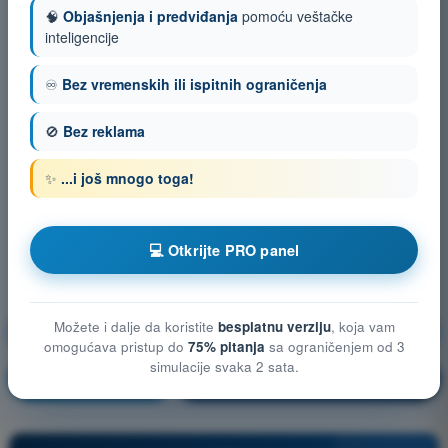
🧠
Objašnjenja i predviđanja
pomoću veštačke
inteligencije
♾️
Bez vremenskih ili ispitnih ograničenja
🚫
Bez reklama
✨
...i još mnogo toga!
💻 Otkrijte PRO panel
Možete i dalje da koristite
besplatnu verziju
, koja vam
Opšte poznavanje bespilotnih vazduhoplova (UAS)
omogućava pristup do
75% pitanja
sa ograničenjem od 3
simulacije svaka 2 sata.
Vežbanje!
Objašnjenje pitanja
🔒
PRO