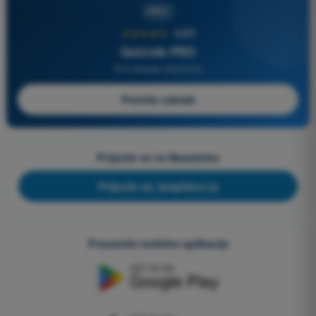
PRO
★★★★★
4,6/5
Quizvds PRO
Sva pitanja uključena
Počnite odmah
Prijavite se na Newsletter
Prijavite se, besplatno je
Preuzmite mobilne aplikacije