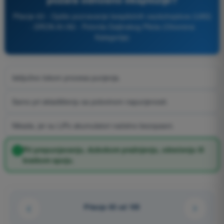
Pitanje 63 - Opšte poznavanje bespilotnih vazduhoplova (UAS)
- DRON A1/A3 - Potvrda Daljinskog Pilota (Otvorena
Kategorija)
Isključivo tokom procesa punjenja.
Samo pri skladištenju sa polovinom napunjenosti.
Nikada, jer su LiPo akumulatori načelno bezopasni.
Pri prepunjavanju, dubokom pražnjenju, oštećenju ili
kratkom spoju.
Pitanje 63 od 105