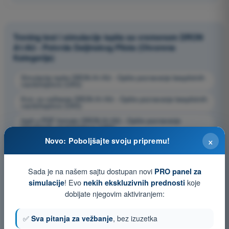
Trening test i simulacije ispita sa vremenom DRON
A1/A3 - Potvrda Daljinskog Pilota (Otvorena
Kategorija)
Simulacija ispita DRON A1/A3 - Opšte poznavanje bespilotnih
vazduhoplova (UAS)
Kviz za vežbanje DRON A1/A3 - Opšte poznavanje bespilotnih
vazduhoplova (UAS)
Ispit u PDF formatu DRON A1/A3 - Opšte poznavanje
bespilotnih vazduhoplova (UAS)
×
Novo: Poboljšajte svoju pripremu!
Sada je na našem sajtu dostupan novi
PRO panel za
! Evo
koje
simulacije
nekih ekskluzivnih prednosti
dobijate njegovim aktiviranjem:
✅
Sva pitanja za vežbanje
, bez izuzetka