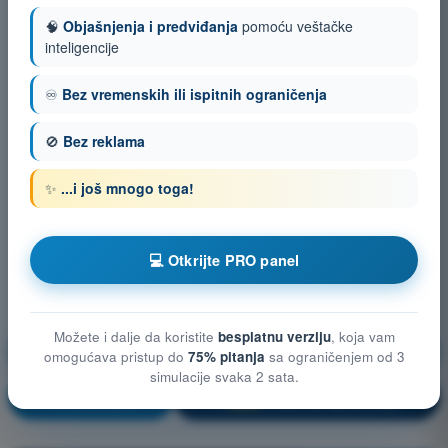
🧠
Objašnjenja i predviđanja
pomoću veštačke
inteligencije
♾️
Bez vremenskih ili ispitnih ograničenja
🚫
Bez reklama
✨
...i još mnogo toga!
💻 Otkrijte PRO panel
Možete i dalje da koristite
besplatnu verziju
, koja vam
Opšte poznavanje bespilotnih vazduhoplova (UAS)
omogućava pristup do
75% pitanja
sa ograničenjem od 3
simulacije svaka 2 sata.
Vežbanje!
Objašnjenje pitanja
🔒
PRO