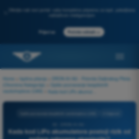
Otkrijte naš novi portal: vaša kompletna priprema za ispit, poboljšana
✨
veštačkom inteligencijom
→
Prijavi se
Počnite odmah
Home
>
Ispitna pitanja
>
DRON A1/A3 - Potvrda Daljinskog Pilota
(Otvorena Kategorija)
>
Opšte poznavanje bespilotnih
vazduhoplova (UAS)
>
Kada kod LiPo akumulatora postoji rizik od požara odnosno eksplozije?
Opšte poznavanje bespilotnih vazduhoplova (UAS)
4 Odgovori
63 - DRON A1/A3 -
Kada kod LiPo akumulatora postoji rizik od
požara odnosno eksplozije?