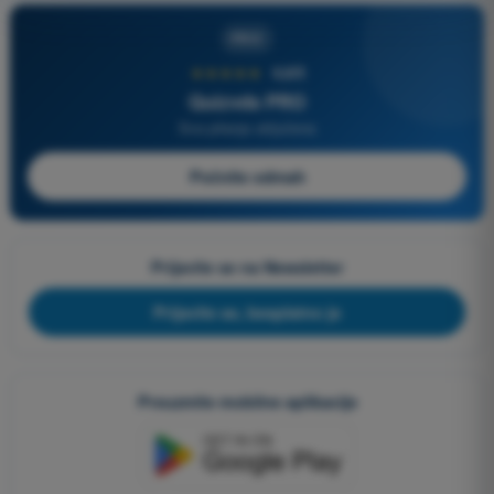
PRO
★★★★★
4,6/5
Quizvds PRO
Sva pitanja uključena
Počnite odmah
Prijavite se na Newsletter
Prijavite se, besplatno je
Preuzmite mobilne aplikacije