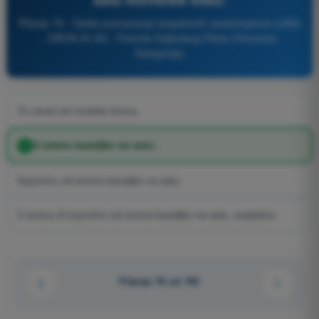
Pitanje 78 - Opšte poznavanje bespilotnih vazduhoplova (UAS)
- DRON A1/A3 - Potvrda Daljinskog Pilota (Otvorena
Kategorija)
To zavisi od modela drona.
U smeru kazaljke na satu.
Suprotnu od smera kazaljke na satu.
U smeru ili suprotno od smera kazaljke na satu, svejedno.
Pitanje 78 od 105