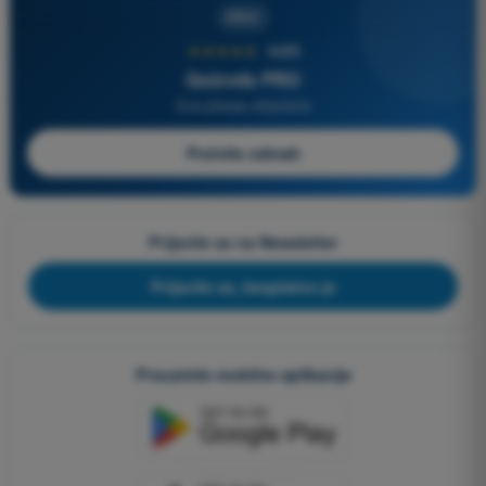
PRO
★★★★★
4,6/5
Quizvds PRO
Sva pitanja uključena
Počnite odmah
Prijavite se na Newsletter
Prijavite se, besplatno je
Preuzmite mobilne aplikacije