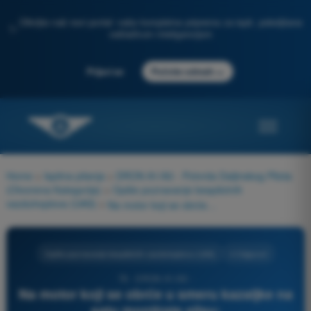
Otkrijte naš novi portal: vaša kompletna priprema za ispit, poboljšana
✨
veštačkom inteligencijom
→
Prijavi se
Počnite odmah
Home
>
Ispitna pitanja
>
DRON A1/A3 - Potvrda Daljinskog Pilota
(Otvorena Kategorija)
>
Opšte poznavanje bespilotnih
vazduhoplova (UAS)
>
Na motor koji se obrće u smeru kazaljke na satu montirate elisu:
Opšte poznavanje bespilotnih vazduhoplova (UAS)
4 Odgovori
78 - DRON A1/A3 -
Na motor koji se obrće u smeru kazaljke na
satu montirate elisu: