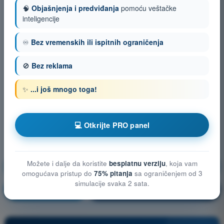
🧠
Objašnjenja i predviđanja
pomoću veštačke
inteligencije
♾️
Bez vremenskih ili ispitnih ograničenja
🚫
Bez reklama
✨
...i još mnogo toga!
💻 Otkrijte PRO panel
Možete i dalje da koristite
besplatnu verziju
, koja vam
Opšte poznavanje bespilotnih vazduhoplova (UAS)
omogućava pristup do
75% pitanja
sa ograničenjem od 3
simulacije svaka 2 sata.
Vežbanje!
Objašnjenje pitanja
🔒
PRO