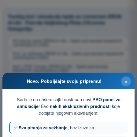
Trening test i simulacije ispita sa vremenom DRON
A1/A3 - Potvrda Daljinskog Pilota (Otvorena
Kategorija)
Simulacija ispita DRON A1/A3 - Opšte poznavanje bespilotnih
vazduhoplova (UAS)
Kviz za vežbanje DRON A1/A3 - Opšte poznavanje bespilotnih
vazduhoplova (UAS)
Ispit u PDF formatu DRON A1/A3 - Opšte poznavanje
bespilotnih vazduhoplova (UAS)
×
Novo: Poboljšajte svoju pripremu!
Sada je na našem sajtu dostupan novi
PRO panel za
! Evo
koje
simulacije
nekih ekskluzivnih prednosti
dobijate njegovim aktiviranjem:
✅
Sva pitanja za vežbanje
, bez izuzetka