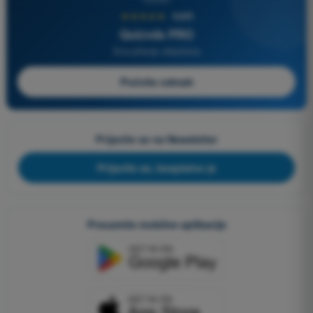
★★★★★
4,6/5
Quizvds PRO
Sva pitanja uključena
Počnite odmah
Prijavite se na Newsletter
Prijavite se, besplatno je
Preuzmite mobilne aplikacije