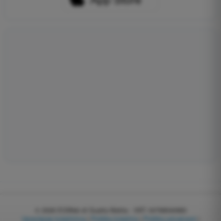
© 2026
EGWeb di Guatta Mattia - VAT: 04768540983
Upravljanje kolačićima
|
Politika kolačića
|
Politika privatnosti
|