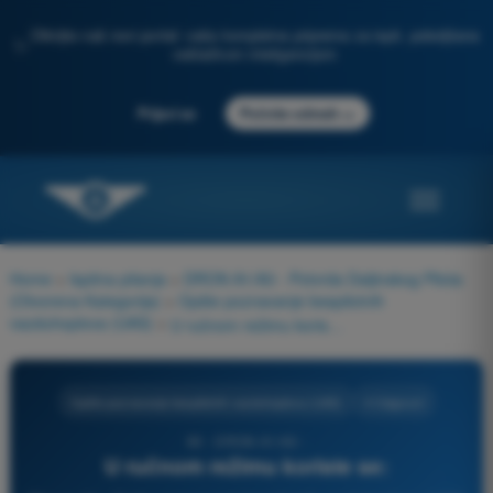
Otkrijte naš novi portal: vaša kompletna priprema za ispit, poboljšana
✨
veštačkom inteligencijom
→
Prijavi se
Počnite odmah
Home
>
Ispitna pitanja
>
DRON A1/A3 - Potvrda Daljinskog Pilota
(Otvorena Kategorija)
>
Opšte poznavanje bespilotnih
vazduhoplova (UAS)
>
U ručnom režimu koriste se:
Opšte poznavanje bespilotnih vazduhoplova (UAS)
4 Odgovori
90 - DRON A1/A3 -
U ručnom režimu koriste se: