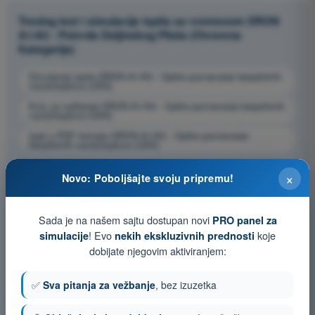
Trening test i simulacije ispita sa vremenom DRON
A1/A3 - Potvrda Daljinskog Pilota (Otvorena
Kategorija)
Simulacija ispita DRON A1/A3 - Opšte poznavanje bespilotnih
vazduhoplova (UAS)
Kviz za vežbanje DRON A1/A3 - Opšte poznavanje bespilotnih
vazduhoplova (UAS)
Ispit u PDF formatu DRON A1/A3 - Opšte poznavanje
bespilotnih vazduhoplova (UAS)
×
Novo: Poboljšajte svoju pripremu!
Sada je na našem sajtu dostupan novi
PRO panel za
! Evo
koje
simulacije
nekih ekskluzivnih prednosti
dobijate njegovim aktiviranjem:
✅
Sva pitanja za vežbanje
, bez izuzetka