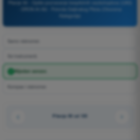
Pitanje 90 - Opšte poznavanje bespilotnih vazduhoplova (UAS)
- DRON A1/A3 - Potvrda Daljinskog Pilota (Otvorena
Kategorija)
Samo visinomer.
Svi instrumenti.
Nijedan senzor.
Kompas i visinomer.
Pitanje 90 od 105