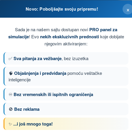
×
Novo: Poboljšajte svoju pripremu!
Sada je na našem sajtu dostupan novi
PRO panel za
simulacije
! Evo
nekih ekskluzivnih prednosti
koje dobijate
njegovim aktiviranjem:
ava pristupa.
✅
Sva pitanja za vežbanje
, bez izuzetka
🧠
Objašnjenja i predviđanja
pomoću veštačke
inteligencije
anje 10 od 32
Sledeće pitanje
♾️
Bez vremenskih ili ispitnih ograničenja
🚫
Bez reklama
nom DRON A1/A3 - Potvrda Daljinskog Pilota
✨
...i još mnogo toga!