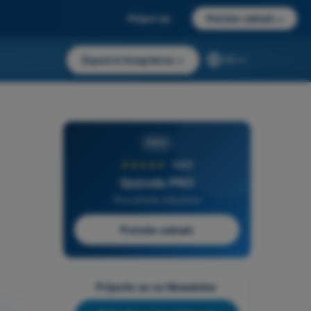
Prijavi se
Počnite odmah
→
Započni besplatno
→
RS
PRO
★★★★★
4,6/5
Quizvds PRO
Sva pitanja uključena
Počnite odmah
Prijavite se na Newsletter