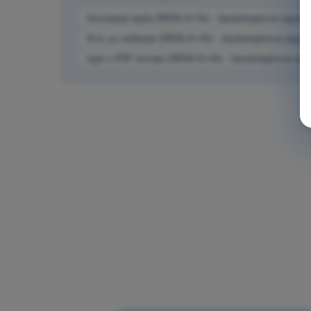
Simulacija ispita DRON A1/A3 - Vazduhoplovna sigurnos
Kviz za vežbanje DRON A1/A3 - Vazduhoplovna sigurnos
Ispit u PDF formatu DRON A1/A3 - Vazduhoplovna sigur