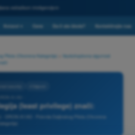
ljšana veštačkom inteligencijom
Kvizovi
Cene
Da li ste škola?
Kontaktirajte nas
▾
g Pilota (Otvorena Kategorija)
>
Vazduhoplovna sigurnost
nači:
nost (security)
4 Odgovori
 DRON A1/A3 -
egija (least privilege) znači:
y) - DRON A1/A3 - Potvrda Daljinskog Pilota (Otvorena
ategorija)