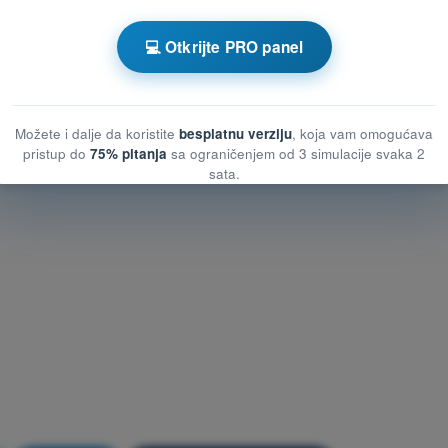
t (security)
💻 Otkrijte PRO panel
t (security)
nost (security)
Možete i dalje da koristite
besplatnu verziju
, koja vam omogućava
pristup do
75% pitanja
sa ograničenjem od 3 simulacije svaka 2
sata.