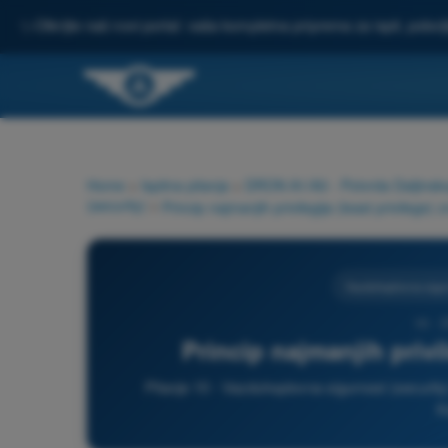
✨
Otkrijte naš novi portal: vaša kompletna priprema za ispit, pobo
Home
>
Ispitna pitanja
>
DRON A1/A3 - Potvrda Daljinsko
(security)
>
Princip najmanjih privilegija (least privilege) z
Vazduhoplovna sigur
10 -
Princip najmanjih privil
Pitanje 10 - Vazduhoplovna sigurnost (securit
K