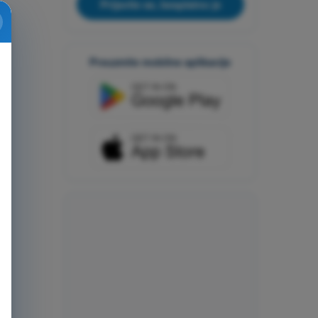
Prijavite se, besplatno je
Preuzmite mobilne aplikacije