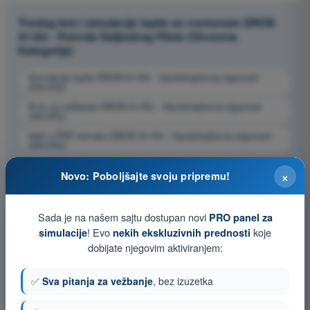
Trening test i simulacije ispita sa vremenom DRON
A1/A3 - Potvrda Daljinskog Pilota (Otvorena
Kategorija)
Simulacija ispita DRON A1/A3 - Vazduhoplovna sigurnost
(security)
Kviz za vežbanje DRON A1/A3 - Vazduhoplovna sigurnost
(security)
Ispit u PDF formatu DRON A1/A3 - Vazduhoplovna sigurnost
(security)
×
Novo: Poboljšajte svoju pripremu!
Sada je na našem sajtu dostupan novi
PRO panel za
! Evo
koje
simulacije
nekih ekskluzivnih prednosti
dobijate njegovim aktiviranjem:
✅
Sva pitanja za vežbanje
, bez izuzetka