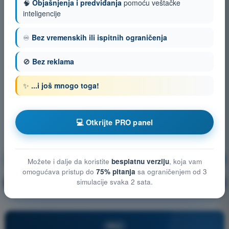
🧠
Objašnjenja i predviđanja
pomoću veštačke
inteligencije
♾️
Bez vremenskih ili ispitnih ograničenja
🚫
Bez reklama
✨
...i još mnogo toga!
💻 Otkrijte PRO panel
Vazduhoplovna sigurnost (security)
Vežbanje!
Možete i dalje da koristite
besplatnu verziju
, koja vam
omogućava pristup do
75% pitanja
sa ograničenjem od 3
simulacije svaka 2 sata.
Objašnjenje pitanja
🔒
PRO
PRO