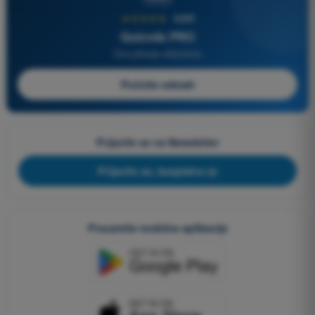
★★★★★
4,6/5
Quizvds PRO
Sva pitanja uključena
Počnite odmah
Prijavite se na Newsletter
Prijavite se, besplatno je
Preuzmite mobilne aplikacije