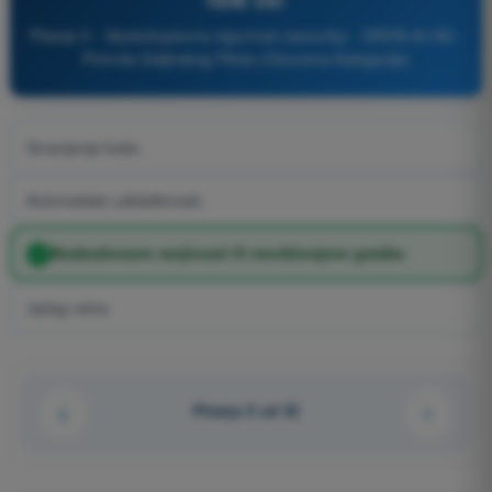
Pitanje 5 - Vazduhoplovna sigurnost (security) - DRON A1/A3 -
Potvrda Daljinskog Pilota (Otvorena Kategorija)
Smanjenja buke.
Automatske usklađenosti.
Bezbednosne ranjivosti ili neotklonjene greške.
Jačeg vetra.
Pitanje 5 od 32