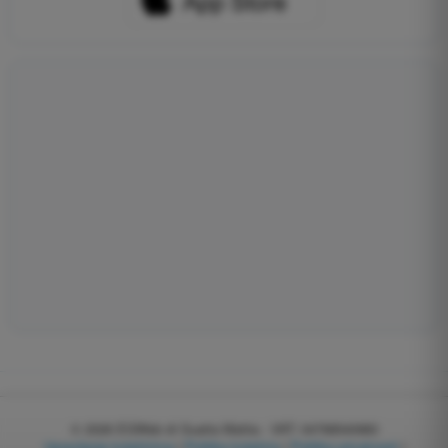
© 2026
EGWeb di Guatta Mattia - VAT: 04768540983
Upravljanje kolačićima
|
Politika kolačića
|
Politika privatnosti
|