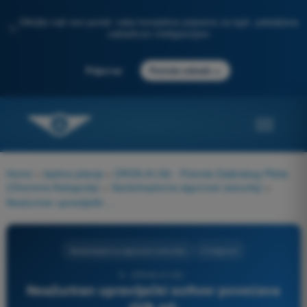
Otkrijte naš novi portal: vaša kompletna priprema za ispit, poboljšana
✨
veštačkom inteligencijom
→
Prijavi se
Počnite odmah
Home
>
Ispitna pitanja
>
DRON A1/A3 - Potvrda Daljinskog Pilota
(Otvorena Kategorija)
>
Vazduhoplovna sigurnost (security)
>
Neažuriran upravljački softver povećava rizik od:
Vazduhoplovna sigurnost (security)
4 Odgovori
5 - DRON A1/A3 -
Neažuriran upravljački softver povećava
rizik od: