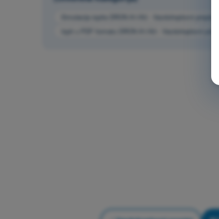
Simulacija ispita DRON A1/A3 - Vazduhoplovni propisi
Ispit u PDF formatu DRON A1/A3 - Vazduhoplovni propi