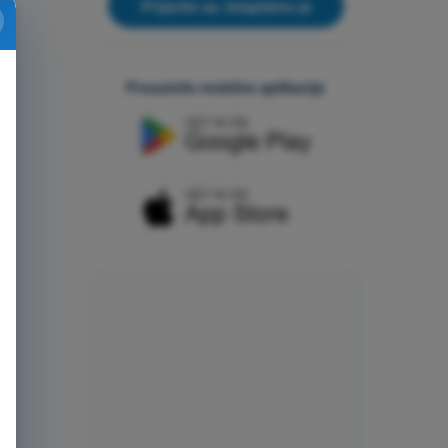
Prijavite se, besplatno je
Preuzmite mobilne aplikacije