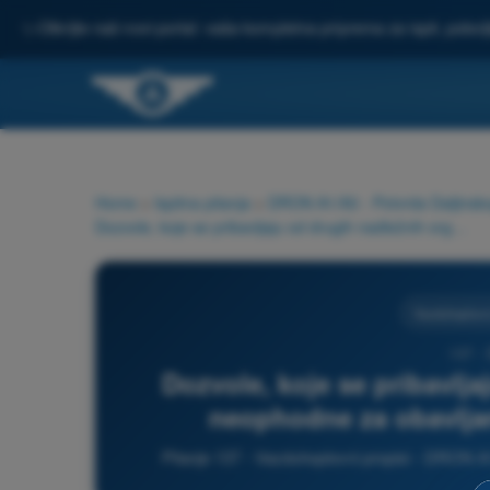
✨
Otkrijte naš novi portal: vaša kompletna priprema za ispit, pobo
Home
>
Ispitna pitanja
>
DRON A1/A3 - Potvrda Daljinsko
Dozvole, koje se pribavljaju od drugih nadležnih organa, neophodne za obavljanje nameravane delatnosti:
Vazduhoplovni
137 -
Dozvole, koje se pribavlj
neophodne za obavljan
Pitanje 137 - Vazduhoplovni propisi - DRON A1