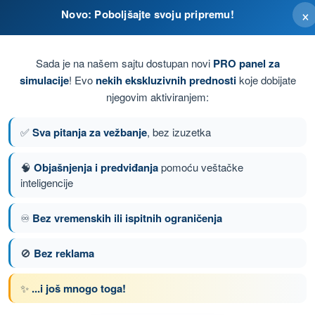
×
Novo: Poboljšajte svoju pripremu!
va;
Sada je na našem sajtu dostupan novi
PRO panel za
simulacije
! Evo
nekih ekskluzivnih prednosti
koje dobijate
 uz ovlašćenje;
njegovim aktiviranjem:
lotnog vazduhoplova;
✅
Sva pitanja za vežbanje
, bez izuzetka
azduhoplova;
🧠
Objašnjenja i predviđanja
pomoću veštačke
inteligencije
♾️
Bez vremenskih ili ispitnih ograničenja
nje 137 od 140
Sledeće pitanje
🚫
Bez reklama
✨
...i još mnogo toga!
nom DRON A1/A3 - Potvrda Daljinskog Pilota