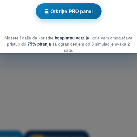
Kviz za vežbanje DRON A1/A3 - Vazduhoplovni propisi
💻 Otkrijte PRO panel
si
Možete i dalje da koristite
besplatnu verziju
, koja vam omogućava
pristup do
75% pitanja
sa ograničenjem od 3 simulacije svaka 2
sata.