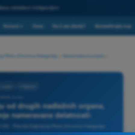
ljšana veštačkom inteligencijom
Kvizovi
Cene
Da li ste škola?
Kontaktirajte nas
▾
g Pilota (Otvorena Kategorija)
>
Vazduhoplovni propisi
>
 propisi
4 Odgovori
 DRON A1/A3 -
aju od drugih nadležnih organa,
je nameravane delatnosti:
/A3 - Potvrda Daljinskog Pilota (Otvorena Kategorija)