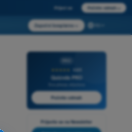
Prijavi se
Počnite odmah
→
Započni besplatno
→
RS
PRO
★★★★★
4,6/5
Quizvds PRO
Sva pitanja uključena
Počnite odmah
Prijavite se na Newsletter