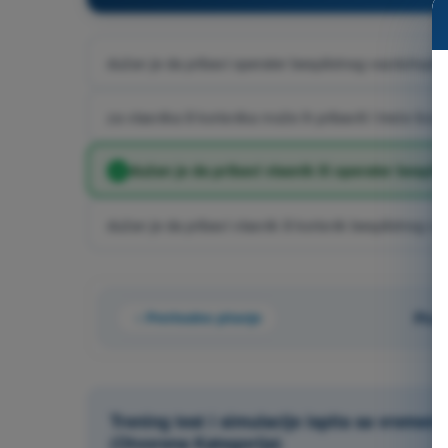
dužan je da pribavi operater bespilotnog vazduhoplo
za vlasnika ili korisnika može ih pribaviti i treće lice
dužan je da pribavi vlasnik ili operater bespi
dužan je da pribavi vlasnik ili korisnik bespilotnog v
Prethodno pitanje
Pita
Trening test i simulacije ispita sa vreme
(Otvorena Kategorija)