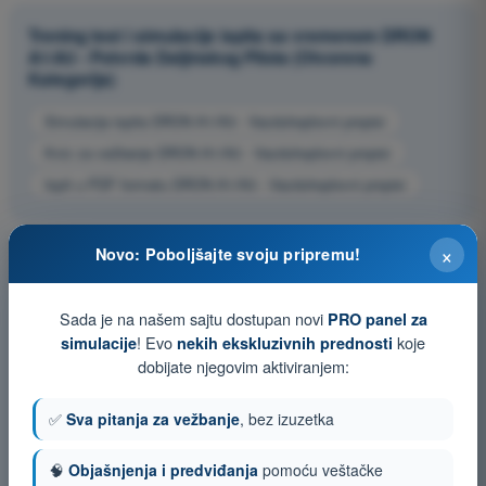
Trening test i simulacije ispita sa vremenom DRON
A1/A3 - Potvrda Daljinskog Pilota (Otvorena
Kategorija)
Simulacija ispita DRON A1/A3 - Vazduhoplovni propisi
Kviz za vežbanje DRON A1/A3 - Vazduhoplovni propisi
Ispit u PDF formatu DRON A1/A3 - Vazduhoplovni propisi
×
Novo: Poboljšajte svoju pripremu!
Sada je na našem sajtu dostupan novi
PRO panel za
! Evo
koje
simulacije
nekih ekskluzivnih prednosti
dobijate njegovim aktiviranjem:
✅
Sva pitanja za vežbanje
, bez izuzetka
🧠
Objašnjenja i predviđanja
pomoću veštačke