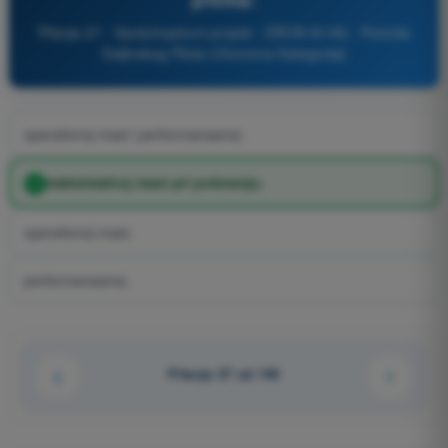
Pitanje 27 - Vazduhoplovni propisi - DRON A1/A3 - Potvrda
Daljinskog Pilota (Otvorena Kategorija)
operativnoj masi i performansama;
maksimalnoj masi pri poletanju;
operativnoj masi;
performansama;
Pitanje 27 od 140