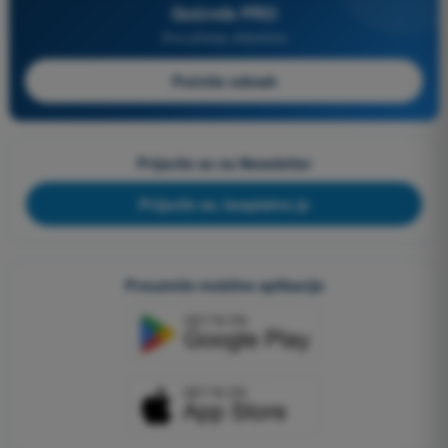
Quizvds PRO
Sva pitanja uključena
Počnite odmah
Prijavite se na Newsletter
Prijavite se, besplatno je
Preuzmite mobilne aplikacije