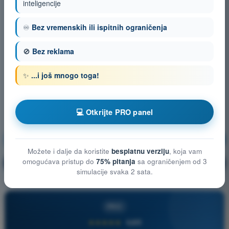
inteligencije
♾️
Bez vremenskih ili ispitnih ograničenja
🚫
Bez reklama
✨
...i još mnogo toga!
💻 Otkrijte PRO panel
Vazduhoplovni propisi
Vežbanje!
Možete i dalje da koristite
besplatnu verziju
, koja vam
omogućava pristup do
75% pitanja
sa ograničenjem od 3
Objašnjenje pitanja
🔒
PRO
simulacije svaka 2 sata.
PRO
★★★★★
4,6/5