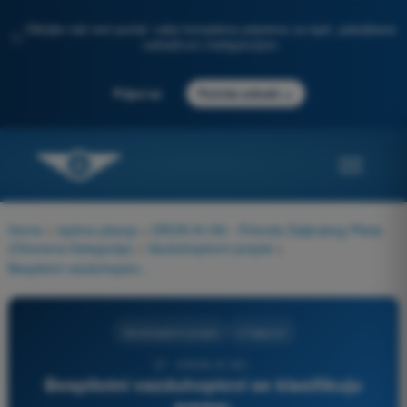
Otkrijte naš novi portal: vaša kompletna priprema za ispit, poboljšana
✨
veštačkom inteligencijom
→
Prijavi se
Počnite odmah
Home
>
Ispitna pitanja
>
DRON A1/A3 - Potvrda Daljinskog Pilota
(Otvorena Kategorija)
>
Vazduhoplovni propisi
>
Bespilotni vazduhoplovi se klasifikuju prema:
Vazduhoplovni propisi
4 Odgovori
27 - DRON A1/A3 -
Bespilotni vazduhoplovi se klasifikuju
prema: