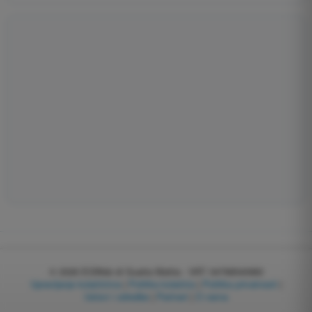
© 2026
EGWeb di Guatta Mattia - VAT: 04768540983
Upravljanje kolačićima
|
Politika kolačića
|
Politika privatnosti
|
Uslovi i odredbe
|
Partneri
|
O nama