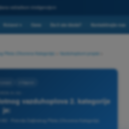
ljšana veštačkom inteligencijom
Kvizovi
Cene
Da li ste škola?
Kontaktirajte nas
▾
g Pilota (Otvorena Kategorija)
>
Vazduhoplovni propisi
>
 propisi
4 Odgovori
 DRON A1/A3 -
lotnog vazduhoplova 2. kategorije
je:
/A3 - Potvrda Daljinskog Pilota (Otvorena Kategorija)