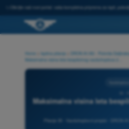
✨
Otkrijte naš novi portal: vaša kompletna priprema za ispit, pobo
Home
>
Ispitna pitanja
>
DRON A1/A3 - Potvrda Daljinsko
Maksimalna visina leta bespilotnog vazduhoplova 2. kategorije je:
Vazduhoplovni
36 -
Maksimalna visina leta bespi
Pitanje 36 - Vazduhoplovni propisi - DRON A1