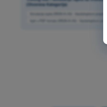
(Otvorena Kategorija)
Simulacija ispita DRON A1/A3 - Vazduhoplovni propisi
Ispit u PDF formatu DRON A1/A3 - Vazduhoplovni propi