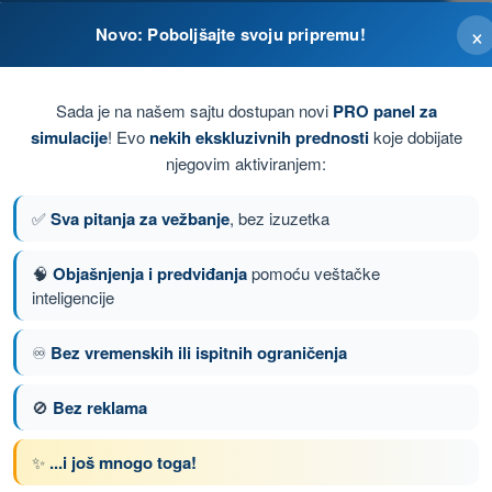
×
Novo: Poboljšajte svoju pripremu!
m bez prethodnog odobrenja Direktorata za sve
Sada je na našem sajtu dostupan novi
PRO panel za
simulacije
! Evo
nekih ekskluzivnih prednosti
koje dobijate
njegovim aktiviranjem:
✅
Sva pitanja za vežbanje
, bez izuzetka
🧠
Objašnjenja i predviđanja
pomoću veštačke
inteligencije
♾️
Bez vremenskih ili ispitnih ograničenja
nje 36 od 140
Sledeće pitanje
🚫
Bez reklama
✨
...i još mnogo toga!
nom DRON A1/A3 - Potvrda Daljinskog Pilota