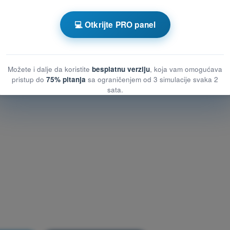
💻 Otkrijte PRO panel
Kviz za vežbanje DRON A1/A3 - Vazduhoplovni propisi
si
Možete i dalje da koristite
besplatnu verziju
, koja vam omogućava
pristup do
75% pitanja
sa ograničenjem od 3 simulacije svaka 2
sata.