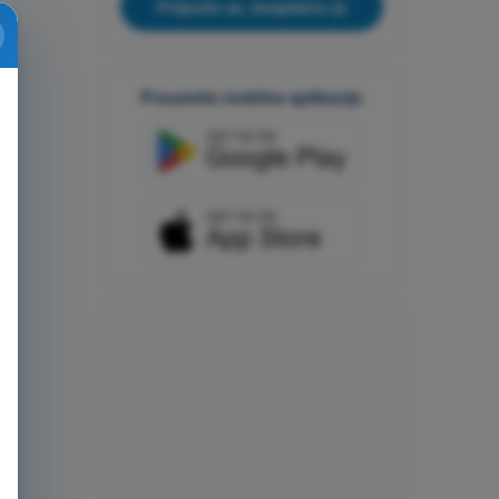
Prijavite se, besplatno je
Preuzmite mobilne aplikacije