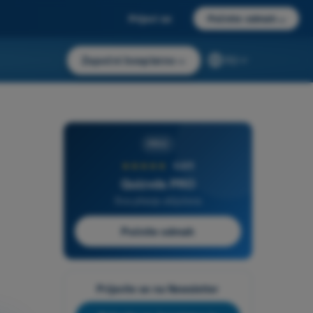
Prijavi se
Počnite odmah
→
Započni besplatno
→
RS
PRO
★★★★★
4,6/5
Quizvds PRO
Sva pitanja uključena
Počnite odmah
Prijavite se na Newsletter