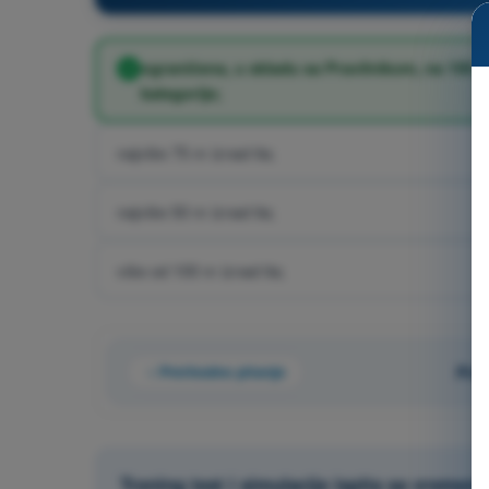
ograničena, u skladu sa Pravilnikom, na 100 
kategorije;
najviše 75 m iznad tla;
najviše 50 m iznad tla;
više od 100 m iznad tla;
Prethodno pitanje
Pita
Trening test i simulacije ispita sa vreme