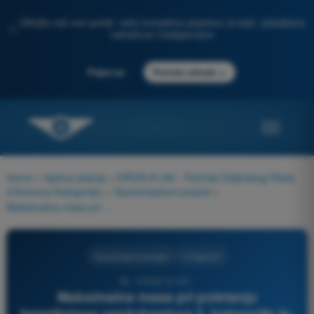
Otkrijte naš novi portal: vaša kompletna priprema za ispit, poboljšana
✨
veštačkom inteligencijom
→
Prijavi se
Počnite odmah
Home
>
Ispitna pitanja
>
DRON A1/A3 - Potvrda Daljinskog Pilota
(Otvorena Kategorija)
>
Vazduhoplovni propisi
>
Maksimalna masa pri poletanju bespilotnog vazduhoplova 2. kategorije je:
Vazduhoplovni propisi
4 Odgovori
38 - DRON A1/A3 -
Maksimalna masa pri poletanju
bespilotnog vazduhoplova 2. kategorije je: