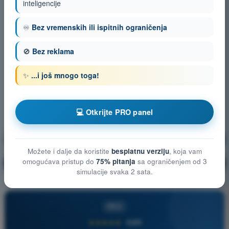
inteligencije
♾️
Bez vremenskih ili ispitnih ograničenja
🚫
Bez reklama
✨
...i još mnogo toga!
💻 Otkrijte PRO panel
Vazduhoplovni propisi
Vežbanje!
Možete i dalje da koristite
besplatnu verziju
, koja vam
omogućava pristup do
75% pitanja
sa ograničenjem od 3
Objašnjenje pitanja
🔒
PRO
simulacije svaka 2 sata.
PRO
★★★★★
4,6/5