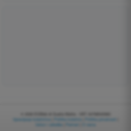
© 2026
EGWeb di Guatta Mattia - VAT: 04768540983
Upravljanje kolačićima
|
Politika kolačića
|
Politika privatnosti
|
Uslovi i odredbe
|
Partneri
|
O nama