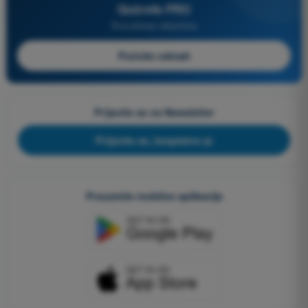
Quizvds PRO
Sva pitanja uključena
Počnite odmah
Prijavite se na Newsletter
Prijavite se, besplatno je
Preuzmite mobilne aplikacije