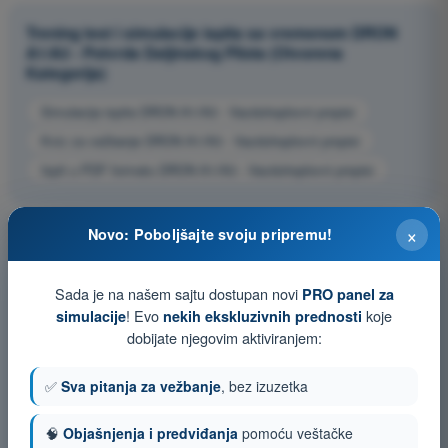
Trening test i simulacije ispita sa vremenom DRON
A1/A3 - Potvrda Daljinskog Pilota (Otvorena
Kategorija)
Simulacija ispita DRON A1/A3 - Vazduhoplovni propisi
Kviz za vežbanje DRON A1/A3 - Vazduhoplovni propisi
Ispit u PDF formatu DRON A1/A3 - Vazduhoplovni propisi
×
Novo: Poboljšajte svoju pripremu!
Sada je na našem sajtu dostupan novi
PRO panel za
! Evo
koje
simulacije
nekih ekskluzivnih prednosti
dobijate njegovim aktiviranjem:
✅
Sva pitanja za vežbanje
, bez izuzetka
🧠
Objašnjenja i predviđanja
pomoću veštačke