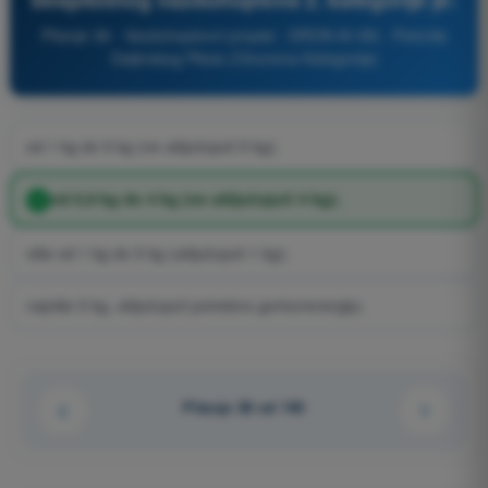
Pitanje 38 - Vazduhoplovni propisi - DRON A1/A3 - Potvrda
Daljinskog Pilota (Otvorena Kategorija)
od 1 kg do 5 kg (ne uključujući 5 kg);
od 0,9 kg do 4 kg (ne uključujući 4 kg);
više od 1 kg do 5 kg (uključujući 1 kg);
najviše 5 kg, uključujući potrebno gorivo/energiju;
Pitanje 38 od 140